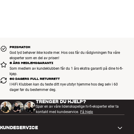
PRISMATCH
God lyd behøver ikke koste mer. Hos oss får du rådgivningen fra våre
eksperter som en del av prisen!
6 ÅRS MEDLEMSGARANTI
Som medlem av kundeklubben får du 1 års ekstra garanti på dine hi-fi-
kjøp.
60 DAGERS FULL RETURRETT
I HiFi Klubben kan du teste ditt nye utstyr hjemme hos deg selv i 60
dager før du bestemmer deg.
TRENGER DU HJELP?
Spør en av våre lidenskapelige hi-fi-eksperter eller ta
kontakt med kundeservice.
Få hjelp
KUNDESERVICE