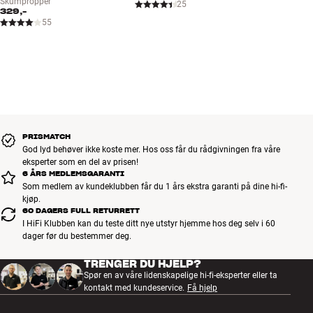
Skumpropper
25
329,-
Spilletid på opptil 5 timer (15 timer med ladeetui)
55
Ladetid, ca. 2 timer
Styring på øreproppene (musikk, anrop, hear-through og
stemmestyring)
Ladeenhet, mirko USB-ladekabel og 3 par EarGel-ørepropper
(silikon) medfølger
PRISMATCH
God lyd behøver ikke koste mer. Hos oss får du rådgivningen fra våre
eksperter som en del av prisen!
6 ÅRS MEDLEMSGARANTI
Som medlem av kundeklubben får du 1 års ekstra garanti på dine hi-fi-
kjøp.
60 DAGERS FULL RETURRETT
I HiFi Klubben kan du teste ditt nye utstyr hjemme hos deg selv i 60
dager før du bestemmer deg.
TRENGER DU HJELP?
Spør en av våre lidenskapelige hi-fi-eksperter eller ta
kontakt med kundeservice.
Få hjelp