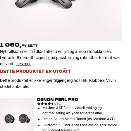
Tilbehør
INSPIRASJON
MERKER
1 090,-
/
SETT
NYHETER
Nyt fullkommen, trådløs frihet med lyd og anrop i toppklassen.
Lynraskt Bluetooth-signal, god passform og robusthet for mot vær
TILBUD
og vind.
Les mer
DETTE PRODUKTET ER UTGÅTT
Finn Butikk
Dette produktet er ikke lenger tilgjengelig hos HiFi Klubben. Vi vil i
Kundeservice
stedet anbefale:
Logg inn
Kundeservice
DENON PERL PRO
Bygg med lyd
392
Masimo AAT for individuell måling og
optimalisering av lyden for ørene dine
Denon Sound Master Tuned (før Masimo AAT)
Bluetooth 5.3 inkl. aptX Lossless og aptX Voice
for optimal trådløs lyd*