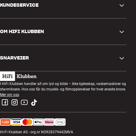
KUNDESERVICE
Kontakt oss
OM HIFI KLUBBEN
Spørsmål og svar
Retur og reklamasjon
Finn butikk
Angre på bestilling
SNARVEIER
Om oss
Levering
Kundeklubb
Gavekort
Handelsbetingelser
Lyttekveld
I HiFi Klubben handler alt om lyd og bilde – ikke kjøleskap, vaskemaskiner og
Bygg med lyd
stavmiksere. Hos oss får du musikk- og filmopplevelser for hver eneste krone.
Personvernpolicy
Konkurranser
Mer om oss
Montering og installasjon
Jobb i HiFi Klubben
Lei en SOUNDBOKS
Retur av el-avfall
Hi-Fi Klubben AS - org.nr NO928379442MVA
Produktanmeldelser