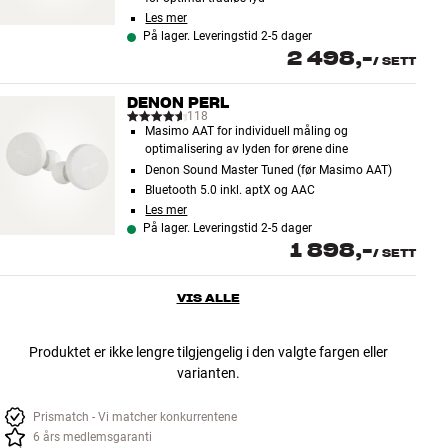
Les mer
På lager. Leveringstid 2-5 dager
2 498,-
/
SETT
DENON PERL
118
Masimo AAT for individuell måling og
optimalisering av lyden for ørene dine
Denon Sound Master Tuned (før Masimo AAT)
Bluetooth 5.0 inkl. aptX og AAC
Les mer
På lager. Leveringstid 2-5 dager
1 898,-
/
SETT
VIS ALLE
Produktet er ikke lengre tilgjengelig i den valgte fargen eller
varianten.
Prismatch - Vi matcher konkurrentene
6 års medlemsgaranti