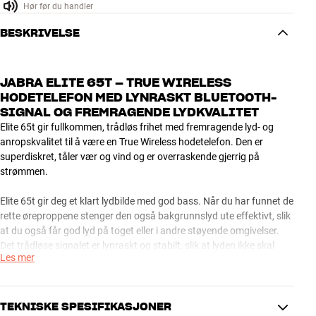
Hør før du handler
BESKRIVELSE
JABRA ELITE 65T – TRUE WIRELESS
HODETELEFON MED LYNRASKT BLUETOOTH-
SIGNAL OG FREMRAGENDE LYDKVALITET
Elite 65t gir fullkommen, trådløs frihet med fremragende lyd- og
anropskvalitet til å være en True Wireless hodetelefon. Den er
superdiskret, tåler vær og vind og er overraskende gjerrig på
strømmen.
Elite 65t gir deg et klart lydbilde med god bass. Når du har funnet de
rette øreproppene stenger den også bakgrunnslyd ute effektivt, slik
at du også får god lyd på toget eller i andre støyende omgivelser.
Det trådløse signalet er lynraskt og stabilt, slik at lyden ikke skal
Les mer
hakke eller går ut av sync. Du kan for eksempel fint bruke Elite 65t
når du ser film på en PC/Mac, der trådløse hodetelefoner ellers ofte
fungerer dårlig.
TEKNISKE SPESIFIKASJONER