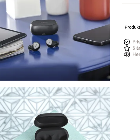
Produkte
Pri
6 å
Hør