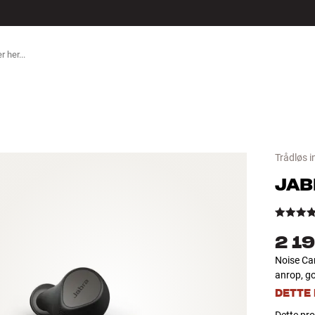
ILBEHØR
Trådløs i
JAB
2 19
Noise Can
anrop, go
DETTE