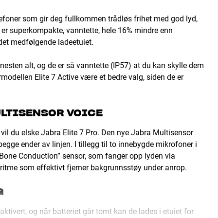
lefoner som gir deg fullkommen trådløs frihet med god lyd,
e er superkompakte, vanntette, hele 16% mindre enn
 det medfølgende ladeetuiet.
 nesten alt, og de er så vanntette (IP57) at du kan skylle dem
modellen Elite 7 Active være et bedre valg, siden de er
ULTISENSOR VOICE
 vil du elske Jabra Elite 7 Pro. Den nye Jabra Multisensor
egge ender av linjen. I tillegg til to innebygde mikrofoner i
”Bone Conduction” sensor, som fanger opp lyden via
oritme som effektivt fjerner bakgrunnsstøy under anrop.
G
tivert, og når batteriet går tomt kan de lades i etuiet for