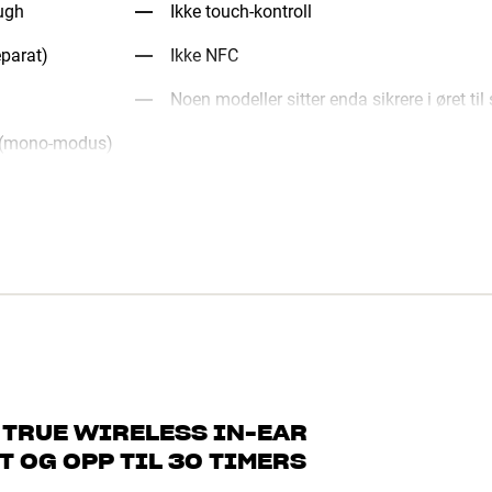
ugh
Ikke touch-kontroll
eparat)
Ikke NFC
Noen modeller sitter enda sikrere i øret til
op (mono-modus)
 TRUE WIRELESS IN-EAR
 OG OPP TIL 30 TIMERS