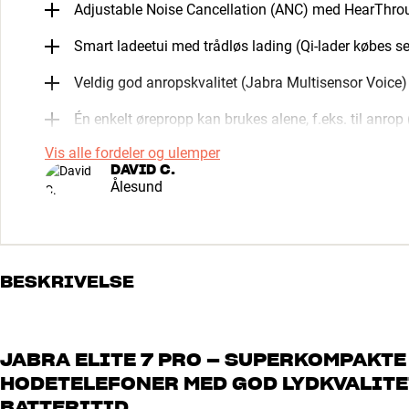
Adjustable Noise Cancellation (ANC) med HearThro
Smart ladeetui med trådløs lading (Qi-lader købes s
Veldig god anropskvalitet (Jabra Multisensor Voice)
Én enkelt ørepropp kan brukes alene, f.eks. til anr
Vis alle fordeler og ulemper
DAVID C.
Ålesund
BESKRIVELSE
JABRA ELITE 7 PRO – SUPERKOMPAKTE
HODETELEFONER MED GOD LYDKVALITET
BATTERITID