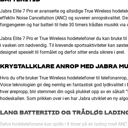
Jabra Elite 7 Pro er avanserte og allsidige True Wireless hodete
effektiv Noise Cancellation (ANC) og suveren anropskvalitet. D
forgjengeren og har batteri til hele 30 timers trådløs musikk via
Jabra Elite 7 Pro er True Wireless hodetelefoner du kan bruke til
i vasken om nødvendig. Til krevende sportsaktiviteter kan søster
designet spesielt til formålet og derfor sitter enda sikrere i øret.
KRYSTALLKLARE ANROP MED JABRA M
Hvis du ofte bruker True Wireless hodetelefoner til telefonanrop,
Voice teknologien gir deg nemlig en fantastisk god lydkvalitet i b
hver ørepropp, blir stemmen din også plukket opp av en såkalt 
hodeskallen. Som prikken over i-en har Jabra utviklet en ny alg
LANG BATTERITID OG TRÅDLØS LADIN
Selve hodetelefonene kan spille i 8 timer på én lading med ANC ak