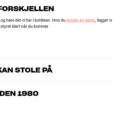
 FORSKJELLEN
 og høre det vi har i butikken. Hvis du
booker en demo
, legger vi
utstyret klart når du kommer
AN STOLE PÅ
om kjenner produktene og brenner for god lyd – enten det
l oss hva du drømmer om, så finner vi løsningen som passer deg
IDEN 1980
, hjemmekino og TV er håndplukket kvalitet som er laget for å
mmeboken og miljøet.