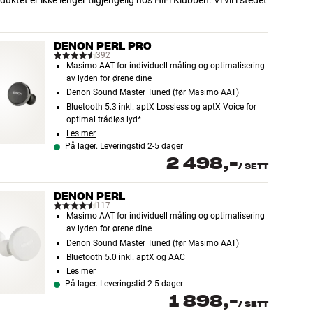
uktet er ikke lenger tilgjengelig hos HiFi Klubben. Vi vil i stedet
DENON PERL PRO
392
Masimo AAT for individuell måling og optimalisering
av lyden for ørene dine
Denon Sound Master Tuned (før Masimo AAT)
Bluetooth 5.3 inkl. aptX Lossless og aptX Voice for
optimal trådløs lyd*
Les mer
På lager. Leveringstid 2-5 dager
2 498,-
/
SETT
DENON PERL
117
Masimo AAT for individuell måling og optimalisering
av lyden for ørene dine
Denon Sound Master Tuned (før Masimo AAT)
Bluetooth 5.0 inkl. aptX og AAC
Les mer
På lager. Leveringstid 2-5 dager
1 898,-
/
SETT