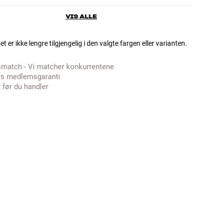
VIS ALLE
t er ikke lengre tilgjengelig i den valgte fargen eller varianten.
smatch - Vi matcher konkurrentene
rs medlemsgaranti
 før du handler