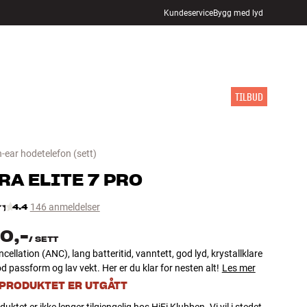
Kundeservice
Bygg med lyd
FINN BUTIKK
LOGG INN
HANDLEKURV
INSPIRASJON
MERKER
NYHETER
TILBUD
n-ear hodetelefon
(sett)
RA
ELITE 7 PRO
4.4
146 anmeldelser
0,-
/
SETT
cellation (ANC), lang batteritid, vanntett, god lyd, krystallklare
d passform og lav vekt. Her er du klar for nesten alt!
Les mer
 PRODUKTET ER UTGÅTT