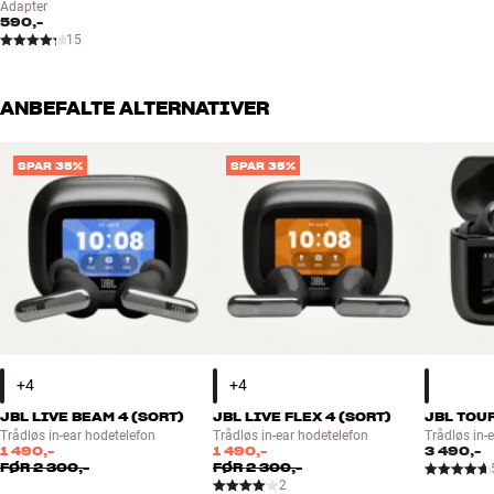
Adapter
590,-
15
ANBEFALTE ALTERNATIVER
SPAR 35%
SPAR 35%
JBL LIVE BEAM 4 (SORT)
JBL LIVE FLEX 4 (SORT)
JBL TOUR
Trådløs in-ear hodetelefon
Trådløs in-ear hodetelefon
Trådløs in-
1 490,-
1 490,-
3 490,-
FØR
2 300,-
FØR
2 300,-
2