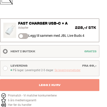
FAST CHARGER USB-C + A
228,-
/
STK
Adapter
Legg til sammen med JBL Live Buds 4
HENT I BUTIKK
GRATIS
LEVERING
FRA 69,-
På lager. Leveringstid 2-5 dager.
Se leveringsmetoder
På lager. Leveringstid 2-5 dager
LEGG I KURV
Prismatch - Vi matcher konkurrentene
6 års medlemsgaranti
Hør før du handler