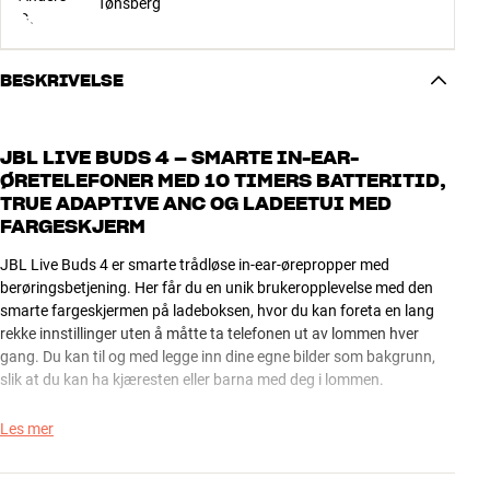
Tønsberg
BESKRIVELSE
JBL LIVE BUDS 4 – SMARTE IN-EAR-
ØRETELEFONER MED 10 TIMERS BATTERITID,
TRUE ADAPTIVE ANC OG LADEETUI MED
FARGESKJERM
JBL Live Buds 4 er smarte trådløse in-ear-ørepropper med
berøringsbetjening. Her får du en unik brukeropplevelse med den
smarte fargeskjermen på ladeboksen, hvor du kan foreta en lang
rekke innstillinger uten å måtte ta telefonen ut av lommen hver
gang. Du kan til og med legge inn dine egne bilder som bakgrunn,
slik at du kan ha kjæresten eller barna med deg i lommen.
Live Buds 4 kommer med mange smarte og nyttige funksjoner. I
Les mer
tillegg til det smarte ladeetuiet får du blant annet JBL Spatial-lyd for
både musikk og filmlyd, avansert støyreduksjon, suveren