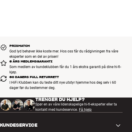
PRISMATCH
God lyd behøver ikke koste mer. Hos oss får du rådgivningen fra våre
eksperter som en del av prisen!
6 ÅRS MEDLEMSGARANTI
Som medlem av kundeklubben får du 1 års ekstra garanti på dine hi-fi-
kjøp.
60 DAGERS FULL RETURRETT
I HiFi Klubben kan du teste ditt nye utstyr hjemme hos deg selv i 60
dager før du bestemmer deg.
TRENGER DU HJELP?
Spør en av våre lidenskapelige hi-fi-eksperter eller ta
kontakt med kundeservice.
Få hjelp
KUNDESERVICE