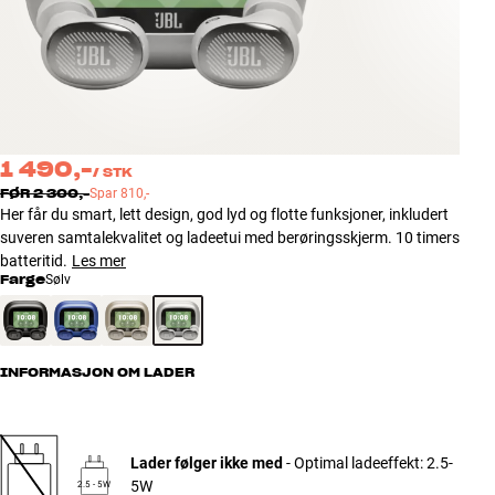
Tilbehør
INSPIRASJON
MERKER
1 490,-
/
STK
NYHETER
FØR
2 300,-
Spar
810,-
Her får du smart, lett design, god lyd og flotte funksjoner, inkludert
suveren samtalekvalitet og ladeetui med berøringsskjerm. 10 timers
TILBUD
batteritid.
Les mer
Farge
Sølv
Finn Butikk
Kundeservice
Logg inn
Kundeservice
INFORMASJON OM LADER
Bygg med lyd
Lader følger ikke med
- Optimal ladeeffekt: 2.5-
5W
2.5 - 5W