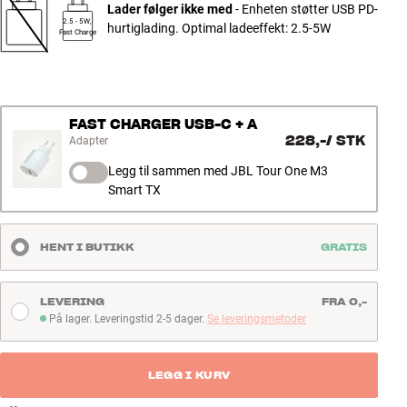
Lader følger ikke med
- Enheten støtter USB PD-
2.5 - 5W,
hurtiglading. Optimal ladeeffekt: 2.5-5W
Fast Charge
FAST CHARGER USB-C + A
228,-
/
STK
Adapter
Legg til sammen med JBL Tour One M3
Smart TX
HENT I BUTIKK
GRATIS
LEVERING
FRA 0,-
På lager. Leveringstid 2-5 dager.
Se leveringsmetoder
På lager. Leveringstid 2-5 dager
LEGG I KURV