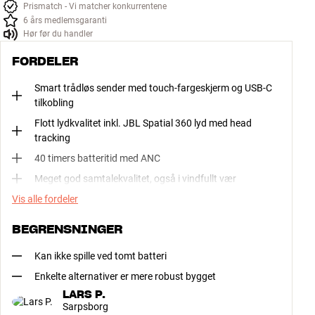
Prismatch - Vi matcher konkurrentene
6 års medlemsgaranti
Hør før du handler
FORDELER
Smart trådløs sender med touch-fargeskjerm og USB-C
tilkobling
Flott lydkvalitet inkl. JBL Spatial 360 lyd med head
tracking
40 timers batteritid med ANC
Meget god samtalekvalitet, også i vindfullt vær
Vis alle fordeler
BEGRENSNINGER
Kan ikke spille ved tomt batteri
Enkelte alternativer er mere robust bygget
LARS P.
Sarpsborg