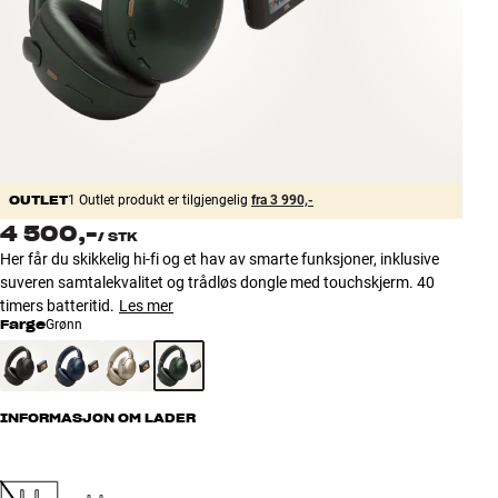
Tilbehør
INSPIRASJON
MERKER
NYHETER
OUTLET
1 Outlet produkt er tilgjengelig
fra 3 990,-
4 500,-
/
STK
TILBUD
Her får du skikkelig hi-fi og et hav av smarte funksjoner, inklusive
suveren samtalekvalitet og trådløs dongle med touchskjerm. 40
Finn Butikk
timers batteritid.
Les mer
Kundeservice
Farge
Grønn
Logg inn
Kundeservice
Bygg med lyd
INFORMASJON OM LADER