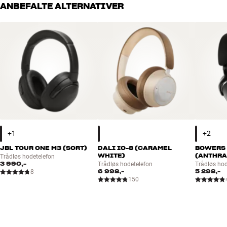
ANBEFALTE ALTERNATIVER
JBL TOUR ONE M3 (SORT)
DALI IO-8 (CARAMEL
BOWERS 
WHITE)
(ANTHRA
Trådløs hodetelefon
3 990,-
Trådløs hodetelefon
Trådløs hod
6 998,-
5 298,-
8
150