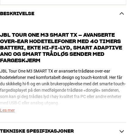
BESKRIVELSE
JBL TOUR ONE M3 SMART TX – AVANSERTE
OVER-EAR HODETELEFONER MED 40 TIMERS
BATTERI, EKTE HI-FI-LYD, SMART ADAPTIVE
ANC OG SMART TRÅDLØS SENDER MED
FARGESKJERM
JBL Tour One M3 SMART TX er avanserte trådløse over-ear
hodetelefoner med komfortabelt design og touch-kontroll. Her får
du skikkelig hi-fi og en unik brukeropplevelse med det smarte touch-
fargedisplayet på den medfølgende trådløse «dongle» senderen,
som kan gi deg trådløs lyd i høy kvalitet fra PC eller andre enheter
med USB-C eller analog utgang.
Les mer
Tour One M3 SMART TX kan spille i opptil 40 timer på en lading med
ANC aktiv. Med ANC deaktivert kan du spille helt opptil 70 timer, så
du kommer ikke til å mangle underholdning med det aller første.
TEKNISKE SPESIFIKASJONER
Skulle du allikevel gå tom for strøm, kan du på kun 5 minutter fylle