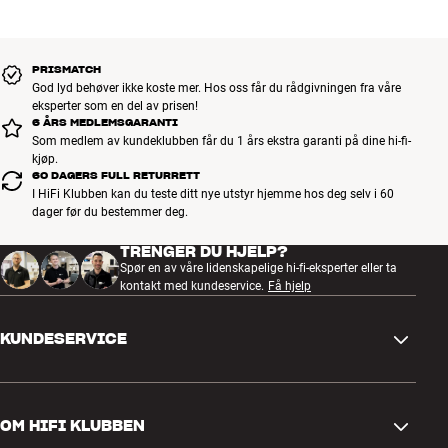
PRISMATCH
God lyd behøver ikke koste mer. Hos oss får du rådgivningen fra våre
eksperter som en del av prisen!
6 ÅRS MEDLEMSGARANTI
Som medlem av kundeklubben får du 1 års ekstra garanti på dine hi-fi-
kjøp.
60 DAGERS FULL RETURRETT
I HiFi Klubben kan du teste ditt nye utstyr hjemme hos deg selv i 60
dager før du bestemmer deg.
TRENGER DU HJELP?
Spør en av våre lidenskapelige hi-fi-eksperter eller ta
kontakt med kundeservice.
Få hjelp
KUNDESERVICE
Kontakt oss
OM HIFI KLUBBEN
Spørsmål og svar