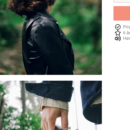
Pri
6 å
Hør