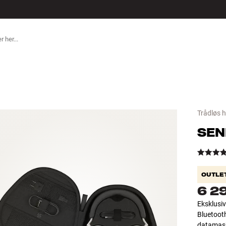
ILBEHØR
Trådløs 
SEN
OUTLE
6 2
Eksklusiv
Bluetooth
datamask