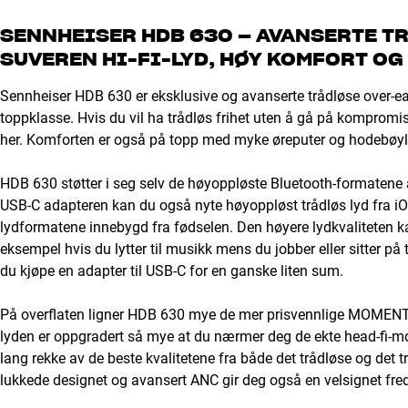
SENNHEISER HDB 630 – AVANSERTE T
SUVEREN HI-FI-LYD, HØY KOMFORT O
Sennheiser HDB 630 er eksklusive og avanserte trådløse over-ea
toppklasse. Hvis du vil ha trådløs frihet uten å gå på kompromi
her. Komforten er også på topp med myke øreputer og hodebøyle
HDB 630 støtter i seg selv de høyoppløste Bluetooth-formatene
USB-C adapteren kan du også nyte høyoppløst trådløs lyd fra iO
lydformatene innebygd fra fødselen. Den høyere lydkvaliteten kan
eksempel hvis du lytter til musikk mens du jobber eller sitter på
du kjøpe en adapter til USB-C for en ganske liten sum.
På overflaten ligner HDB 630 mye de mer prisvennlige MOMENTU
lyden er oppgradert så mye at du nærmer deg de ekte head-fi-m
lang rekke av de beste kvalitetene fra både det trådløse og det tr
lukkede designet og avansert ANC gir deg også en velsignet fred