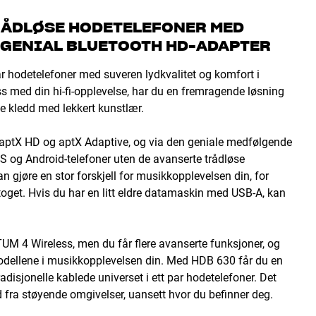
RÅDLØSE HODETELEFONER MED
G GENIAL BLUETOOTH HD-ADAPTER
r hodetelefoner med suveren lydkvalitet og komfort i
ss med din hi-fi-opplevelse, har du en fremragende løsning
 kledd med lekkert kunstlær.
 aptX HD og aptX Adaptive, og via den geniale medfølgende
S og Android-telefoner uten de avanserte trådløse
 gjøre en stor forskjell for musikkopplevelsen din, for
 toget. Hvis du har en litt eldre datamaskin med USB-A, kan
M 4 Wireless, men du får flere avanserte funksjoner, og
odellene i musikkopplevelsen din. Med HDB 630 får du en
adisjonelle kablede universet i ett par hodetelefoner. Det
 fra støyende omgivelser, uansett hvor du befinner deg.