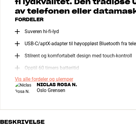
fi lydkvalitet. Den trådløse 
av telefonen eller datamask
FORDELER
Suveren hi-fi-lyd
USB-C/aptX-adapter til høyoppløst Bluetooth fra tel
Stilrent og komfortabelt design med touch-kontroll
Opptil 60 timers batteritid
Vis alle fordeler og ulemper
NICLAS ROSA N.
Oslo Grensen
BESKRIVELSE