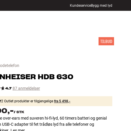
Kundeservice
Bygg med lyd
FINN BUTIKK
LOGG INN
HANDLEKURV
INSPIRASJON
MERKER
NYHETER
TILBUD
hodetelefon
NHEISER
HDB 630
4.7
87 anmeldelser
T
2 Outlet produkter er tilgjengelige
fra 5 498,-
90,-
/
STK
e over-ears med suveren hi-fi-lyd, 60 timers batteri og genial
 USB-C adapter til fet trådløs lyd fra alle telefoner og
iner.
Les mer