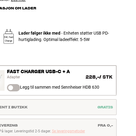
ASJON OM LADER
Lader følger ikke med
- Enheten støtter USB PD-
5W, Fast
hurtiglading. Optimal ladeeffekt: 5-5W
Charge
FAST CHARGER USB-C + A
228,-
/
STK
Adapter
Legg til sammen med Sennheiser HDB 630
ENT I BUTIKK
GRATIS
EVERING
FRA 0,-
På lager. Leveringstid 2-5 dager.
Se leveringsmetoder
å lager. Leveringstid 2-5 dager