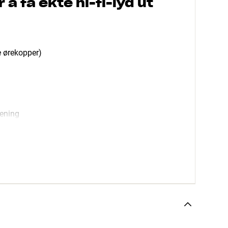
 å få ekte hi-fi-lyd ut
e ørekopper)
rening