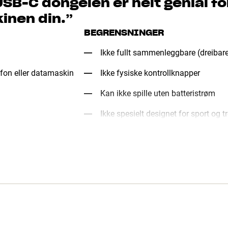
USB-C dongelen er helt genial for
inen din.
”
BEGRENSNINGER
Ikke fullt sammenleggbare (dreibar
efon eller datamaskin
Ikke fysiske kontrollknapper
Kan ikke spille uten batteristrøm
Ikke spesielt designet for sport og t