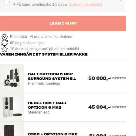
På lager. Leveringstid 2-5 dager.
Se leveringsmetoder
På lager. Leveringstid 2-5 dager
LEGG I KURV
Prismatch - Vi matcher konkurrentene
60 dagers åpent kjøp
10 års medlemsgaranti på dette produktet
VAREN INNGÅR I ET SYSTEM ELLER PAKKE
DALI OPTICON 6 MK2
56 688,-
SURROUND SYSTEM 5.1
/
SYSTEM
Hjemmekinoanlegg
HEGEL H95 + DALI
45 994,-
OPTICON 6 MK2
/
SYSTEM
Stereoanlegg
C399 + OPTCION 6 MK2
/
SYSTEM