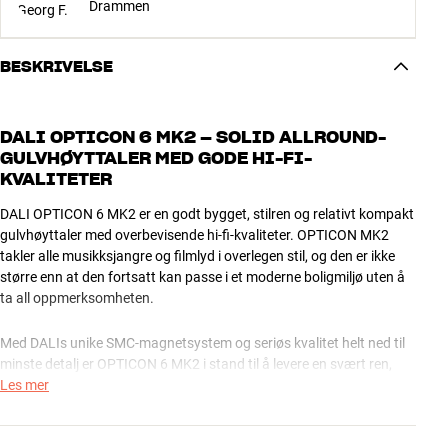
Drammen
BESKRIVELSE
DALI OPTICON 6 MK2 – SOLID ALLROUND-
GULVHØYTTALER MED GODE HI-FI-
KVALITETER
DALI OPTICON 6 MK2 er en godt bygget, stilren og relativt kompakt
gulvhøyttaler med overbevisende hi-fi-kvaliteter. OPTICON MK2
takler alle musikksjangre og filmlyd i overlegen stil, og den er ikke
større enn at den fortsatt kan passe i et moderne boligmiljø uten å
ta all oppmerksomheten.
Med DALIs unike SMC-magnetsystem og seriøs kvalitet helt ned til
minste detalj er OPTICON 6 MK2 i stand til å levere en svært ren,
dynamisk og uforvrengt musikkgjengivelse, selv i en større stue.
Les mer
STORE PRESTASJONER UTEN STORE DIMENSJONER