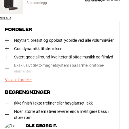
51 994,-
Stereoanlegg
Vis alle
FORDELER
Nøytralt, presist og oppløst lydbilde ved alle volumnivåer
God dynamikk til størrelsen
Svært gode allround-kvaliteter til både musikk og filmlyd
Eksklusivt SMC-magnetsystem i bass/mellomtone-
elementer
Vis alle fordeler
BEGRENSNINGER
Ikke finish i ekte trefiner eller høyglanset lakk
Noen større alternativer leverer enda mektigere bass i
store rom
OLE GEORG F.