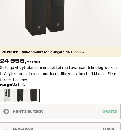
Tilbehør
INSPIRASJON
MERKER
NYHETER
OUTLET
1 Outlet produkt er tilgjengelig
fra 19 998,-
24 996,-
/
PAR
TILBUD
Solid gulvhøyttaler som er spekket med avansert teknologi og klar
til å fylle stuen din med musikk og filmlyd av høy hi-fi-klasse. Flere
Finn Butikk
farger.
Les mer
Kundeservice
Farge
Mørk eik
Logg inn
Kundeservice
Bygg med lyd
HENT I BUTIKK
GRATIS
LEVERING
FRA 0,-