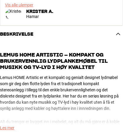
Vis alle ulemper
KRISTER A.
Hamar
BESKRIVELSE
LEMUS HOME ARTISTIC – KOMPAKT OG
BRUKERVENNLIG LYDPLANKEMØBEL TIL
MUSIKK OG TV-LYD I HØY KVALITET
Lemus HOME Artistic er et kompakt og genialt designet lydmøbel
som gir deg den flotte lyden fra et tradisjonelt kompakt
stereoanlegg i tillegg til den enkle brukervennligheten og det
diskrete designet fra en lydplanke. Her har du en seriøs løsning på
hvordan du kan nyte musikk og TV-lyd i høy kvalitet uten å få et
synlig anlegg med kabler og høyttalere inn i innredningen din.
Alt du trenger er bygget inn i møbelet, og alt du må gjøre er å koble
til TV og strøm for å få flott og fyldig stereolyd. Enklere og mer
Les mer