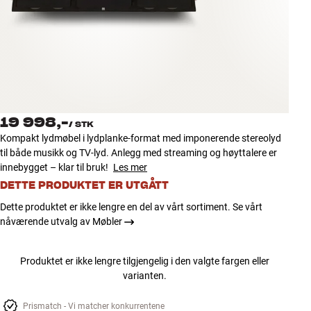
Tilbehør
INSPIRASJON
MERKER
NYHETER
19 998,-
/
STK
Kompakt lydmøbel i lydplanke-format med imponerende stereolyd
TILBUD
til både musikk og TV-lyd. Anlegg med streaming og høyttalere er
innebygget – klar til bruk!
Les mer
DETTE PRODUKTET ER UTGÅTT
Finn Butikk
Kundeservice
Dette produktet er ikke lengre en del av vårt sortiment. Se vårt
Logg inn
nåværende utvalg av Møbler
Kundeservice
Bygg med lyd
Produktet er ikke lengre tilgjengelig i den valgte fargen eller
varianten.
Prismatch - Vi matcher konkurrentene