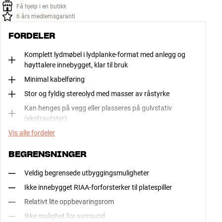
Få hjelp i en butikk
6 års medlemsgaranti
FORDELER
Komplett lydmøbel i lydplanke-format med anlegg og
høyttalere innebygget, klar til bruk
Minimal kabelføring
Stor og fyldig stereolyd med masser av råstyrke
Kan henges på vegg eller plasseres på gulvstativ
(ekstrautstyr)
Vis alle fordeler
BEGRENSNINGER
Veldig begrensede utbyggingsmuligheter
Ikke innebygget RIAA-forforsterker til platespiller
Relativt lite oppbevaringsrom
Ikke mulighet for surround