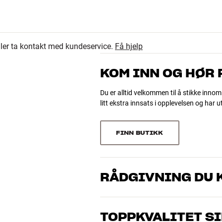
eller ta kontakt med kundeservice.
Få hjelp
KOM INN OG HØR
Du er alltid velkommen til å stikke innom
litt ekstra innsats i opplevelsen og har 
FINN BUTIKK
RÅDGIVNING DU K
Våre medarbeidere er ekte entusiaster s
gjelder musikk eller hjemmekino. Fortel
il HDMI, switching og repeater-funksjon. Det betyr at du fritt
TOPPKVALITET S
og ditt budsjett best
g tapsfritt videre til flatskjermen eller projektoren via en