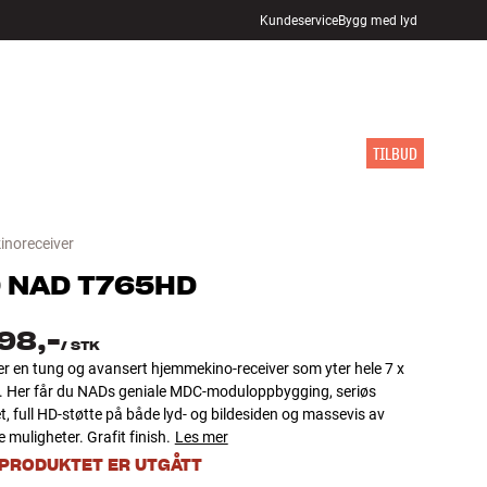
Kundeservice
Bygg med lyd
FINN BUTIKK
LOGG INN
HANDLEKURV
INSPIRASJON
MERKER
NYHETER
TILBUD
noreceiver
D
NAD T765HD
98,-
/
STK
r en tung og avansert hjemmekino-receiver som yter hele 7 x
. Her får du NADs geniale MDC-moduloppbygging, seriøs
et, full HD-støtte på både lyd- og bildesiden og massevis av
 muligheter. Grafit finish.
Les mer
 PRODUKTET ER UTGÅTT