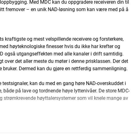
uloppbygging. Med MDC kan du oppgradere receiveren din til
 skritt fremover – en unik NAD-løsning som kan være med på å
s kraftigste og mest velspillende receivere og forsterkere,
 med høyteknologiske finesser hvis du ikke har krefter og
NAD også utgangseffekten med alle kanaler i drift samtidig.
t over det aller meste du møter i denne prisklassen. Der det
ne bruker. Dermed kan du gjøre en rettferdig sammenligning.
kke testsignaler, kan du med en gang høre NAD-overskuddet i
e, både på lave og tordnende høye lyttenivåer. De store MDC-
g strømkrevende høyttalersystemer som vil knele mange av
ert.