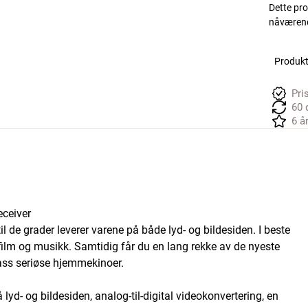
Dette pro
nåværend
Produkte
Pri
60 
6 å
eceiver
de grader leverer varene på både lyd- og bildesiden. I beste
 film og musikk. Samtidig får du en lang rekke av de nyeste
lass seriøse hjemmekinoer.
yd- og bildesiden, analog-til-digital videokonvertering, en