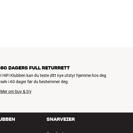
, hjemmekino og TV er håndplukket kvalitet som er laget for å
mmeboken og miljøet.
60 DAGERS FULL RETURRETT
I HiFi Klubben kan du teste ditt nye utstyr hjemme hos deg
selv i 60 dager før du bestemmer deg.
Mer om buy & try
LUBBEN
SNARVEIER