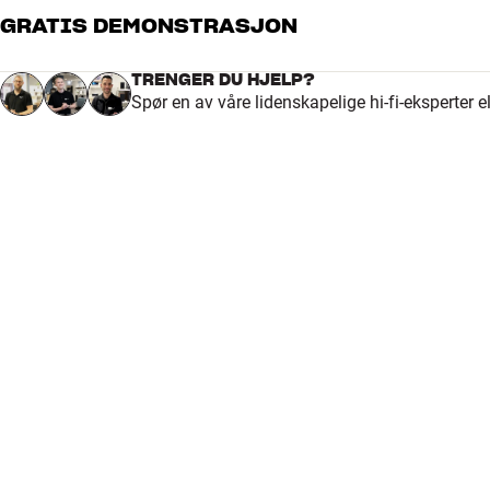
GRATIS DEMONSTRASJON
NAD T765HD – spesielle fordeler
+ høy lydkvalitet og massevis av kraft
TRENGER DU HJELP?
+ Audyssey auto-oppsett/høyttalerkalibrering
Spør en av våre lidenskapelige hi-fi-eksperter 
+ MDC-oppbygging til fremtidig modul-oppgradering
+ støtter alle høyoppløste lyd- og bildeformater
+ 7.2-kanals pre-out
+ DAB-forberedt
+ programmerbar fjernkontroll
+ ekstra fjernkontroll til Sone 2 er inkludert
NAD T765HD – spesielle begrensninger
– ikke digital Audyssey romkorreksjon
– ikke innebygget nettverksfunksjon
– ikke USB-inngang
Maksimal bildekvalitet med et minimum av kabler
T765HD har hele fire HDMI-innganger pluss digital konvertering t
kan skifte mellom alle bildekildene dine og sende bildet digitalt o