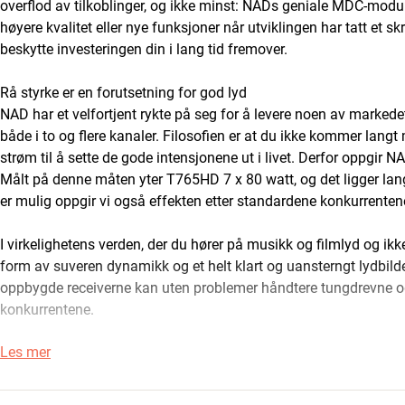
overflod av tilkoblinger, og ikke minst: NADs geniale MDC-mod
høyere kvalitet eller nye funksjoner når utviklingen har tatt et
beskytte investeringen din i lang tid fremover.
Rå styrke er en forutsetning for god lyd
NAD har et velfortjent rykte på seg for å levere noen av markedet
både i to og flere kanaler. Filosofien er at du ikke kommer langt
strøm til å sette de gode intensjonene ut i livet. Derfor oppgir 
Målt på denne måten yter T765HD 7 x 80 watt, og det ligger lang
er mulig oppgir vi også effekten etter standardene konkurrente
I virkelighetens verden, der du hører på musikk og filmlyd og i
form av suveren dynamikk og et helt klart og uansterngt lydbild
oppbygde receiverne kan uten problemer håndtere tungdrevne o
konkurrentene.
Les mer
Les artikkelen: Watt er ikke bare watt
T765HD fås i grafitt finish, programmerbar fjernkontroll er inklud