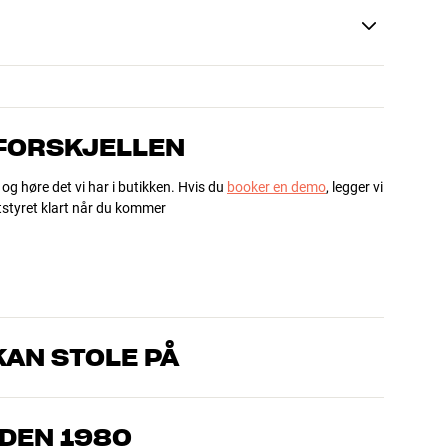
 FORSKJELLEN
 og høre det vi har i butikken. Hvis du
booker en demo
, legger vi
utstyret klart når du kommer
AN STOLE PÅ
om kjenner produktene og brenner for god lyd – enten det
l oss hva du drømmer om, så finner vi løsningen som passer deg
IDEN 1980