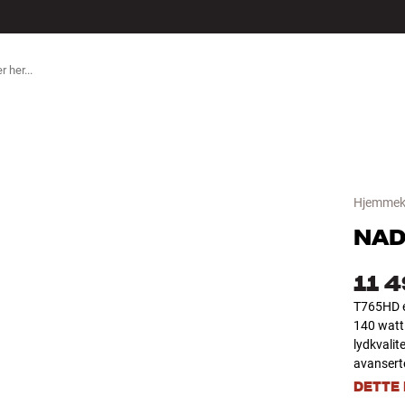
ILBEHØR
Hjemmeki
NA
11 4
T765HD e
140 watt
lydkvalit
avanserte
DETTE