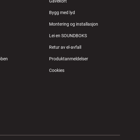
Gavekort
Bygg med lyd
Montering og installasjon
Lei en SOUNDBOKS
Retur av el-avfall
bben
Produktanmeldelser
Cookies