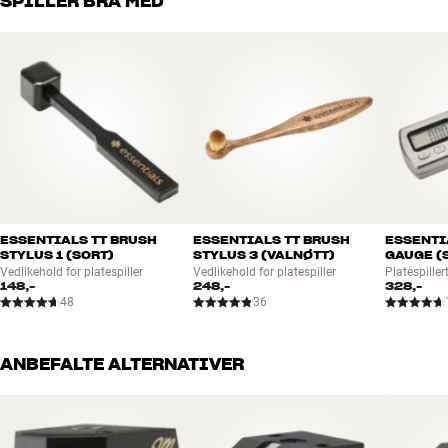
SPILLER BRA MED
ESSENTIALS TT BRUSH
ESSENTIALS TT BRUSH
ESSENTI
STYLUS 1 (SORT)
STYLUS 3 (VALNØTT)
GAUGE (
Vedlikehold for platespiller
Vedlikehold for platespiller
Platespiller
148,-
248,-
328,-
48
36
ANBEFALTE ALTERNATIVER