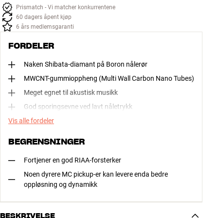
Prismatch - Vi matcher konkurrentene
60 dagers åpent kjøp
6 års medlemsgaranti
FORDELER
Naken Shibata-diamant på Boron nålerør
MWCNT-gummioppheng (Multi Wall Carbon Nano Tubes)
Meget egnet til akustisk musikk
God sporingsevne ved lavt nåletrykk
Vis alle fordeler
BEGRENSNINGER
Fortjener en god RIAA-forsterker
Noen dyrere MC pickup-er kan levere enda bedre
oppløsning og dynamikk
BESKRIVELSE