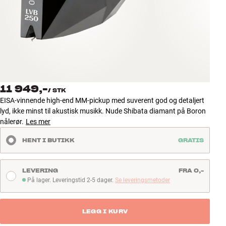
Tilbehør
INSPIRASJON
MERKER
NYHETER
11 949,-
/
STK
EISA-vinnende high-end MM-pickup med suverent god og detaljert
TILBUD
lyd, ikke minst til akustisk musikk. Nude Shibata diamant på Boron
nålerør.
Les mer
Finn Butikk
HENT I BUTIKK
GRATIS
Kundeservice
Logg inn
Kundeservice
LEVERING
FRA 0,-
Bygg med lyd
På lager. Leveringstid 2-5 dager.
Se leveringsmetoder
På lager. Leveringstid 2-5 dager
LEGG I KURV