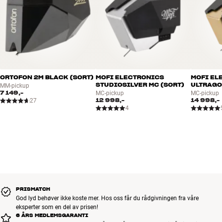
ORTOFON 2M BLACK (SORT)
MOFI ELECTRONICS
MOFI EL
STUDIOSILVER MC (SORT)
ULTRAGO
MM-pickup
7 149,-
MC-pickup
MC-pickup
12 998,-
14 998,-
27
4
PRISMATCH
God lyd behøver ikke koste mer. Hos oss får du rådgivningen fra våre
eksperter som en del av prisen!
6 ÅRS MEDLEMSGARANTI