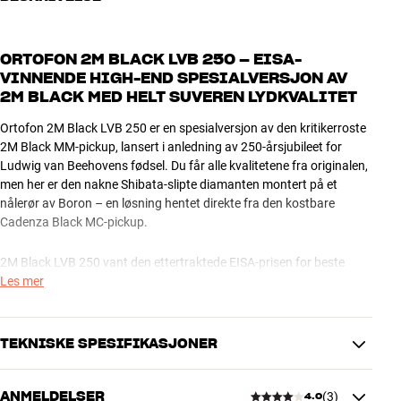
ORTOFON 2M BLACK LVB 250 – EISA-
VINNENDE HIGH-END SPESIALVERSJON AV
2M BLACK MED HELT SUVEREN LYDKVALITET
Ortofon 2M Black LVB 250 er en spesialversjon av den kritikerroste
2M Black MM-pickup, lansert i anledning av 250-årsjubileet for
Ludwig van Beehovens fødsel. Du får alle kvalitetene fra originalen,
men her er den nakne Shibata-slipte diamanten montert på et
nålerør av Boron – en løsning hentet direkte fra den kostbare
Cadenza Black MC-pickup.
2M Black LVB 250 vant den ettertraktede EISA-prisen for beste
pickup 2021-2022. Et bedre kvalitetsstempel kan du nesten ikke få.
Les mer
TOPPKVALITET NED TIL MINSTE DETALJ
TEKNISKE SPESIFIKASJONER
I tillegg til nålerøret har opphenget også blitt oppgradert med den
nye MWCNT- gummiblandingen, som gir enda bedre demping og
forbedrer ytelsen på flere fronter. 2M Black LVB 250 kan spore med
ANMELDELSER
(
3
)
4.0