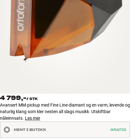
Tilbehør
INSPIRASJON
MERKER
NYHETER
TILBUD
Finn Butikk
Kundeservice
4 799,-
Logg inn
/
STK
Kundeservice
Avansert MM-pickup med Fine Line-diamant og en varm, levende og
Bygg med lyd
naturlig klang som kler nesten all slags musikk. Utskiftbar
nåleinnsats.
Les mer
HENT I BUTIKK
GRATIS