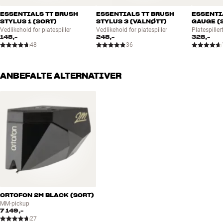
ESSENTIALS TT BRUSH
ESSENTIALS TT BRUSH
ESSENTI
STYLUS 1 (SORT)
STYLUS 3 (VALNØTT)
GAUGE (
Vedlikehold for platespiller
Vedlikehold for platespiller
Platespiller
148,-
248,-
328,-
48
36
ANBEFALTE ALTERNATIVER
ORTOFON 2M BLACK (SORT)
MM-pickup
7 149,-
27