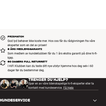
PRISMATCH
God lyd behøver ikke koste mer. Hos oss får du rådgivningen fra våre
eksperter som en del av prisen!
6 ÅRS MEDLEMSGARANTI
Som medlem av kundeklubben får du 1 års ekstra garanti på dine hi-fi-
kjøp.
60 DAGERS FULL RETURRETT
I HiFi Klubben kan du teste ditt nye utstyr hjemme hos deg selv i 60
dager før du bestemmer deg.
TRENGER DU HJELP?
Spør en av våre lidenskapelige hi-fi-eksperter eller ta
kontakt med kundeservice.
Få hjelp
KUNDESERVICE