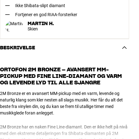
Ikke Shibata-slipt diamant
Fortjener en god RIAA-forsterker
MARTIN H.
Skien
BESKRIVELSE
ORTOFON 2M BRONZE – AVANSERT MM-
PICKUP MED FINE LINE-DIAMANT OG VARM
OG LEVENDE LYD TIL ALLE SJANGRE
2M Bronze er en avansert MM-pickup med en varm, levende og
naturlig klang som kler nesten all slags musikk. Her får du alt det
beste fra vinylen din, og du kan se frem til utallige timer med
musikkglede foran anlegget.
2M Bronze har en naken Fine Line-diamant. Den er ikke helt på nivå
med den ekstreme detaljeringen fra Shibata-diamanten på 2M