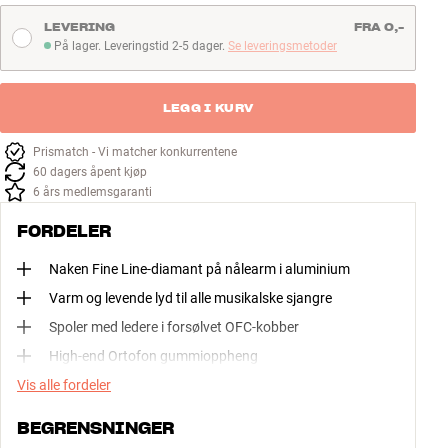
LEVERING
FRA 0,-
På lager. Leveringstid 2-5 dager.
Se leveringsmetoder
På lager. Leveringstid 2-5 dager
LEGG I KURV
Prismatch - Vi matcher konkurrentene
60 dagers åpent kjøp
6 års medlemsgaranti
FORDELER
Naken Fine Line-diamant på nålearm i aluminium
Varm og levende lyd til alle musikalske sjangre
Spoler med ledere i forsølvet OFC-kobber
High-end Ortofon gummioppheng
Vis alle fordeler
BEGRENSNINGER