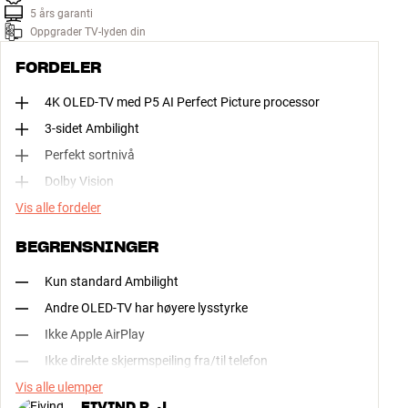
5 års garanti
Oppgrader TV-lyden din
FORDELER
4K OLED-TV med P5 AI Perfect Picture processor
3-sidet Ambilight
Perfekt sortnivå
Dolby Vision
Vis alle fordeler
BEGRENSNINGER
Kun standard Ambilight
Andre OLED-TV har høyere lysstyrke
Ikke Apple AirPlay
Ikke direkte skjermspeiling fra/til telefon
Vis alle ulemper
EIVIND R. J.