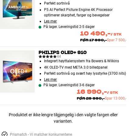
Perfekt sortnivå
P5 AI Perfect Picture Engine 4K Processor
optimerer skarphet, farger og bevegelser
Les mer
På lager. Leveringstid 2-5 dager
10 490,-
/
STK
FØR
17 990,-
Spar
7 500,-
PHILIPS OLED+ 910
44
Integrert høyttalersystem fra Bowers & Wilkins
4K OLED-TV med META 3.0 billedpanel
Perfekt sortnivå og svært høy lysstyrke (3700 nits)
Les mer
På lager. Leveringstid 3-6 dager
16 990,-
/
STK
FØR
29 990,-
Spar
13 000,-
Produktet er ikke lengre tilgjengelig i den valgte fargen eller
varianten.
Prismatch - Vi matcher konkurrentene