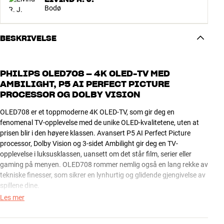
Bodø
BESKRIVELSE
PHILIPS OLED708 – 4K OLED-TV MED
AMBILIGHT, P5 AI PERFECT PICTURE
PROCESSOR OG DOLBY VISION
OLED708 er et toppmoderne 4K OLED-TV, som gir deg en
fenomenal TV-opplevelse med de unike OLED-kvalitetene, uten at
prisen blir i den høyere klassen. Avansert P5 AI Perfect Picture
processor, Dolby Vision og 3-sidet Ambilight gir deg en TV-
opplevelse i luksusklassen, uansett om det står film, serier eller
gaming på menyen. OLED708 rommer nemlig også en lang rekke av
tekniske finesser, som sikrer en lynhurtig og glidende gjengivelse av
spillene dine.
Les mer
AMBILIGHT – ET FLOTT FARGESPILL I STUEN
Prikken over i-en er det spennende 3-sidede Ambilight-systemet,