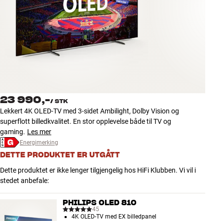
Tilbehør
INSPIRASJON
MERKER
NYHETER
23 990,-
/
STK
TILBUD
Lekkert 4K OLED-TV med 3-sidet Ambilight, Dolby Vision og
superflott billedkvalitet. En stor opplevelse både til TV og
gaming.
Les mer
Finn Butikk
Energimerking
Kundeservice
Logg inn
DETTE PRODUKTET ER UTGÅTT
Kundeservice
Dette produktet er ikke lenger tilgjengelig hos HiFi Klubben. Vi vil i
Bygg med lyd
stedet anbefale:
PHILIPS OLED 810
45
4K OLED-TV med EX billedpanel