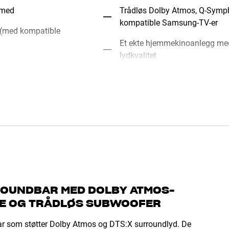
 med
Trådløs Dolby Atmos, Q-Symp
kompatible Samsung-TV-er
 (med kompatible
Et ekte hjemmekinoanlegg med s
lydkvalitet
SOUNDBAR MED DOLBY ATMOS-
E OG TRÅDLØS SUBWOOFER
r som støtter Dolby Atmos og DTS:X surroundlyd. De