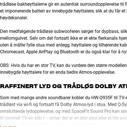
trådløse bakhøyttalerne gir en autentisk surroundopplevelse til 
et imponerende batteri av innebygde høyttalere, slik at du får e
høydekanaler.
Den medfølgende trådløse subwooferen sørger for dypbass, slik
mellomgulvet. Selv om det fortsatt ikke er et ekte flerkanals 
uten å måtte fylle stua med anlegg, høyttalere og tilhørende k
Chromecast, Apple AirPlay og Bluetooth er du også klar for å nyt
OBS: Hvis du har en stor TV, kan du vurdere den større modelle
innebygde høyttalere for en enda bedre Atmos-opplevelse.
RAFFINERT LYD OG TRÅDLØS DOLBY A
Som med mange andre soundbarer kobler du HW-Q935F til TV-en
trådløst via wi-fi og fortsatt få Dolby Atmos-lyd i stua. Med Q
omsluttende lydopplevelse, og med SpaceFit Sound Pro kan soun
til rommet TV-en står i – enten det er en stor stue eller et lit
Samsung-TV-er fra 2022 og fremover (sjekk Samsungs nettsider f