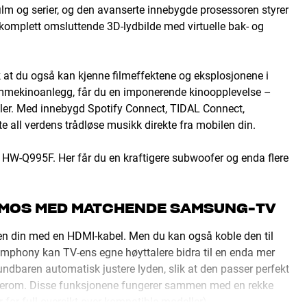
film og serier, og den avanserte innebygde prosessoren styrer
t komplett omsluttende 3D-lydbilde med virtuelle bak- og
 at du også kan kjenne filmeffektene og eksplosjonene i
hjemmekinoanlegg, får du en imponerende kinoopplevelse –
abler. Med innebygd Spotify Connect, TIDAL Connect,
e all verdens trådløse musikk direkte fra mobilen din.
n HW-Q995F. Her får du en kraftigere subwoofer og enda flere
TMOS MED MATCHENDE SAMSUNG-TV
 din med en HDMI-kabel. Men du kan også koble den til
-Symphony kan TV-ens egne høyttalere bidra til en enda mer
dbaren automatisk justere lyden, slik at den passer perfekt
e soverom. Disse funksjonene fungerer sammen med en rekke
or full oversikt over kompatible modeller).