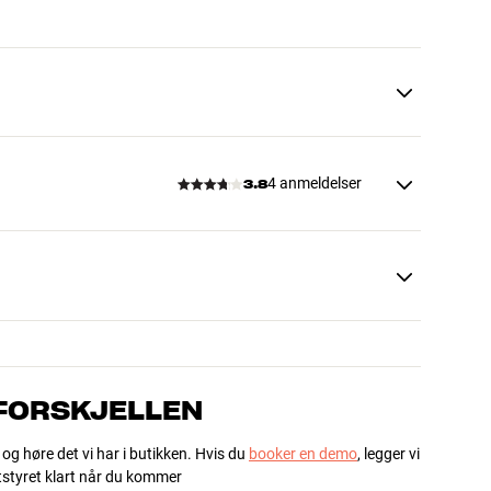
4 anmeldelser
3.8
 FORSKJELLEN
 og høre det vi har i butikken. Hvis du
booker en demo
, legger vi
utstyret klart når du kommer