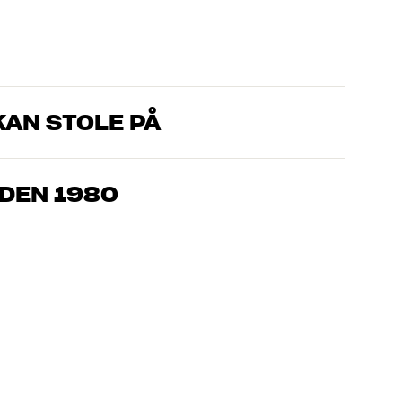
AN STOLE PÅ
om kjenner produktene og brenner for god lyd – enten det
l oss hva du drømmer om, så finner vi løsningen som passer deg
IDEN 1980
, hjemmekino og TV er håndplukket kvalitet som er laget for å
mmeboken og miljøet.