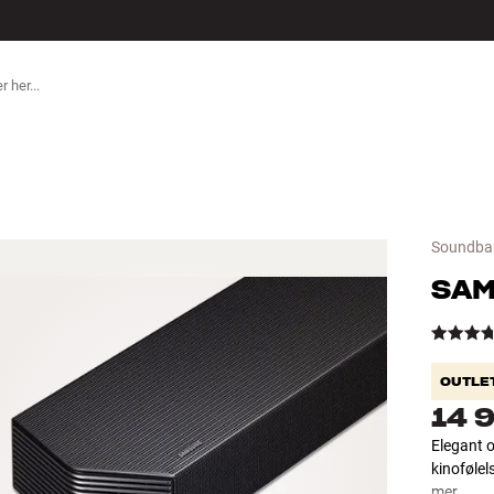
ILBEHØR
Soundbar
SA
OUTLE
14 
Elegant 
kinofølel
mer