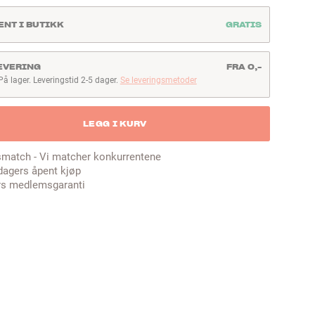
ENT I BUTIKK
GRATIS
EVERING
FRA 0,-
På lager. Leveringstid 2-5 dager.
Se leveringsmetoder
å lager. Leveringstid 2-5 dager
LEGG I KURV
smatch - Vi matcher konkurrentene
dagers åpent kjøp
rs medlemsgaranti