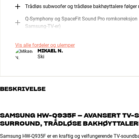
Trådløs subwoofer og trådløse bakhøyttalere følger
Q-Symphony og SpaceFit Sound Pro romkorreksjon
Samsung-TV-er)
Vis alle fordeler og ulemper
MIKAEL N.
Ski
BESKRIVELSE
SAMSUNG HW-Q935F – AVANSERT TV-
SURROUND, TRÅDLØSE BAKHØYTTALER
Samsung HW-Q935F er en kraftig og velfungerende TV-soundba