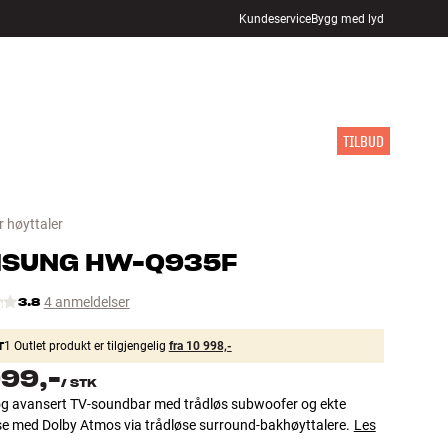
Kundeservice
Bygg med lyd
FINN BUTIKK
LOGG INN
HANDLEKURV
INSPIRASJON
MERKER
NYHETER
TILBUD
 høyttaler
MSUNG
HW-Q935F
3.8
4 anmeldelser
T
1 Outlet produkt er tilgjengelig
fra 10 998,-
999,-
/
STK
og avansert TV-soundbar med trådløs subwoofer og ekte
se med Dolby Atmos via trådløse surround-bakhøyttalere.
Les