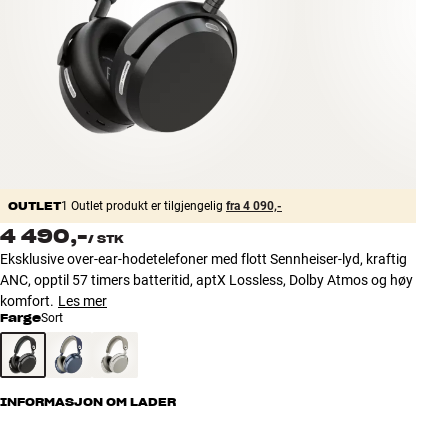
Tilbehør
INSPIRASJON
MERKER
NYHETER
OUTLET
1 Outlet produkt er tilgjengelig
fra 4 090,-
TILBUD
4 490,-
/
STK
Eksklusive over-ear-hodetelefoner med flott Sennheiser-lyd, kraftig
Finn Butikk
ANC, opptil 57 timers batteritid, aptX Lossless, Dolby Atmos og høy
Kundeservice
komfort.
Les mer
Logg inn
Farge
Sort
Kundeservice
Bygg med lyd
INFORMASJON OM LADER