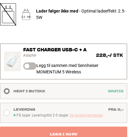
Lader følger ikke med
- Optimal ladeeffekt: 2.5-
5W
2.5 - 5W
FAST CHARGER USB-C + A
228,-
/
STK
Adapter
Legg til sammen med Sennheiser
MOMENTUM 5 Wireless
HENT I BUTIKK
GRATIS
LEVERING
FRA 0,-
På lager. Leveringstid 2-5 dager.
Se leveringsmetoder
På lager. Leveringstid 2-5 dager
LEGG I KURV