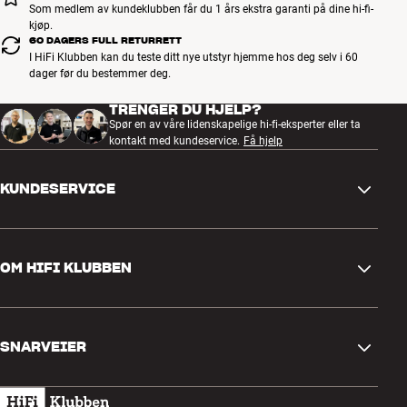
Som medlem av kundeklubben får du 1 års ekstra garanti på dine hi-fi-
I appen kan du også tilpasse berøringsbetjening m.m. etter din
kjøp.
personlige smak.
60 DAGERS FULL RETURRETT
Mer fra Sennheiser
I HiFi Klubben kan du teste ditt nye utstyr hjemme hos deg selv i 60
dager før du bestemmer deg.
TRENGER DU HJELP?
Spør en av våre lidenskapelige hi-fi-eksperter eller ta
kontakt med kundeservice.
Få hjelp
KUNDESERVICE
Kontakt oss
OM HIFI KLUBBEN
Spørsmål og svar
Retur og reklamasjon
Finn butikk
Angre på bestilling
SNARVEIER
Om oss
Levering
Kundeklubb
Gavekort