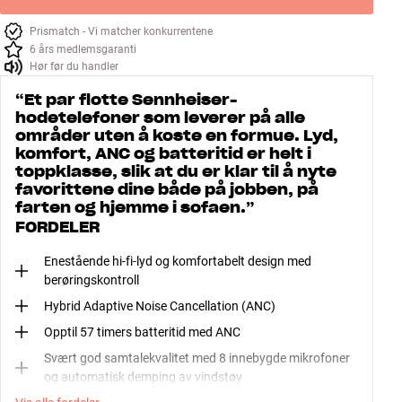
Prismatch - Vi matcher konkurrentene
6 års medlemsgaranti
Hør før du handler
“
Et par flotte Sennheiser-
hodetelefoner som leverer på alle
områder uten å koste en formue. Lyd,
komfort, ANC og batteritid er helt i
toppklasse, slik at du er klar til å nyte
favorittene dine både på jobben, på
farten og hjemme i sofaen.
”
FORDELER
Enestående hi-fi-lyd og komfortabelt design med
berøringskontroll
Hybrid Adaptive Noise Cancellation (ANC)
Opptil 57 timers batteritid med ANC
Svært god samtalekvalitet med 8 innebygde mikrofoner
og automatisk demping av vindstøy