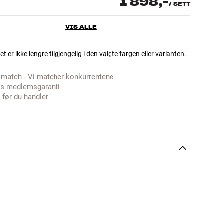
1 898,-
/
SETT
VIS ALLE
t er ikke lengre tilgjengelig i den valgte fargen eller varianten.
smatch - Vi matcher konkurrentene
rs medlemsgaranti
 før du handler