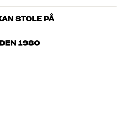
AN STOLE PÅ
om kjenner produktene og brenner for god lyd – enten det
l oss hva du drømmer om, så finner vi løsningen som passer deg
IDEN 1980
, hjemmekino og TV er håndplukket kvalitet som er laget for å
mmeboken og miljøet.