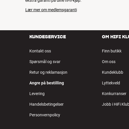
ekstra garanti på dine hi-fi-kjøp.
Lær mer om medlemsgaranti
KUNDESERVICE
OM HIFI K
Kontakt oss
Finn butikk
Spørsmål og svar
Om oss
Retur og reklamasjon
Kundeklubb
Angre på bestilling
Lyttekveld
Levering
Konkurranser
Handelsbetingelser
Jobb i HiFi Klu
Personvernpolicy