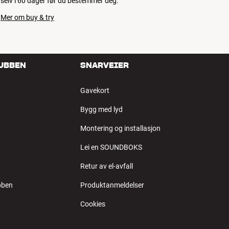
selv i 60 dager før du bestemmer deg.
Mer om buy & try
LUBBEN
SNARVEIER
Gavekort
Bygg med lyd
Montering og installasjon
Lei en SOUNDBOKS
Retur av el-avfall
bben
Produktanmeldelser
Cookies