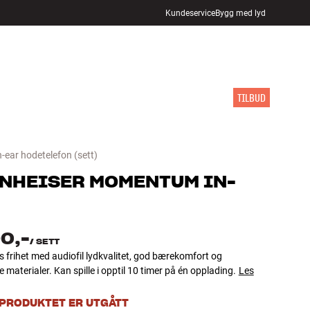
Kundeservice
Bygg med lyd
FINN BUTIKK
LOGG INN
HANDLEKURV
INSPIRASJON
MERKER
NYHETER
TILBUD
n-ear hodetelefon
(sett)
NHEISER
MOMENTUM IN-
0,-
/
SETT
s frihet med audiofil lydkvalitet, god bærekomfort og
e materialer. Kan spille i opptil 10 timer på én opplading.
Les
 PRODUKTET ER UTGÅTT