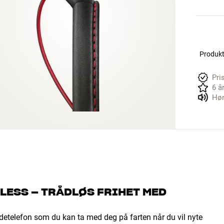
Produkte
Pri
6 å
Hør
ESS – TRÅDLØS FRIHET MED
detelefon som du kan ta med deg på farten når du vil nyte