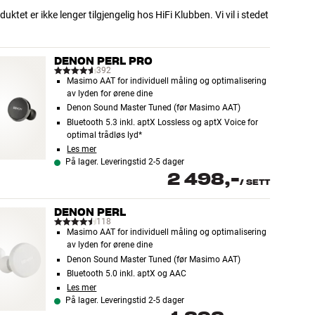
uktet er ikke lenger tilgjengelig hos HiFi Klubben. Vi vil i stedet
DENON PERL PRO
392
Masimo AAT for individuell måling og optimalisering
av lyden for ørene dine
Denon Sound Master Tuned (før Masimo AAT)
Bluetooth 5.3 inkl. aptX Lossless og aptX Voice for
optimal trådløs lyd*
Les mer
På lager. Leveringstid 2-5 dager
2 498,-
/
SETT
DENON PERL
118
Masimo AAT for individuell måling og optimalisering
av lyden for ørene dine
Denon Sound Master Tuned (før Masimo AAT)
Bluetooth 5.0 inkl. aptX og AAC
Les mer
På lager. Leveringstid 2-5 dager