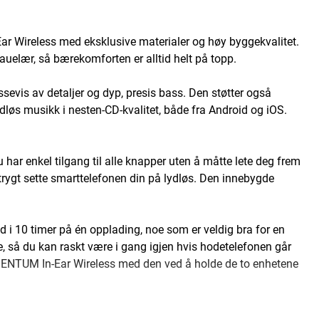
Ear Wireless med eksklusive materialer og høy byggekvalitet.
sauelær, så bærekomforten er alltid helt på topp.
evis av detaljer og dyp, presis bass. Den støtter også
dløs musikk i nesten-CD-kvalitet, både fra Android og iOS.
har enkel tilgang til alle knapper uten å måtte lete deg frem
trygt sette smarttelefonen din på lydløs. Den innebygde
lyd i 10 timer på én opplading, noe som er veldig bra for en
e, så du kan raskt være i gang igjen hvis hodetelefonen går
OMENTUM In-Ear Wireless med den ved å holde de to enhetene