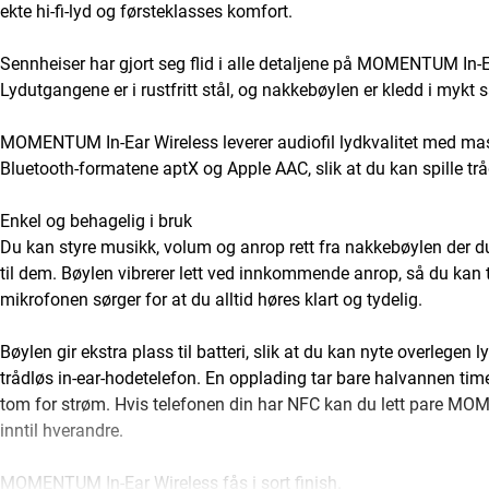
ekte hi-fi-lyd og førsteklasses komfort.
Sennheiser har gjort seg flid i alle detaljene på MOMENTUM In-
Lydutgangene er i rustfritt stål, og nakkebøylen er kledd i mykt 
MOMENTUM In-Ear Wireless leverer audiofil lydkvalitet med mass
Bluetooth-formatene aptX og Apple AAC, slik at du kan spille trå
Enkel og behagelig i bruk
Du kan styre musikk, volum og anrop rett fra nakkebøylen der du 
til dem. Bøylen vibrerer lett ved innkommende anrop, så du kan 
mikrofonen sørger for at du alltid høres klart og tydelig.
Bøylen gir ekstra plass til batteri, slik at du kan nyte overlegen 
trådløs in-ear-hodetelefon. En opplading tar bare halvannen tim
tom for strøm. Hvis telefonen din har NFC kan du lett pare M
inntil hverandre.
MOMENTUM In-Ear Wireless fås i sort finish.