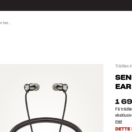
ILBEHØR
Trådløs i
SEN
EAR
1 69
Få trådlø
eksklusiv
mer
DETTE