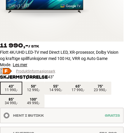
Tilbehør
INSPIRASJON
MERKER
11 990,-
/
STK
NYHETER
Flott 4K/UHD LED-TV med Direct LED, XR-prosessor, Dolby Vision
og kraftige spillfunksjoner med 100 Hz, VRR og Auto Game
TILBUD
Mode.
Les mer
Produktinformasjonsark
SKJERMSTØRRELSE
43"
Finn Butikk
Kundeservice
43"
50"
55"
65"
75"
11 990,-
12 990,-
14 990,-
17 990,-
23 990,-
Logg inn
Kundeservice
85"
100"
34 990,-
49 990,-
Bygg med lyd
HENT I BUTIKK
GRATIS