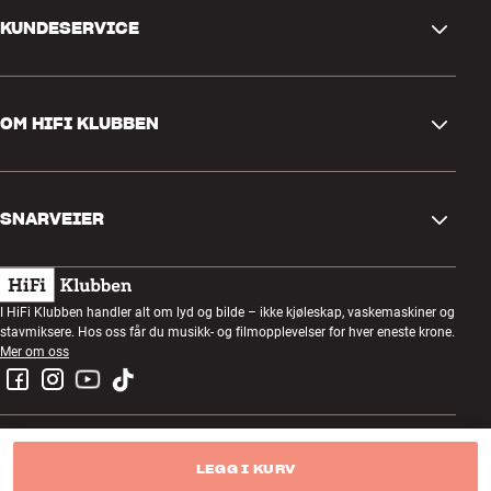
KUNDESERVICE
Kontakt oss
OM HIFI KLUBBEN
Spørsmål og svar
Retur og reklamasjon
Finn butikk
Angre på bestilling
SNARVEIER
Om oss
Levering
Kundeklubb
Gavekort
Handelsbetingelser
Lyttekveld
I HiFi Klubben handler alt om lyd og bilde – ikke kjøleskap, vaskemaskiner og
Bygg med lyd
stavmiksere. Hos oss får du musikk- og filmopplevelser for hver eneste krone.
Personvernpolicy
Konkurranser
Mer om oss
Montering og installasjon
Jobb i HiFi Klubben
Lei en SOUNDBOKS
Retur av el-avfall
LEGG I KURV
Hi-Fi Klubben AS - org.nr NO928379442MVA
Produktanmeldelser