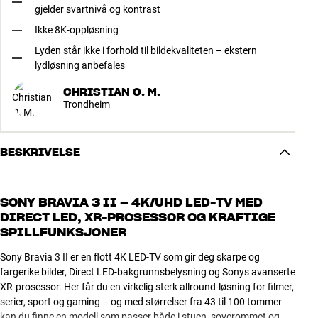
gjelder svartnivå og kontrast
Ikke 8K-oppløsning
Lyden står ikke i forhold til bildekvaliteten – ekstern
lydløsning anbefales
CHRISTIAN O. M.
Trondheim
BESKRIVELSE
SONY BRAVIA 3 II – 4K/UHD LED-TV MED
DIRECT LED, XR-PROSESSOR OG KRAFTIGE
SPILLFUNKSJONER
Sony Bravia 3 II er en flott 4K LED-TV som gir deg skarpe og
fargerike bilder, Direct LED-bakgrunnsbelysning og Sonys avanserte
XR-prosessor. Her får du en virkelig sterk allround-løsning for filmer,
serier, sport og gaming – og med størrelser fra 43 til 100 tommer
kan du finne en modell som passer både i stuen, soverommet og