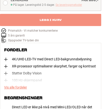
LEVERING
FRA 899,-
På lager. Leveringstid 2-5 dager.
Se leveringsmetoder
På lager. Leveringstid 2-5 dager
LEGG I KURV
Prismatch - Vi matcher konkurrentene
5 års garanti
Oppgrader TV-lyden din
FORDELER
4K/UHD LED-TV med Direct LED-bakgrunnsbelysning
XR-prosessor optimaliserer skarphet, farger og kontrast
Støtter Dolby Vision
100 Hz-skjermpanel
Vis alle fordeler
BEGRENSNINGER
Direct LED er ikke på nivå med Mini-LED/OLED når det