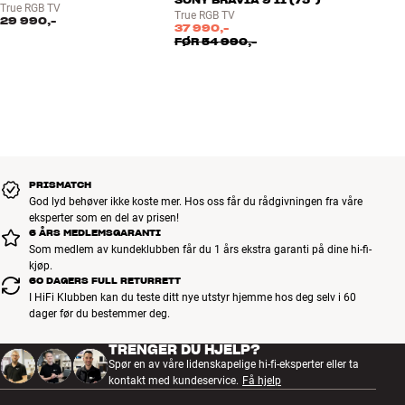
HDR10 / HLG / Dolby Vision
True RGB TV
True RGB TV
29 990,-
Spillmodus
37 990,-
FØR
54 990,-
HDMI 2.1-funksjoner: Auto Game Mode, HFR, Variable Refresh
Rate
4 x HDMI-innganger
2 x USB-porter
Innebygd Wi-Fi 6E
Bluetooth 5.3
Innebygd mikrofon og stemmestyring
PRISMATCH
Elektronisk programguide (EPG)
God lyd behøver ikke koste mer. Hos oss får du rådgivningen fra våre
USB-opptak
eksperter som en del av prisen!
Metal Finish-design
6 ÅRS MEDLEMSGARANTI
Som medlem av kundeklubben får du 1 års ekstra garanti på dine hi-fi-
kjøp.
60 DAGERS FULL RETURRETT
I HiFi Klubben kan du teste ditt nye utstyr hjemme hos deg selv i 60
dager før du bestemmer deg.
TRENGER DU HJELP?
Spør en av våre lidenskapelige hi-fi-eksperter eller ta
kontakt med kundeservice.
Få hjelp