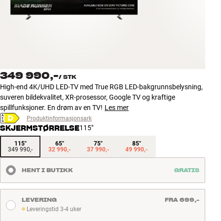
Tilbehør
INSPIRASJON
MERKER
349 990,-
/
STK
NYHETER
High-end 4K/UHD LED-TV med True RGB LED-bakgrunnsbelysning,
suveren bildekvalitet, XR-prosessor, Google TV og kraftige
TILBUD
spillfunksjoner. En drøm av en TV!
Les mer
Produktinformasjonsark
SKJERMSTØRRELSE
115"
Finn Butikk
Kundeservice
115"
65"
75"
85"
349 990,-
32 990,-
37 990,-
49 990,-
Logg inn
Kundeservice
HENT I BUTIKK
GRATIS
Bygg med lyd
LEVERING
FRA 699,-
Leveringstid 3-4 uker
Leveringstid 3-4 uker