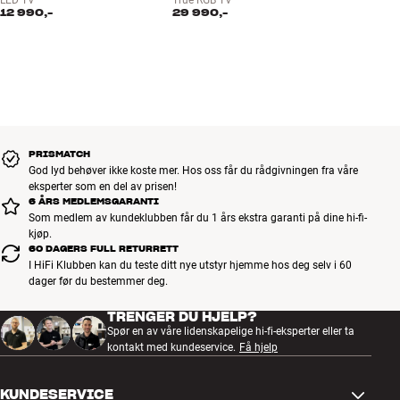
12 990,-
29 990,-
XR-prosessor
HDR10 / HLG / Dolby Vision
Google TV
Innebygd stemmestyring og mikrofon
Wi-Fi 6E
Bluetooth 5.3
4 HDMI-innganger
PRISMATCH
HDMI 2.1-funksjoner på HDMI 3/4: 4K/120 Hz, HFR, VRR og Auto
God lyd behøver ikke koste mer. Hos oss får du rådgivningen fra våre
Game Mode
eksperter som en del av prisen!
HDMI eARC
6 ÅRS MEDLEMSGARANTI
2 USB-porter
Som medlem av kundeklubben får du 1 års ekstra garanti på dine hi-fi-
kjøp.
USB-opptaksfunksjon
60 DAGERS FULL RETURRETT
Doble TV-tunere: DVB-T2 / DVB-C2 / DVB-S2 samt DVB-T / DVB-C /
I HiFi Klubben kan du teste ditt nye utstyr hjemme hos deg selv i 60
DVB-S
dager før du bestemmer deg.
Støtter Dolby Atmos, Dolby Digital og DTS
TRENGER DU HJELP?
EPG elektronisk programguide
Spør en av våre lidenskapelige hi-fi-eksperter eller ta
Metallfinish
kontakt med kundeservice.
Få hjelp
KUNDESERVICE