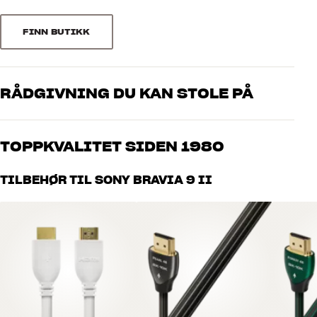
Bluetooth
Ja
stil med den eksklusive bildekvaliteten.
Bluetooth versjon
5.3
FINN BUTIKK
Støttede lydformater
DTS, Dolby Digital, Dolby Atmos
LYD & BILDE
(Norsk)
SKARPERE OG JEVNERE SPILLOPPLEVELSE
SMART TV
RÅDGIVNING DU KAN STOLE PÅ
Operativsystem
Google TV
Hvis du spiller på Bravia 9 II, får du en imponerende jevn og
responsiv opplevelse med en oppdateringsfrekvens på opptil 120
Mikrofon
Ja
Våre medarbeidere er ekte entusiaster som kjenner produktene og
Hz ved 4K-oppløsning. Raske bevegelser forblir skarpe uten
USB Recording
Ja
brenner for god lyd – enten det gjelder musikk eller hjemmekino.
forsinkelser eller hakking, og det er en stor fordel i actionspill og
Stemmestyring
Innebygget
TOPPKVALITET SIDEN 1980
Fortell oss hva du drømmer om, så finner vi løsningen som passer
racingspill.
Elektronisk Programguide (EPG)
Ja
deg og ditt budsjett best
Alle HiFi Klubbens produkter for musikk, hjemmekino og TV er
TILBEHØR TIL SONY BRAVIA 9 II
HDMI 2.1-funksjoner som Variable Refresh Rate, Auto Game Mode
håndplukket kvalitet som er laget for å vare i mange år. Det er bra
TILKOBLINGER
og HFR sikrer en optimal tilkobling til PlayStation 5, Xbox Series X
for både lommeboken og miljøet.
BOOK EN EKSPERT
Totalt antall HDMI-innganger
4x
eller spill-PC-en din, slik at du kan utnytte konsollenes fulle ytelse
HDMI
2.1
med minimale forstyrrelser.
Antall HDMI 2.1 innganger
2x
TRUE RGB LED OG IMMERSIVE BLACK SCREEN PRO – EN NY
HDMI 2.1 porter
3, 4
GENERASJON LED-BAKGRUNNSBELYSNING
Auto Game Mode (ALLM), HFR
True RGB er ikke bare enda et markedsføringsnavn for Mini-LED.
HDMI 2.1 funksjoner
(High Frame Rate (4K/120),
Teknologien bruker separate røde, grønne og blå lysdioder i
Variable Refresh Rate