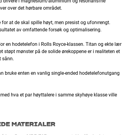
d drivere i magnesium/aluminium og resonansfrie
over over det hørbare området.
for at de skal spille høyt, men presist og uforvrengt.
sultatet av omfattende forsøk og optimalisering.
or en hodetelefon i Rolls Royce-klassen. Titan og ekte lær
 støpt mønster på de solide ørekoppene er i realiteten et
t sånn.
kan bruke enten en vanlig single-ended hodetelefonutgang
med hva et par høyttalere i samme skyhøye klasse ville
DE MATERIALER