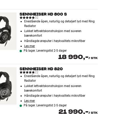
SENNHEISER HD 800 S
32
Enestående åpen, naturlig og detaljert lyd med Ring
Radiator
Lukket lettvektskonstruksjon med suveren
bærekomfort
Håndlagde øreputer i høykvalitets mikrofiber
Les mer
På lager. Leveringstid 2-5 dager
18 990,-
/
STK
SENNHEISER HD 820
22
Enestående åpen, naturlig og detaljert lyd med Ring
Radiator
Lukket lettvektskonstruksjon med suveren
bærekomfort
Håndlagde øreputer i høykvalitets mikrofiber
Les mer
På lager. Leveringstid 2-5 dager
21 990,-
/
STK