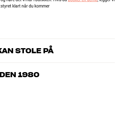
utstyret klart når du kommer
AN STOLE PÅ
om kjenner produktene og brenner for god lyd – enten det
l oss hva du drømmer om, så finner vi løsningen som passer deg
IDEN 1980
, hjemmekino og TV er håndplukket kvalitet som er laget for å
mmeboken og miljøet.