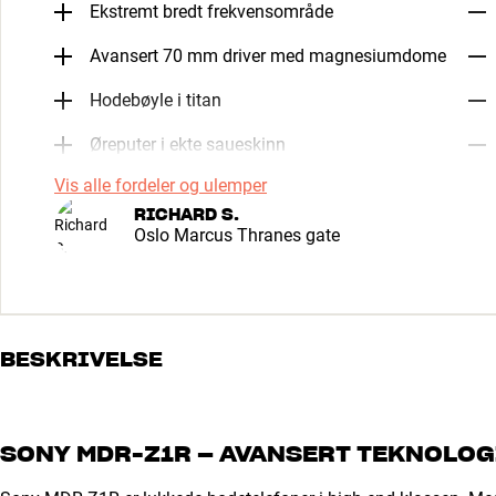
Ekstremt bredt frekvensområde
Avansert 70 mm driver med magnesiumdome
Hodebøyle i titan
Øreputer i ekte saueskinn
Vis alle fordeler og ulemper
RICHARD S.
Oslo Marcus Thranes gate
BESKRIVELSE
SONY MDR-Z1R – AVANSERT TEKNOLOG