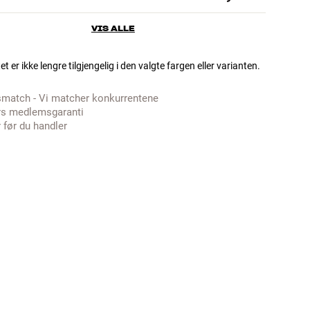
VIS ALLE
t er ikke lengre tilgjengelig i den valgte fargen eller varianten.
smatch - Vi matcher konkurrentene
rs medlemsgaranti
 før du handler