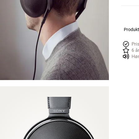
Produkte
Pri
6 å
Hør