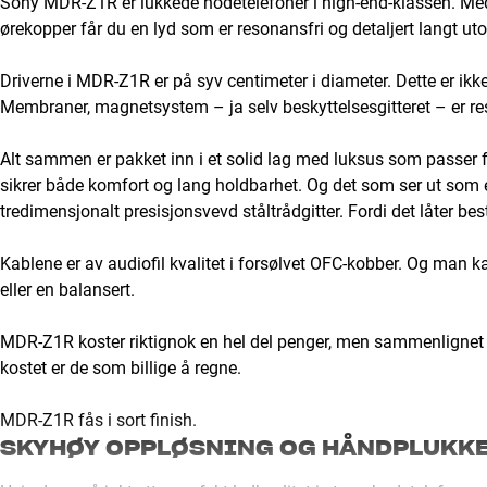
Sony MDR-Z1R er lukkede hodetelefoner i high-end-klassen. Me
ørekopper får du en lyd som er resonansfri og detaljert langt ut
Driverne i MDR-Z1R er på syv centimeter i diameter. Dette er ikke 
Membraner, magnetsystem – ja selv beskyttelsesgitteret – er re
Alt sammen er pakket inn i et solid lag med luksus som passer f
sikrer både komfort og lang holdbarhet. Og det som ser ut som et
tredimensjonalt presisjonsvevd ståltrådgitter. Fordi det låter bes
Kablene er av audiofil kvalitet i forsølvet OFC-kobber. Og man 
eller en balansert.
MDR-Z1R koster riktignok en hel del penger, men sammenlignet 
kostet er de som billige å regne.
MDR-Z1R fås i sort finish.
SKYHØY OPPLØSNING OG HÅNDPLUKKE