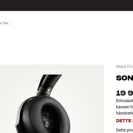
ILBEHØR
Head-fi 
SON
19 
Entusiast
bassen ti
håndverk 
DETTE
Dette prod