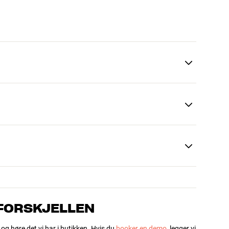
 FORSKJELLEN
 og høre det vi har i butikken. Hvis du
booker en demo
, legger vi