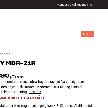
Kundeservice
Bygg med lyd
FINN BUTIKK
LOGG INN
HANDLEKURV
INSPIRASJON
MERKER
NYHETER
TILBUD
headset
Y
MDR-Z1R
990,-
/
STK
-hodetelefoner med ultra-høyoppløst lyd fra den dypeste
l den høyeste diskanten. Moderne materialer og klassisk
i elegant forening.
Les mer
 PRODUKTET ER UTGÅTT
uktet er ikke lenger tilgjengelig hos HiFi Klubben. Vi vil i stedet