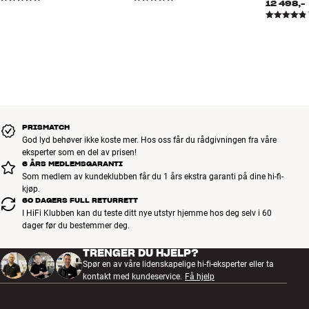
12 498,-
vanlige. Med hele det massive produksjonsapparatet deres i
bakhånd har Sennheiser nemlig mulighet for å både designe,
produsere og montere alle komponentene in-house på et ekstremt
høyt nivå.
EN OPPLEVELSE FOR LIVET
Et par hodetelefoner som HD 820 er en investering for livet. Du vil
aldri oppleve at de kommer til kort i noen som helst sammenheng,
PRISMATCH
og du kan trygt regne med at de vil fortsette å følge deg, selv om du
God lyd behøver ikke koste mer. Hos oss får du rådgivningen fra våre
bytter ut resten av anlegget. Det eksklusive og tidløse designet er
eksperter som en del av prisen!
også basert på optimalt materialevalg og lydkvalitet fremfor
6 ÅRS MEDLEMSGARANTI
Som medlem av kundeklubben får du 1 års ekstra garanti på dine hi-fi-
tilfeldige trender. Dette gir en ekstra garanti for at du aldri kommer
kjøp.
til å angre på investeringen din.
60 DAGERS FULL RETURRETT
Mer fra Sennheiser
I HiFi Klubben kan du teste ditt nye utstyr hjemme hos deg selv i 60
dager før du bestemmer deg.
TRENGER DU HJELP?
Spør en av våre lidenskapelige hi-fi-eksperter eller ta
kontakt med kundeservice.
Få hjelp