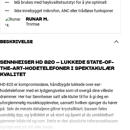
Må brukes med høykvalitetsutstyr for å yte optimalt
Ikke innebygget mikrofon, ANC eller trådløse funksjoner
RUNAR M.
Tromsø
BESKRIVELSE
SENNHEISER HD 820 – LUKKEDE STATE-OF-
THE-ART-HODETELEFONER I SPEKTAKULÆR
KVALITET
HD 820 er kompromissløse, håndbygde lukkede over-ear-
hodetelefoner med en lydgjengivelse som vil overgå dine villeste
drømmer. Her har Sennheiser satt alle kluter til for å gi deg en
uforglemmelig musikkopplevelse, uansett hvilken sjanger du hører
på. Selv de minste detaljene glitrer krystallklart, bassen føles
uendelig dyp, og lydbildet er så stort og åpent at du umiddelbart
glemmer både tid og rom. Dette er den absolutte referanseklassen
og high-end på sitt aller beste.