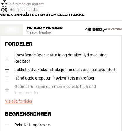
6 års medlemsgaranti
Hør før du handler
VAREN INNGÅR I ET SYSTEM ELLER PAKKE
HD 820 + HDV820
46 980,-
/
SYSTEM
Head-fi headset
FORDELER
Enestående åpen, naturlig og detaljert lyd med Ring
Radiator
Lukket lettvektskonstruksjon med suveren bærekomfort
Håndlagde øreputer i høykvalitets mikrofiber
Optimal funksjon sammen med ekte high-end
komponenter
Vis alle fordeler
BEGRENSNINGER
Relativt tungdrevne