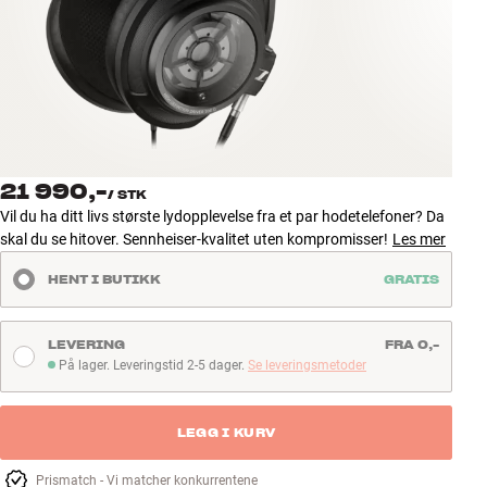
Tilbehør
INSPIRASJON
MERKER
NYHETER
21 990,-
/
STK
Vil du ha ditt livs største lydopplevelse fra et par hodetelefoner? Da
TILBUD
skal du se hitover. Sennheiser-kvalitet uten kompromisser!
Les mer
HENT I BUTIKK
GRATIS
Finn Butikk
Kundeservice
Logg inn
LEVERING
FRA 0,-
Kundeservice
På lager. Leveringstid 2-5 dager.
Se leveringsmetoder
På lager. Leveringstid 2-5 dager
Bygg med lyd
LEGG I KURV
Prismatch - Vi matcher konkurrentene