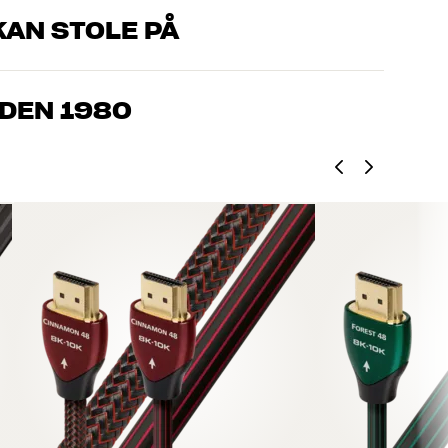
AN STOLE PÅ
om kjenner produktene og brenner for god lyd – enten det
l oss hva du drømmer om, så finner vi løsningen som passer deg
IDEN 1980
, hjemmekino og TV er håndplukket kvalitet som er laget for å
mmeboken og miljøet.