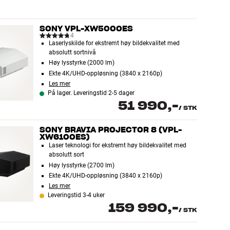
SONY VPL-XW5000ES
4
Laserlyskilde for ekstremt høy bildekvalitet med
absolutt sortnivå
Høy lysstyrke (2000 lm)
Ekte 4K/UHD-oppløsning (3840 x 2160p)
Les mer
På lager. Leveringstid 2-5 dager
51 990,-
/
STK
SONY BRAVIA PROJECTOR 8 (VPL-
XW6100ES)
Laser teknologi for ekstremt høy bildekvalitet med
absolutt sort
Høy lysstyrke (2700 lm)
Ekte 4K/UHD-oppløsning (3840 x 2160p)
Les mer
Leveringstid 3-4 uker
159 990,-
/
STK