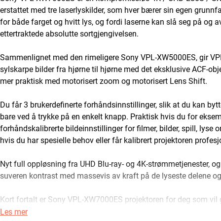
erstattet med tre laserlyskilder, som hver bærer sin egen grun
for både farget og hvitt lys, og fordi laserne kan slå seg på og 
ettertraktede absolutte sortgjengivelsen.
Sammenlignet med den rimeligere Sony VPL-XW5000ES, gir VPL
sylskarpe bilder fra hjørne til hjørne med det eksklusive ACF-o
mer praktisk med motorisert zoom og motorisert Lens Shift.
Du får 3 brukerdefinerte forhåndsinnstillinger, slik at du kan byt
bare ved å trykke på en enkelt knapp. Praktisk hvis du for eksemp
forhåndskalibrerte bildeinnstillinger for filmer, bilder, spill, lys
hvis du har spesielle behov eller får kalibrert projektoren profesj
Nyt full oppløsning fra UHD Blu-ray- og 4K-strømmetjenester, o
suveren kontrast med massevis av kraft på de lyseste delene og
Kort fortalt er Sony VPL-XW7000ES projektoren for deg som vil 
nest beste. Hvis du har plass og budsjett, kan du få den ultima
Les mer