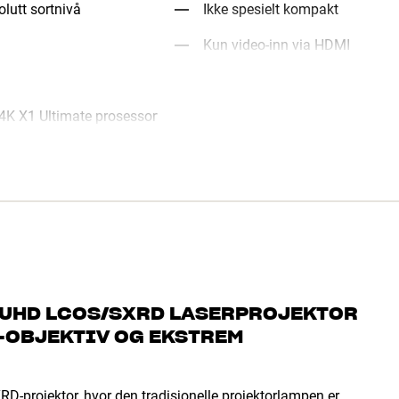
olutt sortnivå
Ikke spesielt kompakt
Kun video-inn via HDMI
4K X1 Ultimate prosessor
/UHD LCOS/SXRD LASERPROJEKTOR
F-OBJEKTIV OG EKSTREM
projektor, hvor den tradisjonelle projektorlampen er