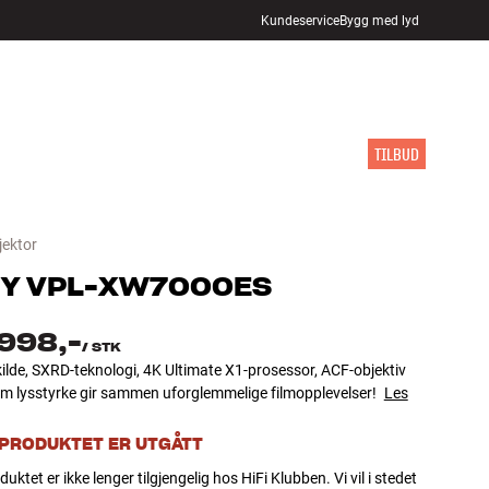
Kundeservice
Bygg med lyd
FINN BUTIKK
LOGG INN
HANDLEKURV
INSPIRASJON
MERKER
NYHETER
TILBUD
jektor
Y
VPL-XW7000ES
 998,-
/
STK
ilde, SXRD-teknologi, 4K Ultimate X1-prosessor, ACF-objektiv
em lysstyrke gir sammen uforglemmelige filmopplevelser!
Les
 PRODUKTET ER UTGÅTT
uktet er ikke lenger tilgjengelig hos HiFi Klubben. Vi vil i stedet