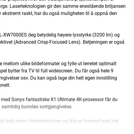
nfarge. Laserteknologien gir den samme enestående briljansen
av ekstremt raskt, har du også muligheten til å oppnå den
-XW7000ES deg betydelig høyere lysstyrke (3200 lm) og
bjektivet (Advanced Crisp-Focused Lens). Betjeningen er også
te mellom ulike bildeformater og fylle ut lerretet optimalt
el bytter fra TV til full widescreen. Du får også hele 9
e omgivelser osv. Du kan også lage din helt egen innstilling
onelt.
g med Sonys fantastiske X1 Ultimate 4K-prosessor får du
 samtidig bunnløs sortgjengivelse.
gå hele veien i hjemmekinoen og ikke er fornøyd med det
te filmopplevelsen i hjemmekinoen din her.