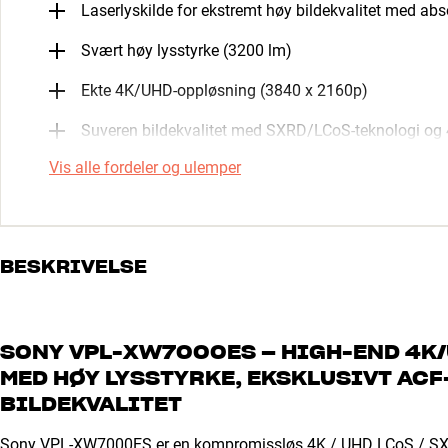
Laserlyskilde for ekstremt høy bildekvalitet med abs
Svært høy lysstyrke (3200 lm)
Ekte 4K/UHD-oppløsning (3840 x 2160p)
Suveren bildekvalitet med SXRD/LCoS-teknologi og 
Vis alle fordeler og ulemper
BESKRIVELSE
SONY VPL-XW7000ES – HIGH-END 4K
MED HØY LYSSTYRKE, EKSKLUSIVT AC
BILDEKVALITET
Sony VPL-XW7000ES er en kompromissløs 4K / UHD LCoS / SXRD-