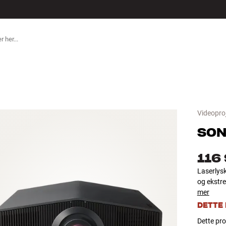
ILBEHØR
Videopro
SON
116
Laserlysk
og ekstr
mer
DETTE
Dette prod