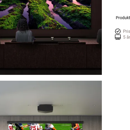
Produkte
Pri
5 å