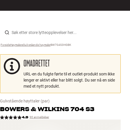
Hi-Fi
MENY
FINN BUTIKK
LOGG INN
HANDLEKURV
Høyttalere
Hopp til innhold
Forside
Høyttalere
›
Gulvstående høyttaler
›
BW704S3HGBK
›
Platespiller
OMADRETTET
Hodetelefon
URL-en du fulgte førte til et outlet-produkt som ikke
Surround
lenger er aktivt eller har blitt solgt. Du ser nå en side
med et nytt produkt.
TV
Gulvstående høyttaler
(par)
Systemer
BOWERS & WILKINS
704 S3
4.9
90 anmeldelser
Kabler