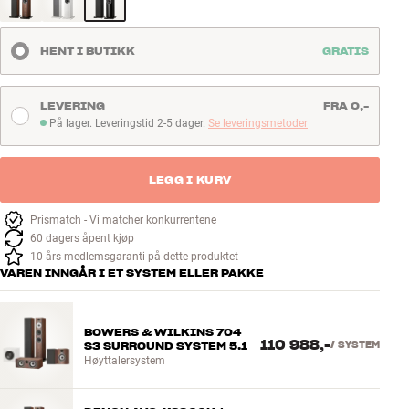
HENT I BUTIKK
GRATIS
LEVERING
FRA 0,-
På lager. Leveringstid 2-5 dager.
Se leveringsmetoder
På lager. Leveringstid 2-5 dager
LEGG I KURV
Prismatch - Vi matcher konkurrentene
60 dagers åpent kjøp
10 års medlemsgaranti på dette produktet
VAREN INNGÅR I ET SYSTEM ELLER PAKKE
BOWERS & WILKINS 704
110 988,-
S3 SURROUND SYSTEM 5.1
/
SYSTEM
Høyttalersystem