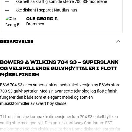
Ikke helt så kraftig som de større 700 S3-modellene
Ikke diskant i separat Nautilus-hus
OLE GEORG F.
Drammen
BESKRIVELSE
BOWERS & WILKINS 704 S3 – SUPERSLANK
OG VELSPILLENDE GULVHØYTTALER I FLOTT
MØBELFINISH
B&W 704 S3 er en superslank og nedskalert versjon av B&Ws store
703 S3 gulvhøyttaler. Med sin avanserte teknologi og flotte finish
fungerer den både som et elegant møbel og som en
musikkformidler av svært høy klasse.
Til tross for sine kompakte dimensjoner kan 704 S3 enkelt fylle en
vanlig stue med god lyd. Den unike «kantløse» Continuum FST-
mellomtonen og den eksklusive Carbon Dome-diskanten sørger for