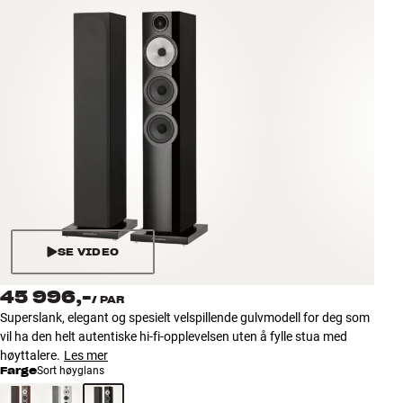
Tilbehør
INSPIRASJON
MERKER
NYHETER
TILBUD
Finn Butikk
SE VIDEO
Kundeservice
Logg inn
45 996,-
/
PAR
Kundeservice
Superslank, elegant og spesielt velspillende gulvmodell for deg som
Bygg med lyd
vil ha den helt autentiske hi-fi-opplevelsen uten å fylle stua med
høyttalere.
Les mer
Farge
Sort høyglans