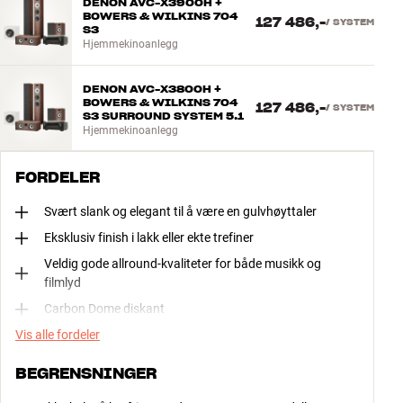
DENON AVC-X3900H +
BOWERS & WILKINS 704
127 486,-
/
SYSTEM
S3
Hjemmekinoanlegg
DENON AVC-X3800H +
BOWERS & WILKINS 704
127 486,-
/
SYSTEM
S3 SURROUND SYSTEM 5.1
Hjemmekinoanlegg
FORDELER
Svært slank og elegant til å være en gulvhøyttaler
Eksklusiv finish i lakk eller ekte trefiner
Veldig gode allround-kvaliteter for både musikk og
filmlyd
Carbon Dome diskant
Vis alle fordeler
BEGRENSNINGER