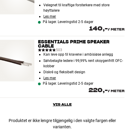
Velegnet til kraftige forsterkere med store
høyttalere
Les mer
På lager. Leveringstid 2-5 dager
140,-
/
METER
ESSENTIALS PRIME SPEAKER
CABLE
503
Kan leve opp til kravene i ambisiøse anlegg
Sølvbelagte ledere i 99,99% rent oksygenfritt OFC-
kobber
Diskré og fleksibelt design
Les mer
På lager. Leveringstid 2-5 dager
220,-
/
METER
VIS ALLE
Produktet er ikke lengre tilgjengelig i den valgte fargen eller
varianten.