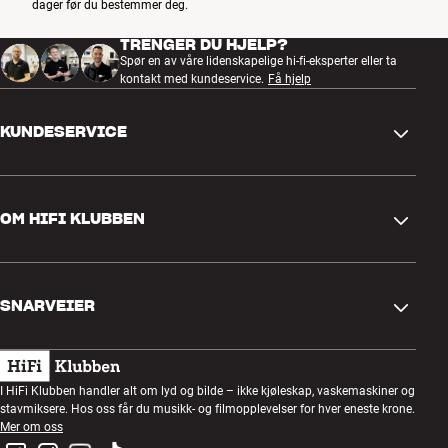
dager før du bestemmer deg.
TRENGER DU HJELP?
Spør en av våre lidenskapelige hi-fi-eksperter eller ta
kontakt med kundeservice.
Få hjelp
KUNDESERVICE
Kontakt oss
OM HIFI KLUBBEN
Spørsmål og svar
Retur og reklamasjon
Finn butikk
Angre på bestilling
SNARVEIER
Om oss
Levering
Kundeklubb
Gavekort
Handelsbetingelser
Lyttekveld
I HiFi Klubben handler alt om lyd og bilde – ikke kjøleskap, vaskemaskiner og
Bygg med lyd
stavmiksere. Hos oss får du musikk- og filmopplevelser for hver eneste krone.
Personvernpolicy
Konkurranser
Mer om oss
Montering og installasjon