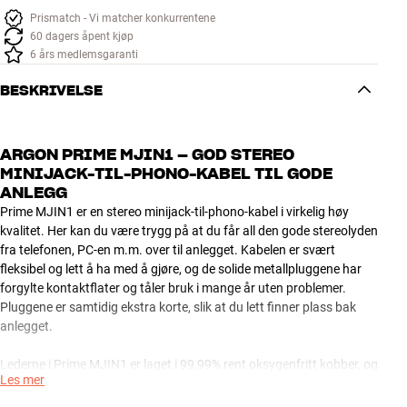
Prismatch - Vi matcher konkurrentene
60 dagers åpent kjøp
6 års medlemsgaranti
BESKRIVELSE
ARGON PRIME MJIN1 – GOD STEREO
MINIJACK-TIL-PHONO-KABEL TIL GODE
ANLEGG
Prime MJIN1 er en stereo minijack-til-phono-kabel i virkelig høy
kvalitet. Her kan du være trygg på at du får all den gode stereolyden
fra telefonen, PC-en m.m. over til anlegget. Kabelen er svært
fleksibel og lett å ha med å gjøre, og de solide metallpluggene har
forgylte kontaktflater og tåler bruk i mange år uten problemer.
Pluggene er samtidig ekstra korte, slik at du lett finner plass bak
anlegget.
Lederne i Prime MJIN1 er laget i 99,99% rent oksygenfritt kobber, og
Les mer
kabelen er skjermet for at innstrålet støy ikke skal forurense
musikkopplevelsen din. Den flotte finishen understreker at du står