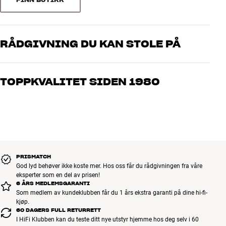
Ledermateriale : Multicore, 12/7 enkeltledere i 99,99% rent OFC-
kobber
Sorter
Skjerming : OFC-kobberveving
Kabellengde : 0,5 / 1,5 / 3 meter
RÅDGIVNING DU KAN STOLE PÅ
Type : Minijack-til-phono kabel
Aluminiumskontakter med forgylte kontaktflater
Våre medarbeidere er ekte entusiaster som kjenner produktene og
Diameter: 4 mm / 2,8 mm
brenner for god lyd – enten det gjelder musikk eller hjemmekino.
TOPPKVALITET SIDEN 1980
Fortell oss hva du drømmer om, så finner vi løsningen som passer
deg og ditt budsjett best
Alle HiFi Klubbens produkter for musikk, hjemmekino og TV er
håndplukket kvalitet som er laget for å vare i mange år. Det er bra
for både lommeboken og miljøet.
BOOK EN EKSPERT
PRISMATCH
God lyd behøver ikke koste mer. Hos oss får du rådgivningen fra våre
eksperter som en del av prisen!
6 ÅRS MEDLEMSGARANTI
Som medlem av kundeklubben får du 1 års ekstra garanti på dine hi-fi-
kjøp.
60 DAGERS FULL RETURRETT
I HiFi Klubben kan du teste ditt nye utstyr hjemme hos deg selv i 60