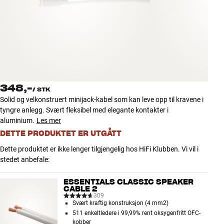
Tilbehør
INSPIRASJON
MERKER
NYHETER
348,-
/
STK
Solid og velkonstruert minijack-kabel som kan leve opp til kravene i
TILBUD
tyngre anlegg. Svært fleksibel med elegante kontakter i
aluminium.
Les mer
DETTE PRODUKTET ER UTGÅTT
Finn Butikk
Kundeservice
Dette produktet er ikke lenger tilgjengelig hos HiFi Klubben. Vi vil i
Logg inn
stedet anbefale:
Kundeservice
Bygg med lyd
ESSENTIALS CLASSIC SPEAKER
CABLE 2
309
Svært kraftig konstruksjon (4 mm2)
511 enkeltledere i 99,99% rent oksygenfritt OFC-
kobber