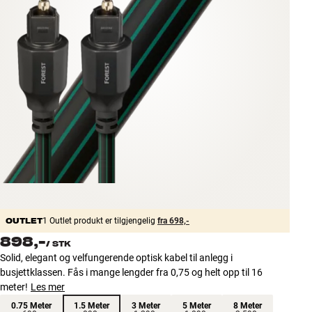
Tilbehør
INSPIRASJON
MERKER
NYHETER
TILBUD
Finn Butikk
Kundeservice
Logg inn
OUTLET
1 Outlet produkt er tilgjengelig
fra 698,-
Kundeservice
898,-
/
STK
Bygg med lyd
Solid, elegant og velfungerende optisk kabel til anlegg i
busjettklassen. Fås i mange lengder fra 0,75 og helt opp til 16
meter!
Les mer
0.75 Meter
1.5 Meter
3 Meter
5 Meter
8 Meter