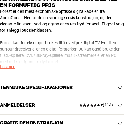
EN FORNUFTIG PRIS
Forest er den mest økonomiske optiske digitalkabelen fra
AudioQuest. Her får du en solid og seriøs konstrusjon, og den
elegante finishen i sort og grønn er en ren fryd for øyet. Et godt valg
for anlegg i budsjettklassen.
Forest kan for eksempel brukes til å overføre digital TV-lyd til en
surroundreceiver eller en digital forsterker. Du kan også bruke den
til CD-spillere, DVD/Blu-ray-spillere, musikkstreamere eller en PC
med optisk utgang fra lydkortet.
Les mer
I motsetning til digitale koaksialkabler som sender elektriske
impulser, så overfører en optisk kabel signalet ved hjelp av LED-
lysglimt. Fordelen med dette er at signalet ikke blir forstyrret av støy
TEKNISKE SPESIFIKASJONER
utenfra, og det kan ikke oppstå jordsløyfer slik det kan med
koaksialkabler.
ANMELDELSER
(
114
)
4.7
TILKOBLINGER
AudioQuest Forest optisk digitalkabel er tilgjengelig i mange lengder
Støpsel
Toslink
fra 0,75 til 16 meter.
GRATIS DEMONSTRASJON
4.7
AudioQuest optiske digitalkabler – fire kabelserier til fire behov
PRODUKTDATA