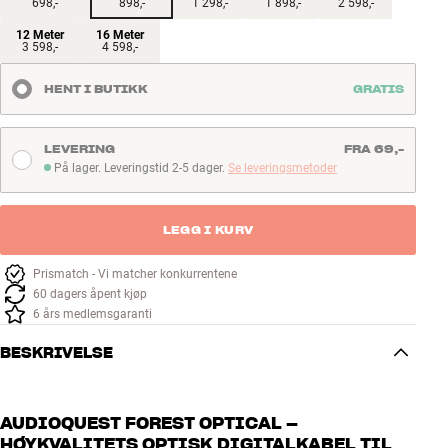
698,-
898,-
1 298,-
1 898,-
2 598,-
12 Meter
16 Meter
3 598,-
4 598,-
HENT I BUTIKK
GRATIS
LEVERING
FRA 69,-
På lager. Leveringstid 2-5 dager.
Se leveringsmetoder
På lager. Leveringstid 2-5 dager
LEGG I KURV
Prismatch - Vi matcher konkurrentene
60 dagers åpent kjøp
6 års medlemsgaranti
BESKRIVELSE
AUDIOQUEST FOREST OPTICAL –
HØYKVALITETS OPTISK DIGITALKABEL TIL