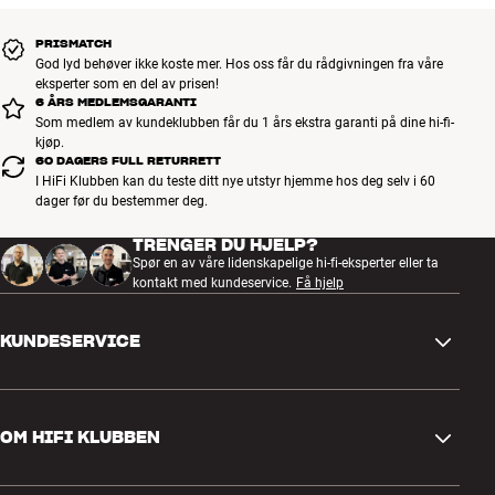
PRISMATCH
God lyd behøver ikke koste mer. Hos oss får du rådgivningen fra våre
eksperter som en del av prisen!
6 ÅRS MEDLEMSGARANTI
Som medlem av kundeklubben får du 1 års ekstra garanti på dine hi-fi-
kjøp.
60 DAGERS FULL RETURRETT
I HiFi Klubben kan du teste ditt nye utstyr hjemme hos deg selv i 60
dager før du bestemmer deg.
TRENGER DU HJELP?
Spør en av våre lidenskapelige hi-fi-eksperter eller ta
kontakt med kundeservice.
Få hjelp
KUNDESERVICE
Kontakt oss
OM HIFI KLUBBEN
Spørsmål og svar
Retur og reklamasjon