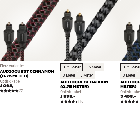
Flere varianter
0.75 Meter
1.5 Meter
0.75 Mete
AUDIOQUEST CINNAMON
3 Meter
5 Meter
3 Meter
(0.75 METER)
Optisk kabel
AUDIOQUEST CARBON
AUDIOQU
1 098,-
(0.75 METER)
METER)
22
Optisk kabel
Optisk kabe
1 898,-
3 498,-
16