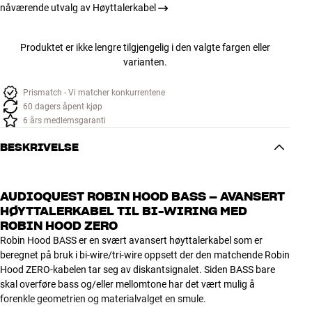
nåværende utvalg av Høyttalerkabel
Produktet er ikke lengre tilgjengelig i den valgte fargen eller
varianten.
Prismatch - Vi matcher konkurrentene
60 dagers åpent kjøp
6 års medlemsgaranti
BESKRIVELSE
AUDIOQUEST ROBIN HOOD BASS – AVANSERT
HØYTTALERKABEL TIL BI-WIRING MED
ROBIN HOOD ZERO
Robin Hood BASS er en svært avansert høyttalerkabel som er
beregnet på bruk i bi-wire/tri-wire oppsett der den matchende Robin
Hood ZERO-kabelen tar seg av diskantsignalet. Siden BASS bare
skal overføre bass og/eller mellomtone har det vært mulig å
forenkle geometrien og materialvalget en smule.