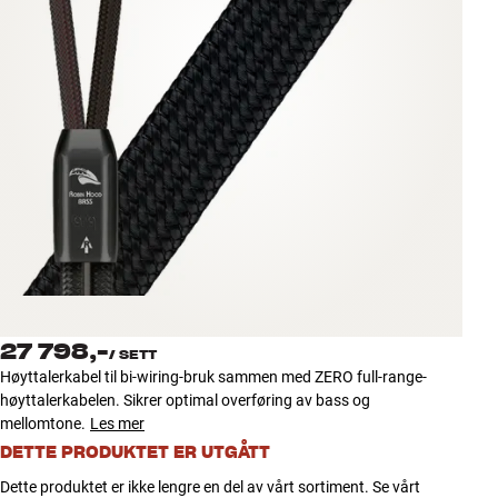
Tilbehør
INSPIRASJON
MERKER
NYHETER
TILBUD
Finn Butikk
Kundeservice
27 798,-
Logg inn
/
SETT
Kundeservice
Høyttalerkabel til bi-wiring-bruk sammen med ZERO full-range-
Bygg med lyd
høyttalerkabelen. Sikrer optimal overføring av bass og
mellomtone.
Les mer
DETTE PRODUKTET ER UTGÅTT
Dette produktet er ikke lengre en del av vårt sortiment. Se vårt