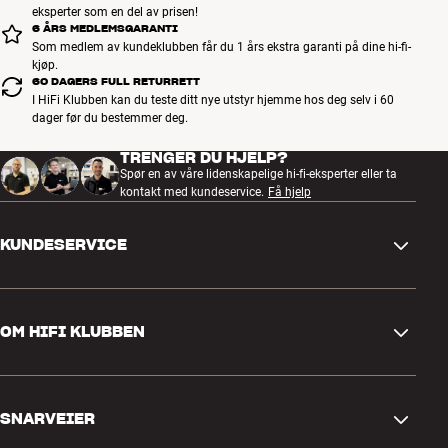
eksperter som en del av prisen!
6 ÅRS MEDLEMSGARANTI
Som medlem av kundeklubben får du 1 års ekstra garanti på dine hi-fi-
kjøp.
60 DAGERS FULL RETURRETT
I HiFi Klubben kan du teste ditt nye utstyr hjemme hos deg selv i 60
dager før du bestemmer deg.
TRENGER DU HJELP?
Spør en av våre lidenskapelige hi-fi-eksperter eller ta
kontakt med kundeservice.
Få hjelp
KUNDESERVICE
Kontakt oss
OM HIFI KLUBBEN
Spørsmål og svar
Retur og reklamasjon
Finn butikk
Angre på bestilling
SNARVEIER
Om oss