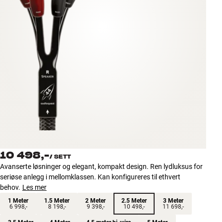
Tilbehør
INSPIRASJON
MERKER
NYHETER
TILBUD
Finn Butikk
Kundeservice
10 498,-
Logg inn
/
SETT
Kundeservice
Avanserte løsninger og elegant, kompakt design. Ren lydluksus for
Bygg med lyd
seriøse anlegg i mellomklassen. Kan konfigureres til ethvert
behov.
Les mer
1 Meter
1.5 Meter
2 Meter
2.5 Meter
3 Meter
6 998,-
8 198,-
9 398,-
10 498,-
11 698,-