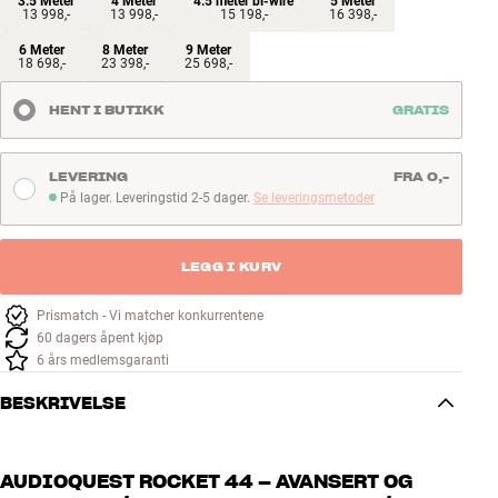
3.5 Meter
4 Meter
4.5 meter bi-wire
5 Meter
13 998,-
13 998,-
15 198,-
16 398,-
6 Meter
8 Meter
9 Meter
18 698,-
23 398,-
25 698,-
HENT I BUTIKK
GRATIS
LEVERING
FRA 0,-
På lager. Leveringstid 2-5 dager.
Se leveringsmetoder
På lager. Leveringstid 2-5 dager
LEGG I KURV
Prismatch - Vi matcher konkurrentene
60 dagers åpent kjøp
6 års medlemsgaranti
BESKRIVELSE
AUDIOQUEST ROCKET 44 – AVANSERT OG