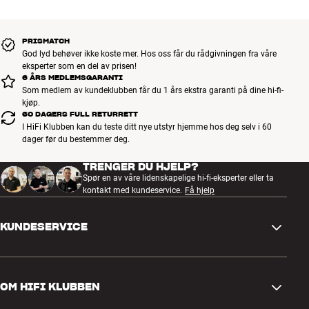
OBS: Hi-Fi Klubben kan levere hele sortimentet fra AudioQuest.
Kontakt din nærmeste butikk hvis du er interessert i et spesielt
produkt som ikke er vist på våre nettsider. Vi kan skaffe det for deg.
PRISMATCH
Mer fra AudioQuest
God lyd behøver ikke koste mer. Hos oss får du rådgivningen fra våre
eksperter som en del av prisen!
6 ÅRS MEDLEMSGARANTI
Som medlem av kundeklubben får du 1 års ekstra garanti på dine hi-fi-
kjøp.
60 DAGERS FULL RETURRETT
I HiFi Klubben kan du teste ditt nye utstyr hjemme hos deg selv i 60
dager før du bestemmer deg.
TRENGER DU HJELP?
Spør en av våre lidenskapelige hi-fi-eksperter eller ta
kontakt med kundeservice.
Få hjelp
KUNDESERVICE
Kontakt oss
OM HIFI KLUBBEN
Spørsmål og svar