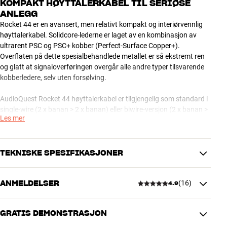
KOMPAKT HØYTTALERKABEL TIL SERIØSE
ANLEGG
Rocket 44 er en avansert, men relativt kompakt og interiørvennlig
høyttalerkabel. Solidcore-lederne er laget av en kombinasjon av
ultrarent PSC og PSC+ kobber (Perfect-Surface Copper+).
Overflaten på dette spesialbehandlede metallet er så ekstremt ren
og glatt at signaloverføringen overgår alle andre typer tilsvarende
kobberledere, selv uten forsølving.
AudioQuest Rocket 44 høyttalerkabel er tilgjengelig som standard i
single-wire (2 x banan > 2 x banan) eller biwire-versjon (2 x banan >
Les mer
4 x banan). Andre konfigurasjoner og lengder kan skaffes på
forespørsel.
OBS: HiFi Klubben kan levere store deler av sortimentet fra
TEKNISKE SPESIFIKASJONER
AudioQuest. Kontakt din butikk hvis du er interessert i et
spesialprodukt som du ikke finner på vår hjemmeside.
ANMELDELSER
(
16
)
4.9
AudioQuest Rocket Series høyttalerkabler – avansert teknologi til
PRODUKTDATA
ambisiøse anlegg
Kabel lengde (m)
2,5
Flat Rock er en god og avansert serie av AudioQuest-
GRATIS DEMONSTRASJON
høyttalerkabler, og den kan få frem alle kvaliteter i et par høyttalere,
4.9
selv i ambisiøse, audiofile systemer. Designet er usedvanlig
DIMENSJONER OG DESIGN