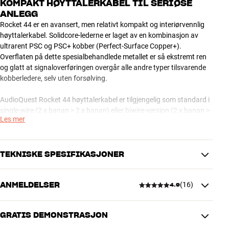
KOMPAKT HØYTTALERKABEL TIL SERIØSE
ANLEGG
Rocket 44 er en avansert, men relativt kompakt og interiørvennlig
høyttalerkabel. Solidcore-lederne er laget av en kombinasjon av
ultrarent PSC og PSC+ kobber (Perfect-Surface Copper+).
Overflaten på dette spesialbehandlede metallet er så ekstremt ren
og glatt at signaloverføringen overgår alle andre typer tilsvarende
kobberledere, selv uten forsølving.
AudioQuest Rocket 44 høyttalerkabel er tilgjengelig som standard i
single-wire (2 x banan > 2 x banan) eller biwire-versjon (2 x banan >
Les mer
4 x banan). Andre konfigurasjoner og lengder kan skaffes på
forespørsel.
OBS: HiFi Klubben kan levere store deler av sortimentet fra
TEKNISKE SPESIFIKASJONER
AudioQuest. Kontakt din butikk hvis du er interessert i et
spesialprodukt som du ikke finner på vår hjemmeside.
ANMELDELSER
(
16
)
4.9
AudioQuest Rocket Series høyttalerkabler – avansert teknologi til
PRODUKTDATA
ambisiøse anlegg
Kabel lengde (m)
4,5
Flat Rock er en god og avansert serie av AudioQuest-
GRATIS DEMONSTRASJON
høyttalerkabler, og den kan få frem alle kvaliteter i et par høyttalere,
4.9
selv i ambisiøse, audiofile systemer. Designet er usedvanlig
DIMENSJONER OG DESIGN