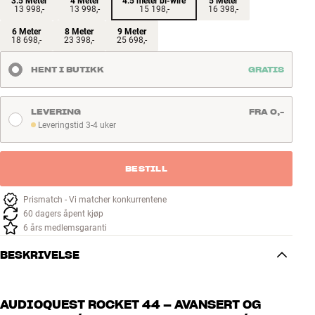
3.5 Meter
4 Meter
4.5 meter bi-wire
5 Meter
13 998,-
13 998,-
15 198,-
16 398,-
6 Meter
8 Meter
9 Meter
18 698,-
23 398,-
25 698,-
HENT I BUTIKK
GRATIS
LEVERING
FRA 0,-
Leveringstid 3-4 uker
Leveringstid 3-4 uker
BESTILL
Prismatch - Vi matcher konkurrentene
60 dagers åpent kjøp
6 års medlemsgaranti
BESKRIVELSE
AUDIOQUEST ROCKET 44 – AVANSERT OG