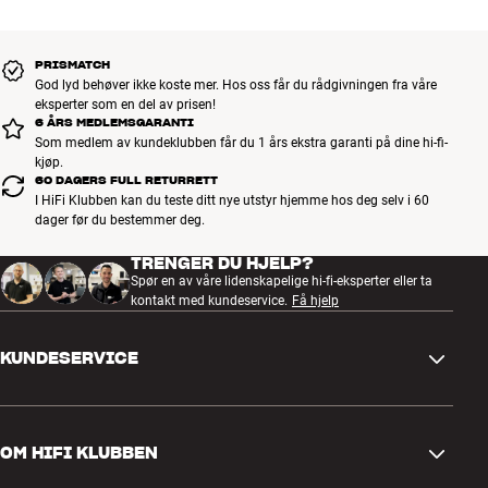
OBS: Hi-Fi Klubben kan levere hele sortimentet fra AudioQuest.
Kontakt din nærmeste butikk hvis du er interessert i et spesielt
produkt som ikke er vist på våre nettsider. Vi kan skaffe det for deg.
PRISMATCH
Mer fra AudioQuest
God lyd behøver ikke koste mer. Hos oss får du rådgivningen fra våre
eksperter som en del av prisen!
6 ÅRS MEDLEMSGARANTI
Som medlem av kundeklubben får du 1 års ekstra garanti på dine hi-fi-
kjøp.
60 DAGERS FULL RETURRETT
I HiFi Klubben kan du teste ditt nye utstyr hjemme hos deg selv i 60
dager før du bestemmer deg.
TRENGER DU HJELP?
Spør en av våre lidenskapelige hi-fi-eksperter eller ta
kontakt med kundeservice.
Få hjelp
KUNDESERVICE
Kontakt oss
OM HIFI KLUBBEN
Spørsmål og svar