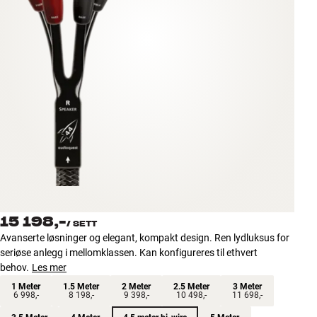
Tilbehør
INSPIRASJON
MERKER
NYHETER
TILBUD
Finn Butikk
Kundeservice
15 198,-
Logg inn
/
SETT
Kundeservice
Avanserte løsninger og elegant, kompakt design. Ren lydluksus for
Bygg med lyd
seriøse anlegg i mellomklassen. Kan konfigureres til ethvert
behov.
Les mer
1 Meter
1.5 Meter
2 Meter
2.5 Meter
3 Meter
6 998,-
8 198,-
9 398,-
10 498,-
11 698,-