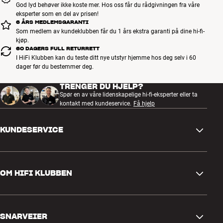
sett er en god investering, og til normal bruk anbefaler vi denne
God lyd behøver ikke koste mer. Hos oss får du rådgivningen fra våre
løsningen både av design- og lydmessige grunner.
eksperter som en del av prisen!
6 ÅRS MEDLEMSGARANTI
Som medlem av kundeklubben får du 1 års ekstra garanti på dine hi-fi-
OBS: Hi-Fi Klubben kan levere hele sortimentet fra AudioQuest.
kjøp.
Kontakt din nærmeste butikk hvis du er interessert i et spesielt
60 DAGERS FULL RETURRETT
produkt som ikke er vist på våre nettsider. Vi kan skaffe det for deg.
I HiFi Klubben kan du teste ditt nye utstyr hjemme hos deg selv i 60
Mer fra AudioQuest
dager før du bestemmer deg.
TRENGER DU HJELP?
Spør en av våre lidenskapelige hi-fi-eksperter eller ta
kontakt med kundeservice.
Få hjelp
KUNDESERVICE
Kontakt oss
OM HIFI KLUBBEN
Spørsmål og svar
Retur og reklamasjon
Finn butikk
Angre på bestilling
SNARVEIER
Om oss