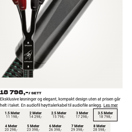
Tilbehør
INSPIRASJON
MERKER
NYHETER
TILBUD
Finn Butikk
Kundeservice
18 798,-
Logg inn
/
SETT
Kundeservice
Eksklusive løsninger og elegant, kompakt design uten at prisen går
Bygg med lyd
helt i taket. En audiofil høyttalerkabel til audiofile anlegg.
Les mer
1.5 Meter
2 Meter
2.5 Meter
3 Meter
3.5 Meter
11 198,-
14 298,-
15 798,-
17 298,-
18 798,-
4 Meter
5 Meter
6 Meter
7 Meter
8 Meter
20 298,-
23 398,-
26 398,-
29 398,-
28 598,-