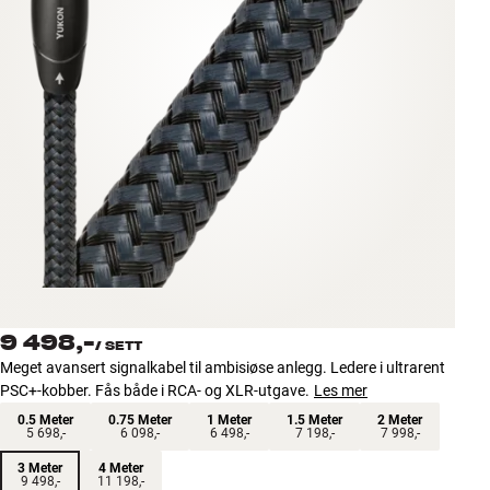
Tilbehør
INSPIRASJON
MERKER
NYHETER
TILBUD
Finn Butikk
Kundeservice
9 498,-
Logg inn
/
SETT
Kundeservice
Meget avansert signalkabel til ambisiøse anlegg. Ledere i ultrarent
Bygg med lyd
PSC+-kobber. Fås både i RCA- og XLR-utgave.
Les mer
0.5 Meter
0.75 Meter
1 Meter
1.5 Meter
2 Meter
5 698,-
6 098,-
6 498,-
7 198,-
7 998,-
3 Meter
4 Meter
9 498,-
11 198,-