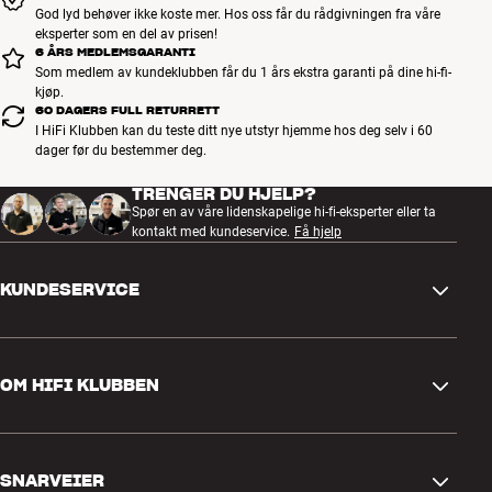
God lyd behøver ikke koste mer. Hos oss får du rådgivningen fra våre
OBS: Hi-Fi Klubben kan levere hele sortimentet fra AudioQuest.
eksperter som en del av prisen!
Kontakt din nærmeste butikk hvis du er interessert i et spesielt
6 ÅRS MEDLEMSGARANTI
produkt som ikke er vist på våre nettsider. Vi kan skaffe det for deg.
Som medlem av kundeklubben får du 1 års ekstra garanti på dine hi-fi-
kjøp.
60 DAGERS FULL RETURRETT
Mer fra AudioQuest
I HiFi Klubben kan du teste ditt nye utstyr hjemme hos deg selv i 60
dager før du bestemmer deg.
TRENGER DU HJELP?
Spør en av våre lidenskapelige hi-fi-eksperter eller ta
kontakt med kundeservice.
Få hjelp
KUNDESERVICE
Kontakt oss
OM HIFI KLUBBEN
Spørsmål og svar
Retur og reklamasjon
Finn butikk
Angre på bestilling
SNARVEIER