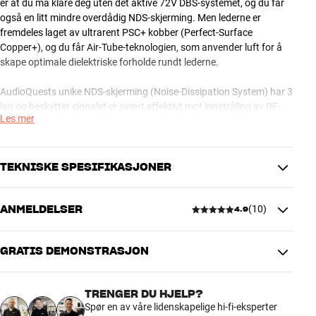
er at du må klare deg uten det aktive 72V DBS-systemet, og du får
også en litt mindre overdådig NDS-skjerming. Men lederne er
fremdeles laget av ultrarent PSC+ kobber (Perfect-Surface
Copper+), og du får Air-Tube-teknologien, som anvender luft for å
skape optimale dielektriske forholde rundt lederne.
AudioQuests unike NDS-skjerming (Noise-Dissipation System) har 3
lag og beskytter signalet er svært effektivt mot innstråling av RF-
Les mer
støy. Kaldsveisede plugger i ekstra rent, sølvbelagt kobber
(Hanging-Silver) er blant de utallige andre imponerende detaljene.
Yukon kan for eksempel brukes i et høykvalitets stereosystem til å
TEKNISKE SPESIFIKASJONER
forbinde separate for- og effektforsterkere. Den vil også være et
godt valg når det gjelder overføring av signalet fra en høykvalitets
ANMELDELSER
(
10
)
4.9
DAC eller til/fra et tilsvarende RIAA-trinn.
TILKOBLINGER
Støpsel
RCA
AudioQuest Yukon signalkabel er tilgjengelig i flere lengder og i RCA-
GRATIS DEMONSTRASJON
eller XLR-versjon.
4.9
PRODUKTDATA
OBS: HiFi Klubben kan levere store deler av sortimentet fra
Noise-Dissipation System
Ja
TRENGER DU HJELP?
AudioQuest. Kontakt din butikk hvis du er interessert i et
10 anmeldelser
Kabel lengde (m)
3
Spør en av våre lidenskapelige hi-fi-eksperter
spesialprodukt som du ikke finner på vår hjemmeside.