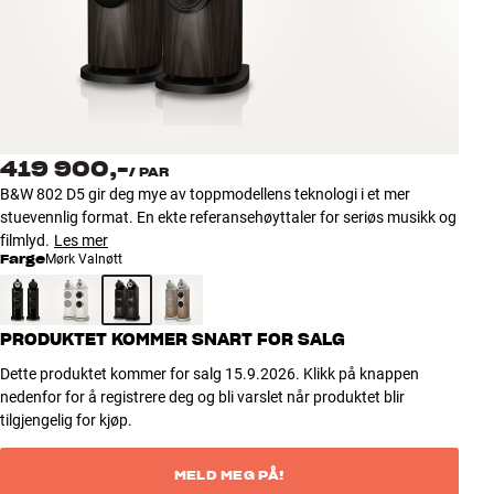
Tilbehør
INSPIRASJON
MERKER
419 900,-
/
PAR
NYHETER
B&W 802 D5 gir deg mye av toppmodellens teknologi i et mer
stuevennlig format. En ekte referansehøyttaler for seriøs musikk og
TILBUD
filmlyd.
Les mer
Farge
Mørk Valnøtt
Finn Butikk
Kundeservice
PRODUKTET KOMMER SNART FOR SALG
Logg inn
Kundeservice
Dette produktet kommer for salg 15.9.2026. Klikk på knappen
Bygg med lyd
nedenfor for å registrere deg og bli varslet når produktet blir
tilgjengelig for kjøp.
MELD MEG PÅ!