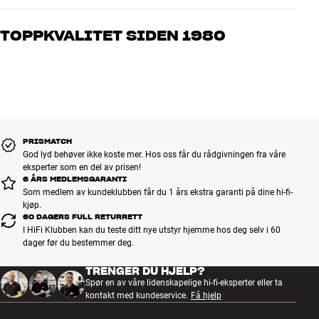
Våre medarbeidere er ekte entusiaster som kjenner produktene og
brenner for god lyd – enten det gjelder musikk eller hjemmekino.
TOPPKVALITET SIDEN 1980
Fortell oss hva du drømmer om, så finner vi løsningen som passer
deg og ditt budsjett best
Alle HiFi Klubbens produkter for musikk, hjemmekino og TV er
håndplukket kvalitet som er laget for å vare i mange år. Det er bra
for både lommeboken og miljøet.
BOOK EN EKSPERT
PRISMATCH
God lyd behøver ikke koste mer. Hos oss får du rådgivningen fra våre
eksperter som en del av prisen!
6 ÅRS MEDLEMSGARANTI
Som medlem av kundeklubben får du 1 års ekstra garanti på dine hi-fi-
kjøp.
60 DAGERS FULL RETURRETT
I HiFi Klubben kan du teste ditt nye utstyr hjemme hos deg selv i 60
dager før du bestemmer deg.
TRENGER DU HJELP?
Spør en av våre lidenskapelige hi-fi-eksperter eller ta
kontakt med kundeservice.
Få hjelp