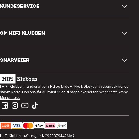
KUNDESERVICE
Kontakt oss
OM HIFI KLUBBEN
Spørsmål og svar
Retur og reklamasjon
Finn butikk
Angre på bestilling
SNARVEIER
Om oss
Levering
Kundeklubb
Gavekort
Handelsbetingelser
Lyttekveld
I HiFi Klubben handler alt om lyd og bilde – ikke kjøleskap, vaskemaskiner og
Bygg med lyd
stavmiksere. Hos oss får du musikk- og filmopplevelser for hver eneste krone.
Personvernpolicy
Konkurranser
Mer om oss
Montering og installasjon
Jobb i HiFi Klubben
Lei en SOUNDBOKS
Retur av el-avfall
Hi-Fi Klubben AS - org.nr NO928379442MVA
Produktanmeldelser