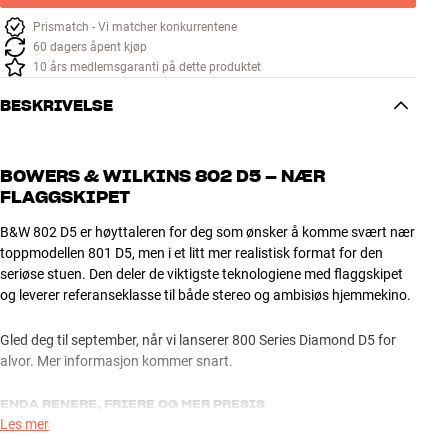
Prismatch - Vi matcher konkurrentene
60 dagers åpent kjøp
10 års medlemsgaranti på dette produktet
BESKRIVELSE
BOWERS & WILKINS 802 D5 – NÆR
FLAGGSKIPET
B&W 802 D5 er høyttaleren for deg som ønsker å komme svært nær
toppmodellen 801 D5, men i et litt mer realistisk format for den
seriøse stuen. Den deler de viktigste teknologiene med flaggskipet
og leverer referanseklasse til både stereo og ambisiøs hjemmekino.
Gled deg til september, når vi lanserer 800 Series Diamond D5 for
alvor. Mer informasjon kommer snart.
ENDA RENERE, FRIERE OG MER PRESIS
Les mer
I D5-generasjonen er kabinettet foredlet med oppgradert Matrix-