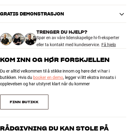
avstivning, Space Frame Bracing i aluminium og en ny toppplate i
aluminium med eksklusive lærdetaljer. Samtidig er enhetene
GRATIS DEMONSTRASJON
optimalisert for enda lavere forvrengning og en mer avslørende
gjengivelse.
TRENGER DU HJELP?
Resultatet er en gulvhøyttaler med enorm oppløsning, presist
Spør en av våre lidenskapelige hi-fi-eksperter
stereoperspektiv og en bass som både går dypt og holder full
eller ta kontakt med kundeservice.
Få hjelp
kontroll. En stor høyttaler, men også en av de mest opplagte
inngangene til den absolutte high-end-klassen.
KOM INN OG HØR FORSKJELLEN
De nye 800 Series Diamond D5 kan oppleves fra 15. september i
Du er alltid velkommen til å stikke innom og høre det vi har i
følgende HiFi Klubben-butikker:
butikken. Hvis du
booker en demo
, legger vi litt ekstra innsats i
opplevelsen og har utstyret klart når du kommer
Trondheim | Drammen | Oslo Marcus Thranes gate | Forus | Bergen
Lagunen
Mer fra Bowers & Wilkins
FINN BUTIKK
RÅDGIVNING DU KAN STOLE PÅ