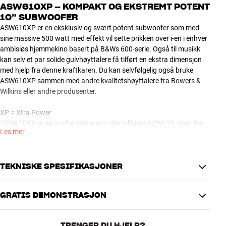
ASW610XP – KOMPAKT OG EKSTREMT POTENT
10” SUBWOOFER
ASW610XP er en eksklusiv og svært potent subwoofer som med
sine massive 500 watt med effekt vil sette prikken over i-en i enhver
ambisiøs hjemmekino basert på B&Ws 600-serie. Også til musikk
kan selv et par solide gulvhøyttalere få tilført en ekstra dimensjon
med hjelp fra denne kraftkaren. Du kan selvfølgelig også bruke
ASW610XP sammen med andre kvalitetshøyttalere fra Bowers &
Wilkins eller andre produsenter.
XP = Xtra Power
ASW610XP er en anelse større enn den billigere ASW610, men den
Les mer
er til gjengjeld laget for å kunne matche et virkelig kraftig
høyttalersystem, som for eksempel B&Ws egen gulvmodell 603.
Herav XP = Xtra Power!
TEKNISKE SPESIFIKASJONER
For å strekke ressursene til det ytterste i det kompakte kabinettet
har Bowers & Wilkins brukt et ekstremt robust 10” element som
GRATIS DEMONSTRASJON
mates av en digital ICEpower Klasse-D forsterker på hele 500 watt.
TILKOBLINGER
Med disse massive effektressursene, og et spesialbygget element
Lydinngang
Analog RCA
som tåler en trøkk, kommer du aldri til å mangle trøkk i de dypeste
TRENGER DU HJELP?