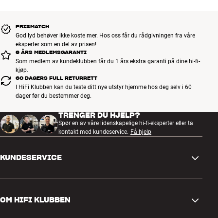
Nivåregulering : Ja
Mer fra Bowers & Wilkins
Lukket kabinett
Low-pass filter bypass
PRISMATCH
God lyd behøver ikke koste mer. Hos oss får du rådgivningen fra våre
Energiforbruk av/stand-by: 94 watt/0,8 watt
eksperter som en del av prisen!
12V trigger
6 ÅRS MEDLEMSGARANTI
Som medlem av kundeklubben får du 1 års ekstra garanti på dine hi-fi-
kjøp.
60 DAGERS FULL RETURRETT
I HiFi Klubben kan du teste ditt nye utstyr hjemme hos deg selv i 60
dager før du bestemmer deg.
TRENGER DU HJELP?
Spør en av våre lidenskapelige hi-fi-eksperter eller ta
kontakt med kundeservice.
Få hjelp
KUNDESERVICE
Kontakt oss
OM HIFI KLUBBEN
Spørsmål og svar