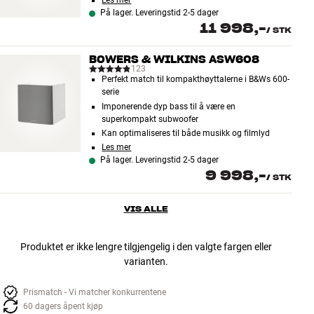
Les mer
På lager. Leveringstid 2-5 dager
11 998,-
/
STK
BOWERS & WILKINS ASW608
123
Perfekt match til kompakthøyttalerne i B&Ws 600-
serie
Imponerende dyp bass til å være en
superkompakt subwoofer
Kan optimaliseres til både musikk og filmlyd
Les mer
På lager. Leveringstid 2-5 dager
9 998,-
/
STK
VIS ALLE
Produktet er ikke lengre tilgjengelig i den valgte fargen eller
varianten.
Prismatch - Vi matcher konkurrentene
60 dagers åpent kjøp