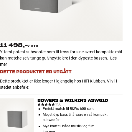
Tilbehør
INSPIRASJON
MERKER
11 498,-
/
STK
NYHETER
Ytterst potent subwoofer som til tross for sine svært kompakte mål
kan matche selv tunge gulvhøyttalere i den dypeste bassen.
Les
TILBUD
mer
DETTE PRODUKTET ER UTGÅTT
Finn Butikk
Dette produktet er ikke lenger tilgjengelig hos HiFi Klubben. Vi vil i
Kundeservice
stedet anbefale:
Logg inn
Kundeservice
BOWERS & WILKINS ASW610
Bygg med lyd
156
Perfekt match til B&Ws 600-serie
Meget dyp bass til å være en så kompakt
subwoofer
Mye kraft til både musikk og film