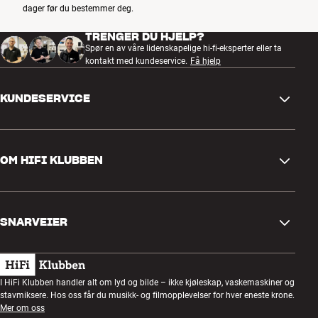
dager før du bestemmer deg.
TRENGER DU HJELP?
Spør en av våre lidenskapelige hi-fi-eksperter eller ta
kontakt med kundeservice.
Få hjelp
KUNDESERVICE
Kontakt oss
OM HIFI KLUBBEN
Spørsmål og svar
Retur og reklamasjon
Finn butikk
Angre på bestilling
SNARVEIER
Om oss
Levering
Kundeklubb
Gavekort
Handelsbetingelser
Lyttekveld
I HiFi Klubben handler alt om lyd og bilde – ikke kjøleskap, vaskemaskiner og
Bygg med lyd
stavmiksere. Hos oss får du musikk- og filmopplevelser for hver eneste krone.
Personvernpolicy
Konkurranser
Mer om oss
Montering og installasjon