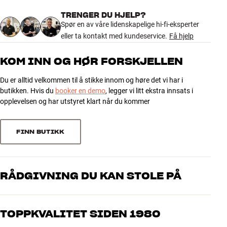
TRENGER DU HJELP?
DIMENSJONER OG DESIGN
Spør en av våre lidenskapelige hi-fi-eksperter
Farge
Sort
eller ta kontakt med kundeservice.
Få hjelp
Vekt produkt (kg)
4,5
Vekt emballasje (kg)
5,5
KOM INN OG HØR FORSKJELLEN
55 x 21,5 x 59 cm (bredde x
Mål (emballasje)
høyde x dybde)
Du er alltid velkommen til å stikke innom og høre det vi har i
butikken. Hvis du
booker en demo
, legger vi litt ekstra innsats i
opplevelsen og har utstyret klart når du kommer
GENERELLE EGENSKAPER
Backbox til B&W CWM6xx in-wall-høyttalere Passer til: CWM663,
CWM664, CWM652 Brandstandard: ASTM E-119 Floor/Ceiling,
FINN BUTIKK
NFPA 251 (Small Scale Test, 1 hour fire rating)
RÅDGIVNING DU KAN STOLE PÅ
Våre medarbeidere er ekte entusiaster som kjenner produktene og
brenner for god lyd – enten det gjelder musikk eller hjemmekino.
TOPPKVALITET SIDEN 1980
Fortell oss hva du drømmer om, så finner vi løsningen som passer
deg og ditt budsjett best