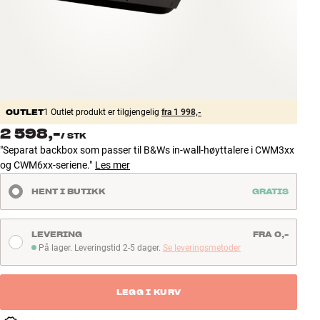
Tilbehør
INSPIRASJON
MERKER
OUTLET
1 Outlet produkt er tilgjengelig
fra 1 998,-
NYHETER
2 598,-
/
STK
"Separat backbox som passer til B&Ws in-wall-høyttalere i CWM3xx
TILBUD
og CWM6xx-seriene."
Les mer
HENT I BUTIKK
GRATIS
Finn Butikk
Kundeservice
Logg inn
LEVERING
FRA 0,-
Kundeservice
På lager. Leveringstid 2-5 dager.
Se leveringsmetoder
Bygg med lyd
På lager. Leveringstid 2-5 dager
LEGG I KURV