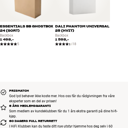
ESSENTIALS BB GHOSTBOX
DALI PHANTOM UNIVERSAL
24 (SORT)
25 (HVIT)
Backbox
Backbox
1 498,-
1 598,-
5
18
PRISMATCH
God lyd behøver ikke koste mer. Hos oss får du rådgivningen fra våre
eksperter som en del av prisen!
6 ÅRS MEDLEMSGARANTI
Som medlem av kundeklubben får du 1 års ekstra garanti på dine hi-fi-
kjøp.
60 DAGERS FULL RETURRETT
I HiFi Klubben kan du teste ditt nye utstyr hjemme hos deg selv i 60