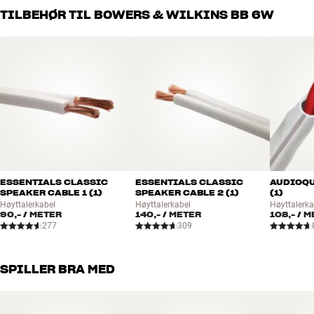
Alle HiFi Klubbens produkter for musikk, hjemmekino og TV er
TILBEHØR TIL BOWERS & WILKINS BB 6W
håndplukket kvalitet som er laget for å vare i mange år. Det er bra
for både lommeboken og miljøet.
BOOK EN EKSPERT
ESSENTIALS CLASSIC
ESSENTIALS CLASSIC
AUDIOQU
SPEAKER CABLE 1 (1)
SPEAKER CABLE 2 (1)
(1)
Høyttalerkabel
Høyttalerkabel
Høyttalerka
90,-
/ METER
140,-
/ METER
108,-
/ M
277
309
SPILLER BRA MED