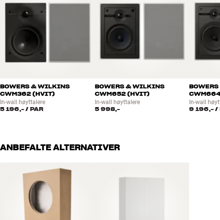
BOWERS & WILKINS
BOWERS & WILKINS
BOWERS 
CWM362 (HVIT)
CWM652 (HVIT)
CWM664 
In-wall høyttalere
In-wall høyttalere
In-wall høyt
5 196,-
/ PAR
5 998,-
9 196,-
/
ANBEFALTE ALTERNATIVER