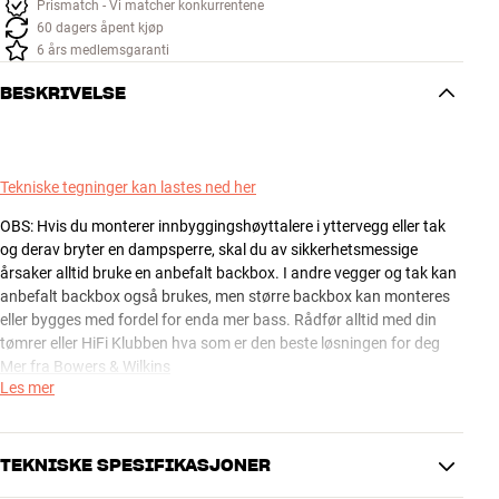
Prismatch - Vi matcher konkurrentene
60 dagers åpent kjøp
6 års medlemsgaranti
BESKRIVELSE
Tekniske tegninger kan lastes ned her
OBS: Hvis du monterer innbyggingshøyttalere i yttervegg eller tak
og derav bryter en dampsperre, skal du av sikkerhetsmessige
årsaker alltid bruke en anbefalt backbox. I andre vegger og tak kan
anbefalt backbox også brukes, men større backbox kan monteres
eller bygges med fordel for enda mer bass. Rådfør alltid med din
tømrer eller HiFi Klubben hva som er den beste løsningen for deg
Mer fra Bowers & Wilkins
Les mer
TEKNISKE SPESIFIKASJONER