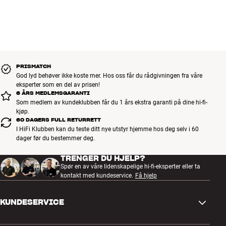
PRISMATCH
God lyd behøver ikke koste mer. Hos oss får du rådgivningen fra våre
eksperter som en del av prisen!
6 ÅRS MEDLEMSGARANTI
Som medlem av kundeklubben får du 1 års ekstra garanti på dine hi-fi-
kjøp.
60 DAGERS FULL RETURRETT
I HiFi Klubben kan du teste ditt nye utstyr hjemme hos deg selv i 60
dager før du bestemmer deg.
TRENGER DU HJELP?
Spør en av våre lidenskapelige hi-fi-eksperter eller ta
kontakt med kundeservice.
Få hjelp
KUNDESERVICE