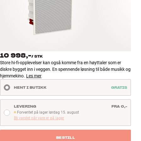
Tilbehør
INSPIRASJON
MERKER
NYHETER
10 998,-
/
STK
Store hi-fi-opplevelser kan også komme fra en høyttaler som er
TILBUD
diskre bygget inn i veggen. En spennende løsning til både musikk og
hjemmekino.
Les mer
Finn Butikk
HENT I BUTIKK
GRATIS
Kundeservice
Logg inn
Kundeservice
LEVERING
FRA 0,-
Bygg med lyd
Forventet på lager lørdag 15. august
Forventet på lager lørdag 15. august
Bli varslet når vare er på lager
BESTILL