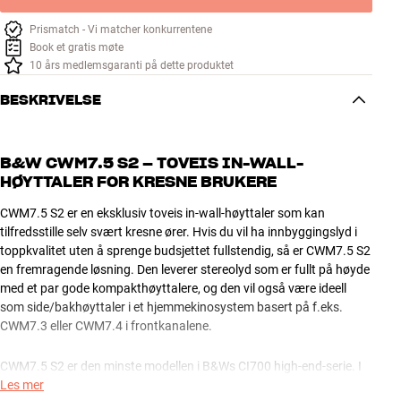
Prismatch - Vi matcher konkurrentene
Book et gratis møte
10 års medlemsgaranti på dette produktet
BESKRIVELSE
B&W CWM7.5 S2 – TOVEIS IN-WALL-
HØYTTALER FOR KRESNE BRUKERE
CWM7.5 S2 er en eksklusiv toveis in-wall-høyttaler som kan
tilfredsstille selv svært kresne ører. Hvis du vil ha innbyggingslyd i
toppkvalitet uten å sprenge budsjettet fullstendig, så er CWM7.5 S2
en fremragende løsning. Den leverer stereolyd som er fullt på høyde
med et par gode kompakthøyttalere, og den vil også være ideell
som side/bakhøyttaler i et hjemmekinosystem basert på f.eks.
CWM7.3 eller CWM7.4 i frontkanalene.
CWM7.5 S2 er den minste modellen i B&Ws CI700 high-end-serie. I
forhold til den billigere CI600-serien har 700-modellene enda bedre
Les mer