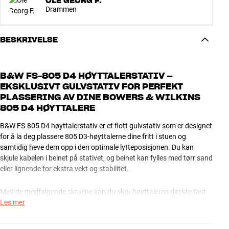
OLE GEORG F.
Drammen
BESKRIVELSE
B&W FS-805 D4 HØYTTALERSTATIV –
EKSKLUSIVT GULVSTATIV FOR PERFEKT
PLASSERING AV DINE BOWERS & WILKINS
805 D4 HØYTTALERE
B&W FS-805 D4 høyttalerstativ er et flott gulvstativ som er designet
for å la deg plassere 805 D3-høyttalerne dine fritt i stuen og
samtidig heve dem opp i den optimale lytteposisjonen. Du kan
skjule kabelen i beinet på stativet, og beinet kan fylles med tørr sand
eller lignende for ekstra vekt og stabilitet.
Med de medfølgende skruene kan du skru høyttaleren direkte fast
til stativet for å dempe uønskede resonanser og sikre en fullstendig
Les mer
stabil montering av de dyrebare høyttalerne dine. Alt i alt, en løsning
som er på et betydelig høyere nivå enn du kan oppnå med et