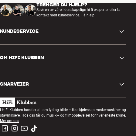
TRENGER DU HJELP?
Spør en av våre lidenskapelige hi-fi-eksperter eller ta
kontakt med kundeservice.
Få hjelp
KUNDESERVICE
Kontakt oss
OM HIFI KLUBBEN
Spørsmål og svar
Retur og reklamasjon
Finn butikk
Angre på bestilling
SNARVEIER
Om oss
Levering
Kundeklubb
Gavekort
Handelsbetingelser
Lyttekveld
I HiFi Klubben handler alt om lyd og bilde – ikke kjøleskap, vaskemaskiner og
Bygg med lyd
stavmiksere. Hos oss får du musikk- og filmopplevelser for hver eneste krone.
Personvernpolicy
Konkurranser
Mer om oss
Montering og installasjon
Jobb i HiFi Klubben