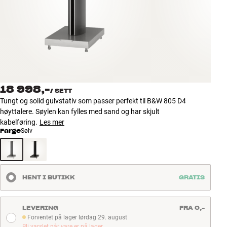
Tilbehør
INSPIRASJON
MERKER
NYHETER
18 998,-
/
SETT
Tungt og solid gulvstativ som passer perfekt til B&W 805 D4
TILBUD
høyttalere. Søylen kan fylles med sand og har skjult
kabelføring.
Les mer
Farge
Sølv
Finn Butikk
Kundeservice
Logg inn
Kundeservice
HENT I BUTIKK
GRATIS
Bygg med lyd
LEVERING
FRA 0,-
Forventet på lager lørdag 29. august
Forventet på lager lørdag 29. august
Bli varslet når vare er på lager