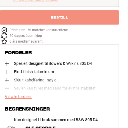
BESTILL
Prismatch - Vi matcher konkurrentene
60 dagers åpent kjøp
6 års medlemsgaranti
FORDELER
Spesielt designet til Bowers & Wilkins 805 D4
Flott finish i aluminium
Skjult kabelføring i søyle
Søylen kan fylles med sand for ekstra stabilitet
Vis alle fordeler
BEGRENSNINGER
Kun designet til bruk sammen med B&W 805 D4