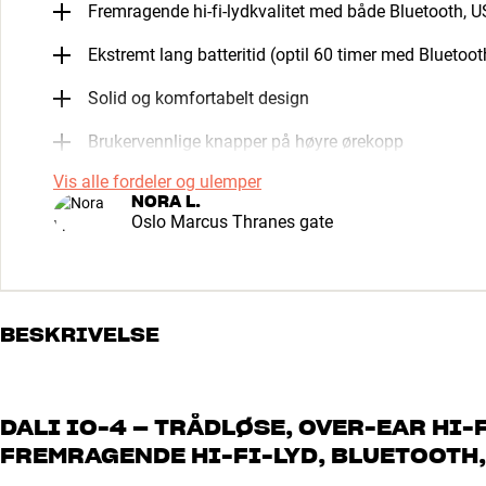
Fremragende hi-fi-lydkvalitet med både Bluetooth, 
Ekstremt lang batteritid (optil 60 timer med Bluetoot
Solid og komfortabelt design
Brukervennlige knapper på høyre ørekopp
Vis alle fordeler og ulemper
NORA L.
Oslo Marcus Thranes gate
BESKRIVELSE
DALI IO-4 – TRÅDLØSE, OVER-EAR HI
FREMRAGENDE HI-FI-LYD, BLUETOOTH