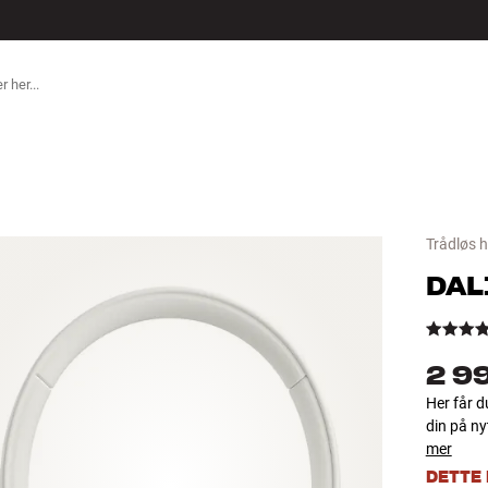
ILBEHØR
Trådløs 
DAL
2 9
Her får du
din på ny
mer
DETTE