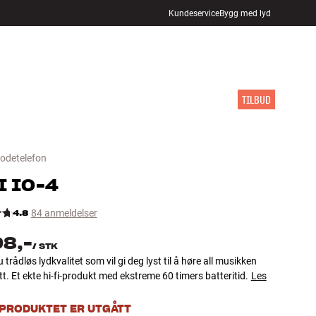
Kundeservice
Bygg med lyd
FINN BUTIKK
LOGG INN
HANDLEKURV
INSPIRASJON
MERKER
NYHETER
TILBUD
hodetelefon
I
IO-4
4.8
84 anmeldelser
98,-
/
STK
 trådløs lydkvalitet som vil gi deg lyst til å høre all musikken
tt. Et ekte hi-fi-produkt med ekstreme 60 timers batteritid.
Les
 PRODUKTET ER UTGÅTT