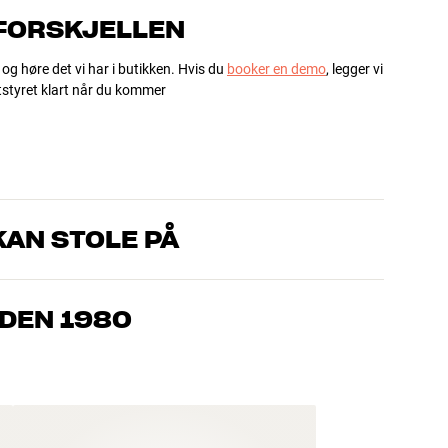
 FORSKJELLEN
 og høre det vi har i butikken. Hvis du
booker en demo
, legger vi
utstyret klart når du kommer
AN STOLE PÅ
om kjenner produktene og brenner for god lyd – enten det
l oss hva du drømmer om, så finner vi løsningen som passer deg
IDEN 1980
, hjemmekino og TV er håndplukket kvalitet som er laget for å
mmeboken og miljøet.