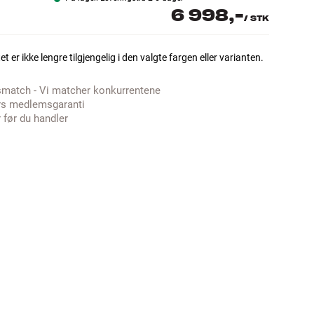
6 998,-
/
STK
t er ikke lengre tilgjengelig i den valgte fargen eller varianten.
smatch - Vi matcher konkurrentene
rs medlemsgaranti
 før du handler