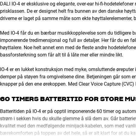
DALI IO-4 er eksklusive og elegante, over-ear hi-fi-hodetelefoner
prisklassen. De er designet helt fra bunnen av den danske høyttal
driverne er laget på samme måte som ekte høyttalerelementer, b
Med IO-4 får du en bærbar musikkopplevelse som du tidligere 
imponerende tredimensjonal og full av detaljer. Her får du en føl
høyttalere. Noe helt annet enn med de fleste andre hodetelefoner, 
bassforsterkning som får alt til å låte mer eller mindre likt.
IO-4 er en lukket konstruksjon med myke, omsluttende øreputer
demper på støyen fra omgivelsene dine. Betjeningen går som en 
knapper på den ene ørekoppen. Med Clear Voice Capture (CVC) k
60 TIMERS BATTERITID FOR STORE M
Batteritiden på IO-4 er på opptil imponerende 60 timer og autom
strøm i sekken hvis du skulle glemme å slå dem av. Går batteriet 
kvalitet med den medfølgende minijack-kabelen, som med vanl
bærekomforten på toppen av det hele, så er alt klart for at du k