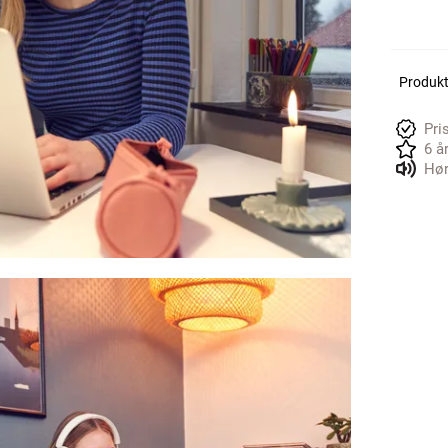
Produkte
Pri
6 å
Hør