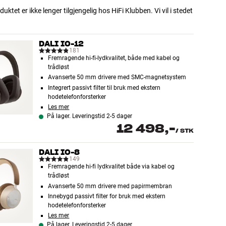
uktet er ikke lenger tilgjengelig hos HiFi Klubben. Vi vil i stedet
DALI IO-12
181
Fremragende hi-fi-lydkvalitet, både med kabel og
trådløst
Avanserte 50 mm drivere med SMC-magnetsystem
Integrert passivt filter til bruk med ekstern
hodetelefonforsterker
Les mer
På lager. Leveringstid 2-5 dager
12 498,-
/
STK
DALI IO-8
149
Fremragende hi-fi lydkvalitet både via kabel og
trådløst
Avanserte 50 mm drivere med papirmembran
Innebygd passivt filter for bruk med ekstern
hodetelefonforsterker
Les mer
På lager. Leveringstid 2-5 dager