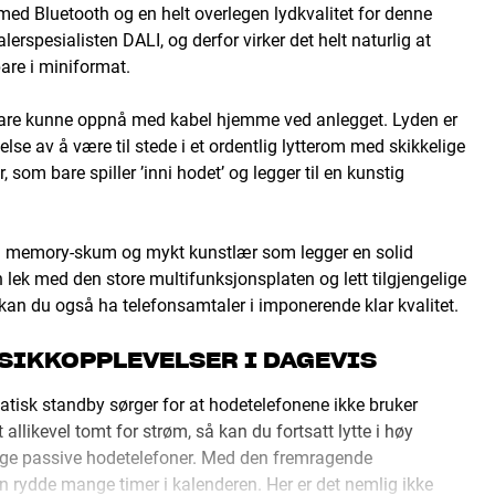
 med Bluetooth og en helt overlegen lydkvalitet for denne
erspesialisten DALI, og derfor virker det helt naturlig at
are i miniformat.
bare kunne oppnå med kabel hjemme ved anlegget. Lyden er
else av å være til stede i et ordentlig lytterom med skikkelige
som bare spiller ’inni hodet’ og legger til en kunstig
 i memory-skum og mykt kunstlær som legger en solid
lek med den store multifunksjonsplaten og lett tilgjengelige
an du også ha telefonsamtaler i imponerende klar kvalitet.
USIKKOPPLEVELSER I DAGEVIS
atisk standby sørger for at hodetelefonene ikke bruker
allikevel tomt for strøm, så kan du fortsatt lytte i høy
ige passive hodetelefoner. Med den fremragende
an rydde mange timer i kalenderen. Her er det nemlig ikke