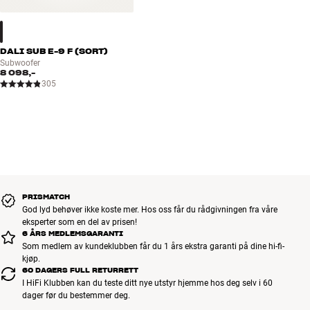
Energiforbruk standby: <0,5 watt
Du kan justere bassen i tre nivåer med en skyvebryter på baksiden
Frontgrill i sort, hvit eller rød finish kan kjøpes separat
slik at du får optimal lyd i både små og store rom. Hvis du vil ha
Vekt: 9,6 kg
enda mer og bedre bass, kan du koble til en separat aktiv
Farge: Sort, rød eller hvit
DALI SUB E-9 F (SORT)
subwoofer. I så fall sørger KUBIK ONE selv for å dele av de dypeste
Subwoofer
8 098,-
tonene vekk fra hovedhøyttaleren, slik at du både kan spille høyere
305
og med lavere forvrengning.
Mer fra DALI
PRISMATCH
God lyd behøver ikke koste mer. Hos oss får du rådgivningen fra våre
eksperter som en del av prisen!
6 ÅRS MEDLEMSGARANTI
Som medlem av kundeklubben får du 1 års ekstra garanti på dine hi-fi-
kjøp.
60 DAGERS FULL RETURRETT
I HiFi Klubben kan du teste ditt nye utstyr hjemme hos deg selv i 60
dager før du bestemmer deg.