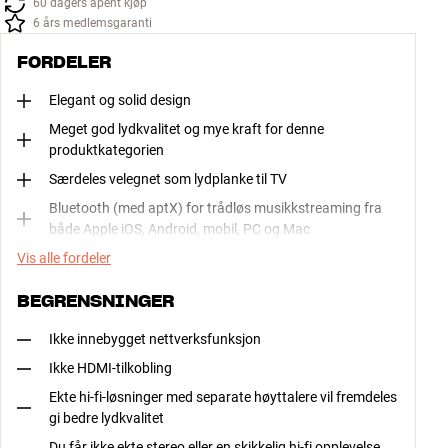
60 dagers åpent kjøp
6 års medlemsgaranti
FORDELER
Elegant og solid design
Meget god lydkvalitet og mye kraft for denne
produktkategorien
Særdeles velegnet som lydplanke til TV
Bluetooth (med aptX) for trådløs musikkstreaming fra
både Apple iOS, Android, mobil, PC og Mac
Vis alle fordeler
BEGRENSNINGER
Ikke innebygget nettverksfunksjon
Ikke HDMI-tilkobling
Ekte hi-fi-løsninger med separate høyttalere vil fremdeles
gi bedre lydkvalitet
Du får ikke ekte stereo eller en skikkelig hi-fi opplevelse