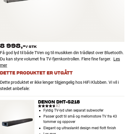
Tilbehør
INSPIRASJON
MERKER
8 998,-
/
STK
NYHETER
Få god lyd til både TVen og til musikken din trådløst over Bluetooth.
Du kan styre volumet fra TV-fjernkontrollen. Flere fine farger.
Les
TILBUD
mer
DETTE PRODUKTET ER UTGÅTT
Finn Butikk
Dette produktet er ikke lenger tilgjengelig hos HiFi Klubben. Vi vil i
Kundeservice
stedet anbefale:
Logg inn
Kundeservice
DENON DHT-S218
Bygg med lyd
82
Fyldig TV-lyd uten separat subwoofer
Passer godt til små og mellomstore TV fra 43
tommer og oppover
Elegant og ultraslankt design med flott finish