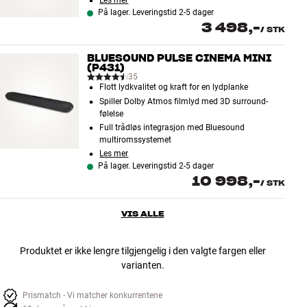
Les mer
På lager. Leveringstid 2-5 dager
3 498,-
/
STK
BLUESOUND PULSE CINEMA MINI
(P431)
35
Flott lydkvalitet og kraft for en lydplanke
Spiller Dolby Atmos filmlyd med 3D surround-
følelse
Full trådløs integrasjon med Bluesound
multiromssystemet
Les mer
På lager. Leveringstid 2-5 dager
10 998,-
/
STK
VIS ALLE
Produktet er ikke lengre tilgjengelig i den valgte fargen eller
varianten.
Prismatch - Vi matcher konkurrentene