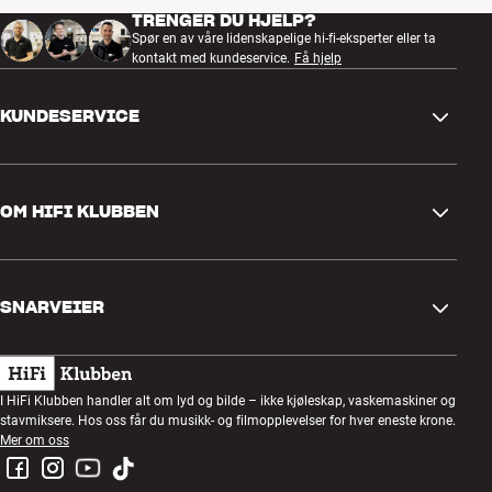
TRENGER DU HJELP?
Spør en av våre lidenskapelige hi-fi-eksperter eller ta
kontakt med kundeservice.
Få hjelp
KUNDESERVICE
Kontakt oss
OM HIFI KLUBBEN
Spørsmål og svar
Retur og reklamasjon
Finn butikk
Angre på bestilling
SNARVEIER
Om oss
Levering
Kundeklubb
Gavekort
Handelsbetingelser
Lyttekveld
I HiFi Klubben handler alt om lyd og bilde – ikke kjøleskap, vaskemaskiner og
Bygg med lyd
stavmiksere. Hos oss får du musikk- og filmopplevelser for hver eneste krone.
Personvernpolicy
Konkurranser
Mer om oss
Montering og installasjon
Jobb i HiFi Klubben