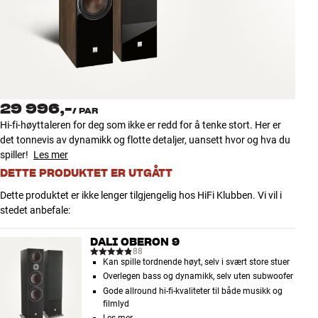
Tilbehør
INSPIRASJON
MERKER
29 996,-
/
PAR
NYHETER
Hi-fi-høyttaleren for deg som ikke er redd for å tenke stort. Her er
det tonnevis av dynamikk og flotte detaljer, uansett hvor og hva du
TILBUD
spiller!
Les mer
DETTE PRODUKTET ER UTGÅTT
Finn Butikk
Dette produktet er ikke lenger tilgjengelig hos HiFi Klubben. Vi vil i
Kundeservice
stedet anbefale:
Logg inn
Kundeservice
DALI OBERON 9
Bygg med lyd
88
Kan spille tordnende høyt, selv i svært store stuer
Overlegen bass og dynamikk, selv uten subwoofer
Gode allround hi-fi-kvaliteter til både musikk og
filmlyd