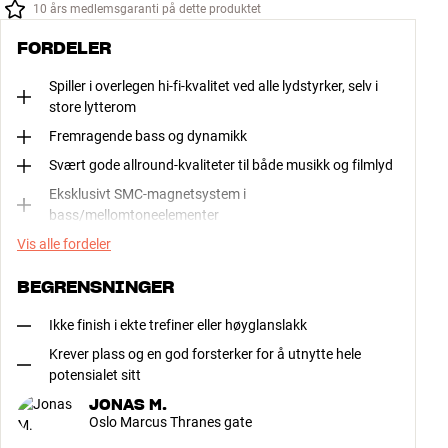
10 års medlemsgaranti på dette produktet
FORDELER
Spiller i overlegen hi-fi-kvalitet ved alle lydstyrker, selv i
store lytterom
Fremragende bass og dynamikk
Svært gode allround-kvaliteter til både musikk og filmlyd
Eksklusivt SMC-magnetsystem i
bass/mellomtoneelementer
Vis alle fordeler
BEGRENSNINGER
Ikke finish i ekte trefiner eller høyglanslakk
Krever plass og en god forsterker for å utnytte hele
potensialet sitt
JONAS M.
Oslo Marcus Thranes gate