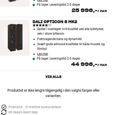
Les mer
På lager. Leveringstid 2-5 dager
25 996,-
/
PAR
DALI OPTICON 8 MK2
39
Spiller i overlegen hi-fi-kvalitet ved alle lydstyrker,
selv i store lytterom
Fremragende bass og dynamikk
Svært gode allround-kvaliteter til både musikk og
filmlyd
Les mer
På lager. Leveringstid 2-5 dager
44 996,-
/
PAR
VIS ALLE
Produktet er ikke lengre tilgjengelig i den valgte fargen eller
varianten.
Prismatch - Vi matcher konkurrentene
60 dagers åpent kjøp