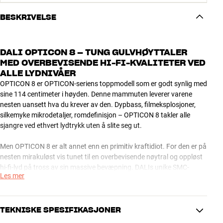
BESKRIVELSE
DALI OPTICON 8 – TUNG GULVHØYTTALER
MED OVERBEVISENDE HI-FI-KVALITETER VED
ALLE LYDNIVÅER
OPTICON 8 er OPTICON-seriens toppmodell som er godt synlig med
sine 114 centimeter i høyden. Denne mammuten leverer varene
nesten uansett hva du krever av den. Dypbass, filmeksplosjoner,
silkemyke mikrodetaljer, romdefinisjon – OPTICON 8 takler alle
sjangre ved ethvert lydtrykk uten å slite seg ut.
Men OPTICON 8 er alt annet enn en primitiv kraftidiot. For den er på
nesten mirakuløst vis tunet til en overbevisende nøytral og oppløst
hi-fi-lyd på tross av sin massive bevæpning. DALIs unike SMC-
Les mer
magnetsystem, low-loss-teknologi og seriøs kvalitet til minste detalj
gjør OPTICON 8 i stand til å levere en svært ren, dynamisk og
uforvrengt musikkgjengivelse som vil frembringe et smil selv hos de
med kresne audiofile øreganger.
TEKNISKE SPESIFIKASJONER