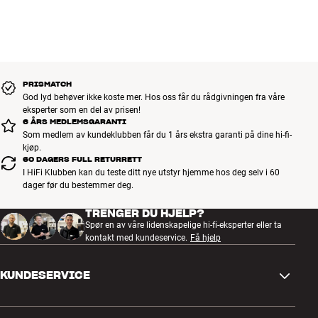
PRISMATCH
God lyd behøver ikke koste mer. Hos oss får du rådgivningen fra våre
eksperter som en del av prisen!
6 ÅRS MEDLEMSGARANTI
Som medlem av kundeklubben får du 1 års ekstra garanti på dine hi-fi-
kjøp.
60 DAGERS FULL RETURRETT
I HiFi Klubben kan du teste ditt nye utstyr hjemme hos deg selv i 60
dager før du bestemmer deg.
TRENGER DU HJELP?
Spør en av våre lidenskapelige hi-fi-eksperter eller ta
kontakt med kundeservice.
Få hjelp
KUNDESERVICE