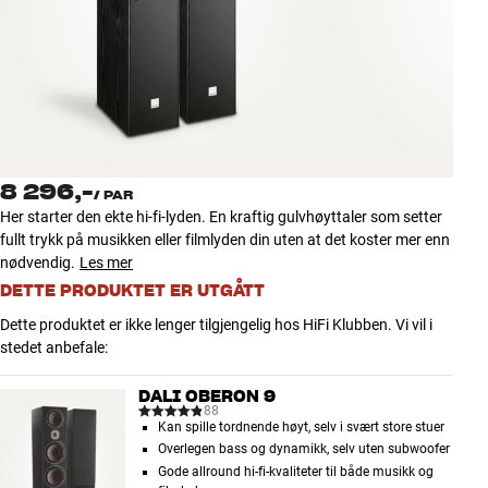
Tilbehør
INSPIRASJON
MERKER
NYHETER
8 296,-
/
PAR
Her starter den ekte hi-fi-lyden. En kraftig gulvhøyttaler som setter
TILBUD
fullt trykk på musikken eller filmlyden din uten at det koster mer enn
nødvendig.
Les mer
DETTE PRODUKTET ER UTGÅTT
Finn Butikk
Kundeservice
Dette produktet er ikke lenger tilgjengelig hos HiFi Klubben. Vi vil i
Logg inn
stedet anbefale:
Kundeservice
Bygg med lyd
DALI OBERON 9
88
Kan spille tordnende høyt, selv i svært store stuer
Overlegen bass og dynamikk, selv uten subwoofer
Gode allround hi-fi-kvaliteter til både musikk og