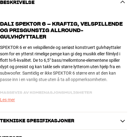
BESKRIVELSE
DALI SPEKTOR 6 – KRAFTIG, VELSPILLENDE
OG PRISGUNSTIG ALLROUND-
GULVHØYTTALER
SPEKTOR 6 er en velspillende og seriøst konstruert gulvhøyttaler
som for en ytterst rimelige penge kan gi deg musikk eller filmlyd i
flott hi-fi-kvalitet. De to 6,5" bass/mellomtone-elementene spiller
dypt og presist og kan takle selv større lytterom uten hjelp fra en
subwoofer. Samtidig er ikke SPEKTOR 6 større enn at den kan
passe inn i en vanlig stue uten å ta all oppmerksomheten.
MASSEVIS AV KOMBINASJONSMULIGHETER
Les mer
I et stereosystem vil SPEKTOR 6 gi deg overbevisende
fullfrekvenslyd med bass og stortrommer som virkelig kan føles i
mellomgulvet. I en stor hjemmekino vil den være et godt valg til
TEKNISKE SPESIFIKASJONER
frontkanalene. Her kan du videre kombinere med de kompakte
SPEKTOR 1 eller SPEKTOR 2 i side/bakkanaler og SPEKTOR VOKAL
i senterkanalen.