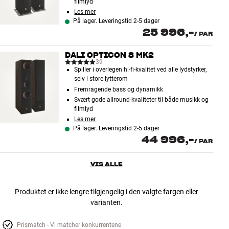
filmlyd
Les mer
På lager. Leveringstid 2-5 dager
25 996,-
/
PAR
DALI OPTICON 8 MK2
39
Spiller i overlegen hi-fi-kvalitet ved alle lydstyrker,
selv i store lytterom
Fremragende bass og dynamikk
Svært gode allround-kvaliteter til både musikk og
filmlyd
Les mer
På lager. Leveringstid 2-5 dager
44 996,-
/
PAR
VIS ALLE
Produktet er ikke lengre tilgjengelig i den valgte fargen eller
varianten.
Prismatch - Vi matcher konkurrentene