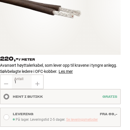
Tilbehør
INSPIRASJON
MERKER
NYHETER
220,-
/
METER
TILBUD
Avansert høyttalerkabel, som lever opp til kravene i tyngre anlegg.
Sølvbelagte ledere i OFC-kobber.
Les mer
Finn Butikk
Antall
Kundeservice
Logg inn
HENT I BUTIKK
GRATIS
Kundeservice
Bygg med lyd
LEVERING
FRA 69,-
På lager. Leveringstid 2-5 dager.
Se leveringsmetoder
På lager. Leveringstid 2-5 dager