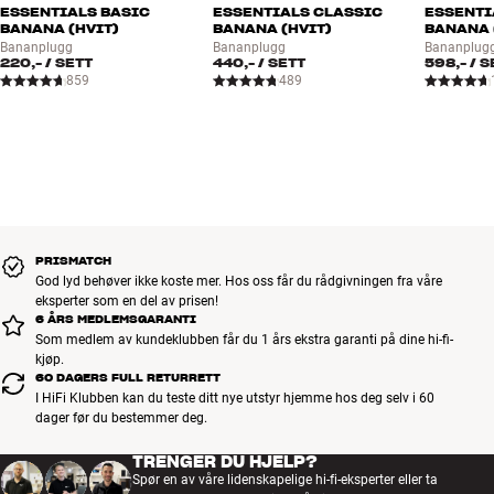
ESSENTIALS BASIC
ESSENTIALS CLASSIC
ESSENTI
BANANA (HVIT)
BANANA (HVIT)
BANANA 
Bananplugg
Bananplugg
Bananplug
220,-
/ SETT
440,-
/ SETT
598,-
/ S
859
489
PRISMATCH
God lyd behøver ikke koste mer. Hos oss får du rådgivningen fra våre
eksperter som en del av prisen!
6 ÅRS MEDLEMSGARANTI
Som medlem av kundeklubben får du 1 års ekstra garanti på dine hi-fi-
kjøp.
60 DAGERS FULL RETURRETT
I HiFi Klubben kan du teste ditt nye utstyr hjemme hos deg selv i 60
dager før du bestemmer deg.
TRENGER DU HJELP?
Spør en av våre lidenskapelige hi-fi-eksperter eller ta