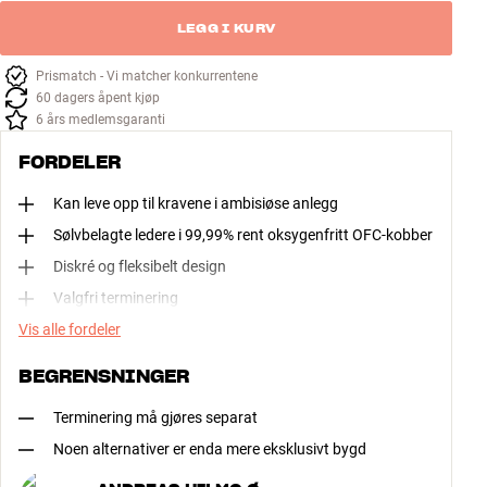
LEGG I KURV
Prismatch - Vi matcher konkurrentene
60 dagers åpent kjøp
6 års medlemsgaranti
FORDELER
Kan leve opp til kravene i ambisiøse anlegg
Sølvbelagte ledere i 99,99% rent oksygenfritt OFC-kobber
Diskré og fleksibelt design
Valgfri terminering
Vis alle fordeler
BEGRENSNINGER
Terminering må gjøres separat
Noen alternativer er enda mere eksklusivt bygd