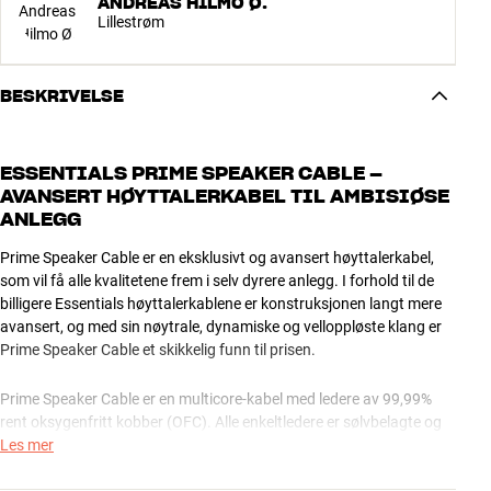
ANDREAS HILMO Ø.
Lillestrøm
BESKRIVELSE
ESSENTIALS PRIME SPEAKER CABLE –
AVANSERT HØYTTALERKABEL TIL AMBISIØSE
ANLEGG
Prime Speaker Cable er en eksklusivt og avansert høyttalerkabel,
som vil få alle kvalitetene frem i selv dyrere anlegg. I forhold til de
billigere Essentials høyttalerkablene er konstruksjonen langt mere
avansert, og med sin nøytrale, dynamiske og velloppløste klang er
Prime Speaker Cable et skikkelig funn til prisen.
Prime Speaker Cable er en multicore-kabel med ledere av 99,99%
rent oksygenfritt kobber (OFC). Alle enkeltledere er sølvbelagte og
tvunnet i tre lag rundt en hul kjerne av polyethylen. Denne
Les mer
konstruksjonen sikrer at alle frekvenser blir overført med et