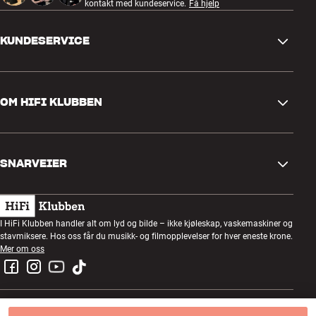
kontakt med kundeservice.
Få hjelp
KUNDESERVICE
Kontakt oss
OM HIFI KLUBBEN
Spørsmål og svar
Retur og reklamasjon
Finn butikk
Angre på bestilling
SNARVEIER
Om oss
Levering
Kundeklubb
Gavekort
Handelsbetingelser
Lyttekveld
I HiFi Klubben handler alt om lyd og bilde – ikke kjøleskap, vaskemaskiner og
Bygg med lyd
stavmiksere. Hos oss får du musikk- og filmopplevelser for hver eneste krone.
Personvernpolicy
Konkurranser
Mer om oss
Montering og installasjon
Jobb i HiFi Klubben
Lei en SOUNDBOKS
Retur av el-avfall