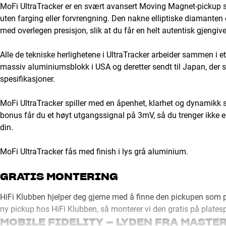
MoFi UltraTracker er en svært avansert Moving Magnet-pickup som
uten farging eller forvrengning. Den nakne elliptiske diamanten 
med overlegen presisjon, slik at du får en helt autentisk gjengiv
Alle de tekniske herlighetene i UltraTracker arbeider sammen i 
massiv aluminiumsblokk i USA og deretter sendt til Japan, der 
spesifikasjoner.
MoFi UltraTracker spiller med en åpenhet, klarhet og dynamikk
bonus får du et høyt utgangssignal på 3mV, så du trenger ikke e
din.
MoFi UltraTracker fås med finish i lys grå aluminium.
GRATIS MONTERING
HiFi Klubben hjelper deg gjerne med å finne den pickupen som pas
ny pickup hos HiFi Klubben, så monterer vi den gratis på platespil
MOBILE FIDELITY – LYDEN FRA MASTE