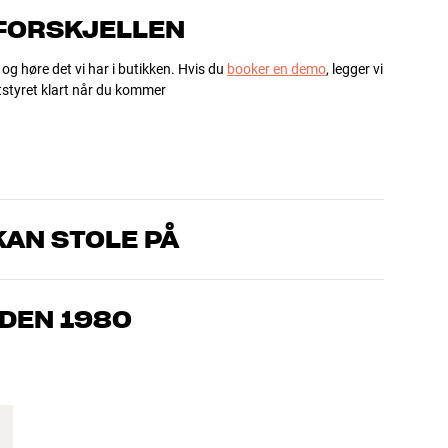
 FORSKJELLEN
 og høre det vi har i butikken. Hvis du
booker en demo
, legger vi
utstyret klart når du kommer
AN STOLE PÅ
om kjenner produktene og brenner for god lyd – enten det
l oss hva du drømmer om, så finner vi løsningen som passer deg
IDEN 1980
, hjemmekino og TV er håndplukket kvalitet som er laget for å
mmeboken og miljøet.