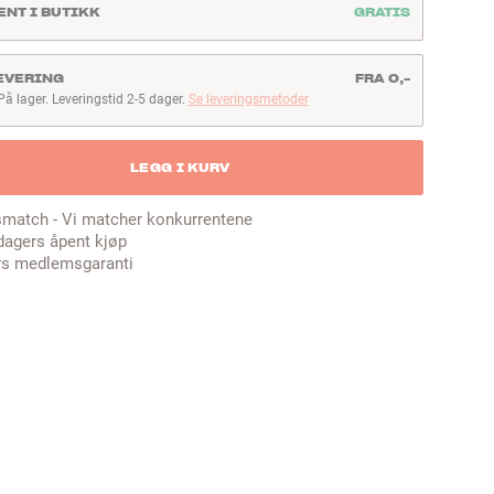
ENT I BUTIKK
GRATIS
EVERING
FRA 0,-
På lager. Leveringstid 2-5 dager.
Se leveringsmetoder
å lager. Leveringstid 2-5 dager
LEGG I KURV
smatch - Vi matcher konkurrentene
dagers åpent kjøp
rs medlemsgaranti