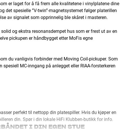
 er laget for å få frem alle kvalitetene i vinylplatene dine
og det spesielle ”V-twin”-magnetsystemet følger platerillen
else av signalet som opprinnelig ble skåret i masteren.
et solid og ekstra resonansdempet hus som er frest ut av en
selve pickupen er håndbygget etter MoFis egne
 som du vanligvis forbinder med Moving Coil-pickuper. Som
n spesiell MC-inngang på anlegget eller RIAA-forsterkeren
ser perfekt til nettopp din platespiller. Hvis du kjøper en
leren din. Spør i din lokale HiFi Klubben-butikk for info.
RBÅNDET I DIN EGEN STUE