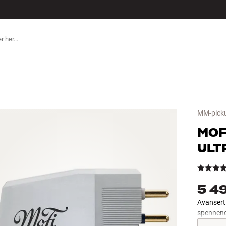
ILBEHØR
MM-pick
MOF
ULT
5 4
Avansert 
spennende