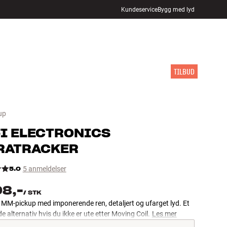
Kundeservice
Bygg med lyd
FINN BUTIKK
LOGG INN
HANDLEKURV
INSPIRASJON
MERKER
NYHETER
TILBUD
up
I ELECTRONICS
RATRACKER
5.0
5 anmeldelser
98,-
/
STK
MM-pickup med imponerende ren, detaljert og ufarget lyd. Et
 alternativ hvis du ikke er ute etter Moving Coil.
Les mer