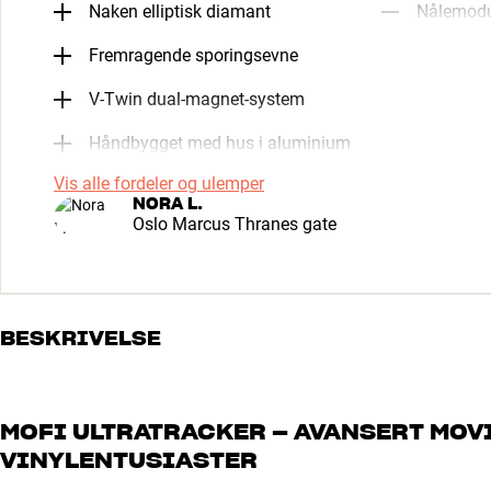
Naken elliptisk diamant
Nålemodul
Fremragende sporingsevne
V-Twin dual-magnet-system
Håndbygget med hus i aluminium
Vis alle fordeler og ulemper
NORA L.
Oslo Marcus Thranes gate
BESKRIVELSE
MOFI ULTRATRACKER – AVANSERT MOV
VINYLENTUSIASTER