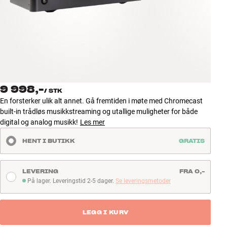
Tilbehør
INSPIRASJON
MERKER
NYHETER
9 998,-
/
STK
En forsterker ulik alt annet. Gå fremtiden i møte med Chromecast
TILBUD
built-in trådløs musikkstreaming og utallige muligheter for både
digital og analog musikk!
Les mer
Finn Butikk
HENT I BUTIKK
GRATIS
Kundeservice
Logg inn
Kundeservice
LEVERING
FRA 0,-
Bygg med lyd
På lager. Leveringstid 2-5 dager.
Se leveringsmetoder
På lager. Leveringstid 2-5 dager
LEGG I KURV