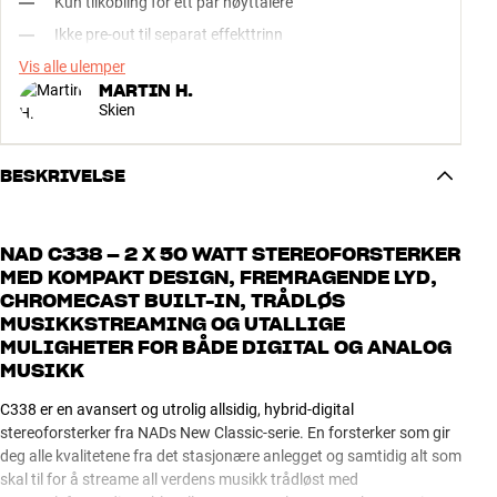
Kun tilkobling for ett par høyttalere
Ikke pre-out til separat effekttrinn
Vis alle ulemper
MARTIN H.
Skien
BESKRIVELSE
NAD C338 – 2 X 50 WATT STEREOFORSTERKER
MED KOMPAKT DESIGN, FREMRAGENDE LYD,
CHROMECAST BUILT-IN, TRÅDLØS
MUSIKKSTREAMING OG UTALLIGE
MULIGHETER FOR BÅDE DIGITAL OG ANALOG
MUSIKK
C338 er en avansert og utrolig allsidig, hybrid-digital
stereoforsterker fra NADs New Classic-serie. En forsterker som gir
deg alle kvalitetene fra det stasjonære anlegget og samtidig alt som
skal til for å streame all verdens musikk trådløst med