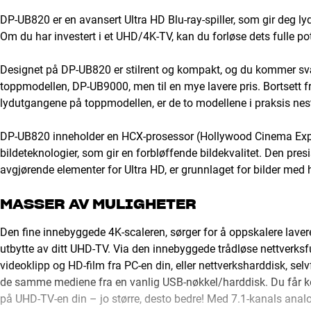
DP-UB820 er en avansert Ultra HD Blu-ray-spiller, som gir deg lyd
Om du har investert i et UHD/4K-TV, kan du forløse dets fulle po
Designet på DP-UB820 er stilrent og kompakt, og du kommer svæ
toppmodellen, DP-UB9000, men til en mye lavere pris. Bortsett 
lydutgangene på toppmodellen, er de to modellene i praksis neste
DP-UB820 inneholder en HCX-prosessor (Hollywood Cinema Experi
bildeteknologier, som gir en forbløffende bildekvalitet. Den pr
avgjørende elementer for Ultra HD, er grunnlaget for bilder med
MASSER AV MULIGHETER
Den fine innebyggede 4K-scaleren, sørger for å oppskalere lavere o
utbytte av ditt UHD-TV. Via den innebyggede trådløse nettverksfu
videoklipp og HD-film fra PC-en din, eller nettverksharddisk, selv
de samme mediene fra en vanlig USB-nøkkel/harddisk. Du får kort
på UHD-TV-en din – jo større, desto bedre! Med 7.1-kanals analog