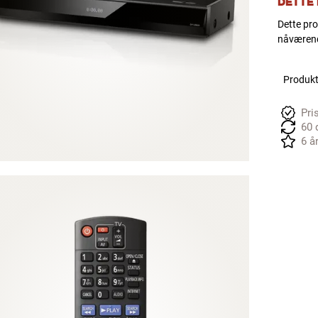
DETTE
Dette pro
nåværende
Produkte
Pri
60 
6 å