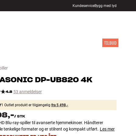
Kundeservice
Bygg med lyd
FINN BUTIKK
LOGG INN
HANDLEKURV
INSPIRASJON
MERKER
NYHETER
TILBUD
iller
ASONIC
DP-UB820 4K
4.8
53 anmeldelser
T
1 Outlet produkt er tilgjengelig
fra 5 498,-
98,-
/
STK
HD Blu-ray-spiller til avanserte hjemmekinoer. Håndterer
le tenkelige formater og er stilrent og kompakt utført.
Les mer