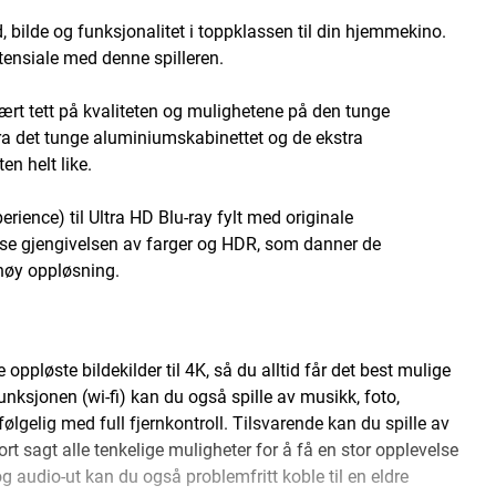
, bilde og funksjonalitet i toppklassen til din hjemmekino.
tensiale med denne spilleren.
rt tett på kvaliteten og mulighetene på den tunge
fra det tunge aluminiumskabinettet og de ekstra
n helt like.
ence) til Ultra HD Blu-ray fylt med originale
esise gjengivelsen av farger og HDR, som danner de
 høy oppløsning.
ppløste bildekilder til 4K, så du alltid får det best mulige
nksjonen (wi-fi) kan du også spille av musikk, foto,
følgelig med full fjernkontroll. Tilsvarende kan du spille av
 sagt alle tenkelige muligheter for å få en stor opplevelse
 audio-ut kan du også problemfritt koble til en eldre