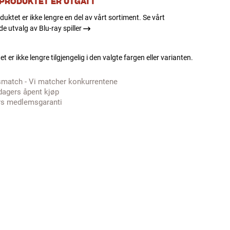
 PRODUKTET ER UTGÅTT
duktet er ikke lengre en del av vårt sortiment. Se vårt
 utvalg av Blu-ray spiller
t er ikke lengre tilgjengelig i den valgte fargen eller varianten.
smatch - Vi matcher konkurrentene
dagers åpent kjøp
rs medlemsgaranti