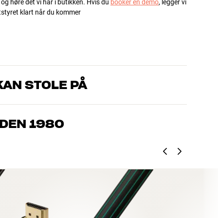
 og høre det vi har i butikken. Hvis du
booker en demo
, legger vi
utstyret klart når du kommer
AN STOLE PÅ
om kjenner produktene og brenner for god lyd – enten det
l oss hva du drømmer om, så finner vi løsningen som passer deg
IDEN 1980
, hjemmekino og TV er håndplukket kvalitet som er laget for å
mmeboken og miljøet.