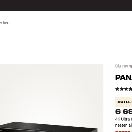
ILBEHØR
Blu-ray sp
PAN
OUTLE
6 6
4K Ultra 
nesten al