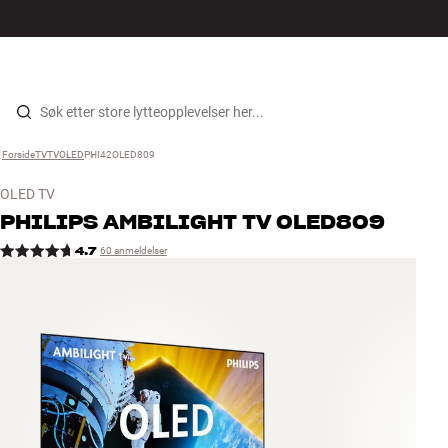
Hi-Fi
MENY
FINN BUTIKK
LOGG INN
HANDLEKURV
Høyttalere
Hopp til innhold
Forside
TV
›
TV
›
OLED
›
PHI42OLED809
›
Platespiller
OLED TV
Hodetelefon
PHILIPS
AMBILIGHT TV OLED809
4.7
60 anmeldelser
Surround
TV
Systemer
Kabler