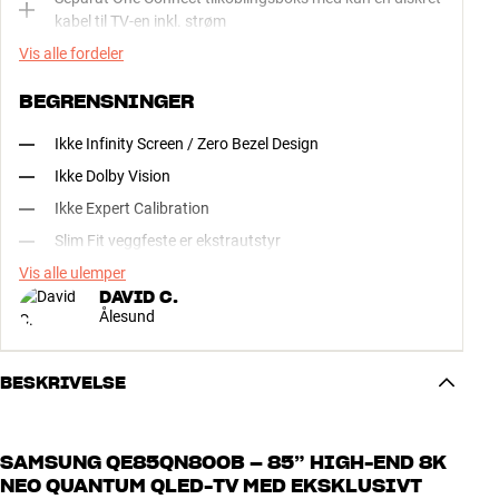
kabel til TV-en inkl. strøm
Vis alle fordeler
BEGRENSNINGER
Ikke Infinity Screen / Zero Bezel Design
Ikke Dolby Vision
Ikke Expert Calibration
Slim Fit veggfeste er ekstrautstyr
Vis alle ulemper
DAVID C.
Ålesund
BESKRIVELSE
SAMSUNG QE85QN800B – 85” HIGH-END 8K
NEO QUANTUM QLED-TV MED EKSKLUSIVT