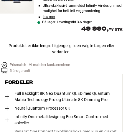
Ultra-eksklusivt rammeløst Infinity Air-design med
mulighet for helt tett veggmontering
Les mer
På lager. Leveringstid 3-6 dager
49 990,-
/
STK
Produktet er ikke lengre tilgjengelig i den valgte fargen eller
varianten.
Prismatch - Vi matcher konkurrentene
5 års garanti
FORDELER
Full Backlight 8K Neo Quantum QLED med Quantum
Matrix Technology Pro og Ultimate 8K Dimming Pro
Neural Quantum Processor 8K
Infinity One metalldesign og Eco Smart Control med
solceller
Separat One Connect tilkoblingsboks med kun én diskret