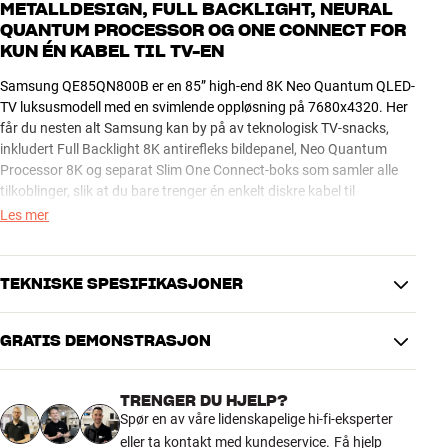
METALLDESIGN, FULL BACKLIGHT, NEURAL
QUANTUM PROCESSOR OG ONE CONNECT FOR
KUN ÉN KABEL TIL TV-EN
Samsung QE85QN800B er en 85” high-end 8K Neo Quantum QLED-
TV luksusmodell med en svimlende oppløsning på 7680x4320. Her
får du nesten alt Samsung kan by på av teknologisk TV-snacks,
inkludert Full Backlight 8K antirefleks bildepanel, Neo Quantum
Processor 8K og separat Slim One Connect-boks som samler alle
tilkoblinger, slik at du bare trenger én enkelt diskre kabel til
skjermen.
Les mer
Hvis du kan leve uten det unike Infinity Screen-designet på
toppserien QN900A, kommer du opp på nesten samme nivå her,
TEKNISKE SPESIFIKASJONER
samtidig som du sparer en god håndfull med penger. Med det
smarte Slim Fit-veggfestet (ekstrautstyr) kan du montere TV-en helt
GRATIS DEMONSTRASJON
tett innpå veggen, akkurat som et maleri. En designdetalj som
BILDE
bidrar til å gjøre denne fantastiske TV-en til prikken over i-en i
Oppløsning
8K Ultra HD
innredningen din.
TRENGER DU HJELP?
Skjermteknologi
Neo QLED
Spør en av våre lidenskapelige hi-fi-eksperter
HDR-Formater
HDR10, HDR10+, HLG, HGiG
Med eARC kan du overføre ukomprimert surroundlyd (inkludert
eller ta kontakt med kundeservice.
Få hjelp
Skjermoppdatering
100 Hz