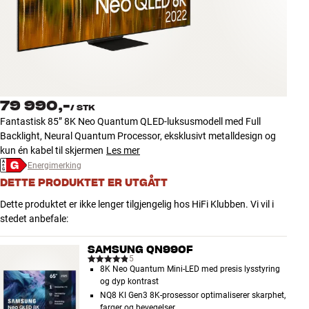
Tilbehør
INSPIRASJON
MERKER
79 990,-
/
STK
NYHETER
Fantastisk 85” 8K Neo Quantum QLED-luksusmodell med Full
Backlight, Neural Quantum Processor, eksklusivt metalldesign og
TILBUD
kun én kabel til skjermen
Les mer
Energimerking
DETTE PRODUKTET ER UTGÅTT
Finn Butikk
Kundeservice
Dette produktet er ikke lenger tilgjengelig hos HiFi Klubben. Vi vil i
Logg inn
stedet anbefale:
Kundeservice
Bygg med lyd
SAMSUNG QN990F
5
8K Neo Quantum Mini-LED med presis lysstyring
og dyp kontrast
NQ8 KI Gen3 8K-prosessor optimaliserer skarphet,
farger og bevegelser