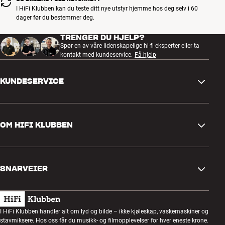
Aero Center bordstativ medfølger
I HiFi Klubben kan du teste ditt nye utstyr hjemme hos deg selv i 60
Standard VESA-veggfeste kan kjøpes som ekstrautstyr
dager før du bestemmer deg.
TRENGER DU HJELP?
Spør en av våre lidenskapelige hi-fi-eksperter eller ta
kontakt med kundeservice.
Få hjelp
KUNDESERVICE
Kontakt oss
OM HIFI KLUBBEN
Spørsmål og svar
Retur og reklamasjon
Finn butikk
Angre på bestilling
SNARVEIER
Om oss
Levering
Kundeklubb
Gavekort
Handelsbetingelser
Lyttekveld
I HiFi Klubben handler alt om lyd og bilde – ikke kjøleskap, vaskemaskiner og
Bygg med lyd
stavmiksere. Hos oss får du musikk- og filmopplevelser for hver eneste krone.
Personvernpolicy