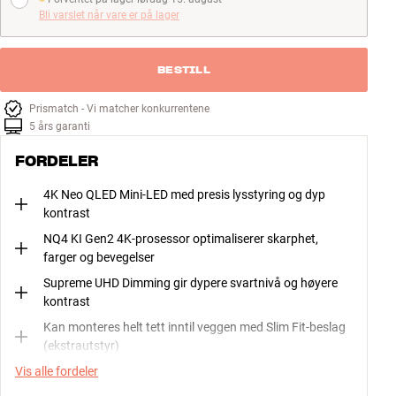
Forventet på lager lørdag 15. august
Bli varslet når vare er på lager
BESTILL
Prismatch - Vi matcher konkurrentene
5 års garanti
FORDELER
4K Neo QLED Mini-LED med presis lysstyring og dyp
kontrast
NQ4 KI Gen2 4K-prosessor optimaliserer skarphet,
farger og bevegelser
Supreme UHD Dimming gir dypere svartnivå og høyere
kontrast
Kan monteres helt tett inntil veggen med Slim Fit-beslag
(ekstrautstyr)
Vis alle fordeler