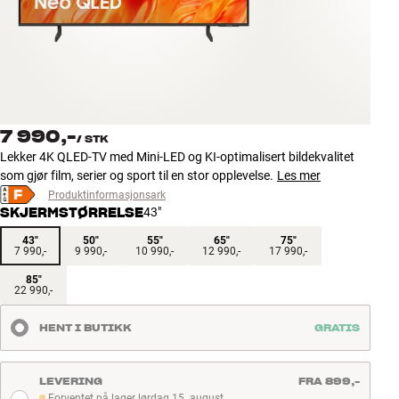
Tilbehør
INSPIRASJON
MERKER
7 990,-
/
STK
NYHETER
Lekker 4K QLED-TV med Mini-LED og KI-optimalisert bildekvalitet
som gjør film, serier og sport til en stor opplevelse.
Les mer
TILBUD
Produktinformasjonsark
SKJERMSTØRRELSE
43"
Finn Butikk
43"
50"
55"
65"
75"
7 990,-
9 990,-
10 990,-
12 990,-
17 990,-
Kundeservice
Logg inn
85"
22 990,-
Kundeservice
Bygg med lyd
HENT I BUTIKK
GRATIS
LEVERING
FRA 899,-
Forventet på lager lørdag 15. august