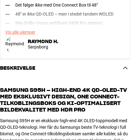
Det følger ikke med One Connect Box til 48"
48" er ikke QD-OLED – men i stedet tandem WOLED
Ikke Dolby Vision-sertifisert (HDR Pro støttes)
Vis alle ulemper
RAYMOND H.
Sarpsborg
BESKRIVELSE
SAMSUNG S95H – HIGH-END 4K QD-OLED-TV
MED EKSKLUSIVT DESIGN, ONE CONNECT-
TILKOBLINGSBOKS OG KI-OPTIMALISERT
BILDEKVALITET MED HDR PRO
Samsung S95H er en eksklusiv high-end 4K OLED-toppmodell med
QD-OLED-teknologi. Her får du Samsungs beste TV-teknologi i full
blomst, og One Connect-tilkoblingsboksen samler alle kabler, så du