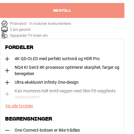
BESTILL
Prismatch - Vi matcher konkurrentene
5 års garanti
Oppgrader TV-lyden din
FORDELER
4K QD-OLED med perfekt sortnivå og HDR Pro
NQ4 KI Gen3 4K-prosessor optimerer skarphet, farger og
bevegelser
Ultra-eksklusivt Infinity One-design
Kan monteres helt inntil veggen med Slim Fit-veggfeste
(ekstrautstyr)
Vis alle fordeler
BEGRENSNINGER
One Connect-boksen er ikke trådløs