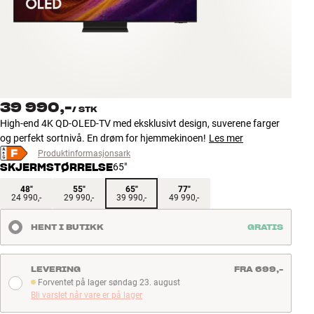
Tilbehør
INSPIRASJON
MERKER
39 990,-
/
STK
NYHETER
High-end 4K QD-OLED-TV med eksklusivt design, suverene farger
og perfekt sortnivå. En drøm for hjemmekinoen!
Les mer
TILBUD
Produktinformasjonsark
SKJERMSTØRRELSE
65"
Finn Butikk
48"
55"
65"
77"
24 990,-
29 990,-
39 990,-
49 990,-
Kundeservice
Logg inn
HENT I BUTIKK
GRATIS
Kundeservice
Bygg med lyd
LEVERING
FRA 699,-
Forventet på lager søndag 23. august
Forventet på lager søndag 23. august
Bli varslet når vare er på lager