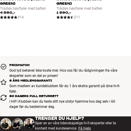
GREEN)
GREEN)
Trådløs høyttaler med batteri
Trådløs høyttaler med batteri
4 990,-
1 990,-
314
211
PRISMATCH
God lyd behøver ikke koste mer. Hos oss får du rådgivningen fra våre
eksperter som en del av prisen!
6 ÅRS MEDLEMSGARANTI
Som medlem av kundeklubben får du 1 års ekstra garanti på dine hi-fi-
kjøp.
60 DAGERS FULL RETURRETT
I HiFi Klubben kan du teste ditt nye utstyr hjemme hos deg selv i 60
dager før du bestemmer deg.
TRENGER DU HJELP?
Spør en av våre lidenskapelige hi-fi-eksperter eller ta
kontakt med kundeservice.
Få hjelp