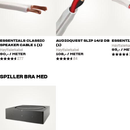
Frekvensområde (-6dB) :
Følsomhet :
Mellomtone :
Spikes inkludert :
Prinsipp :
Kabinettype :
ESSENTIALS CLASSIC
AUDIOQUEST SLIP 14/2 DB
ESSENTIA
Kobles til forsterker (Sonos Amp) via vanlig høyttalerkabel
SPEAKER CABLE 1 (1)
(1)
Høyttalerka
Forgylte terminaler
95,-
/ ME
Høyttalerkabel
Høyttalerkabel
90,-
/ METER
108,-
/ METER
2 gitterdeksler, FastMount beslag ( 2 stk.), kabelterminaldeksler (2
277
84
stk.) og installasjonsveiledning medfølger
* Kun til Apple iOS (iPhone/iPad)
SPILLER BRA MED