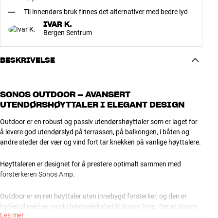
Til innendørs bruk finnes det alternativer med bedre lyd
IVAR K.
Bergen Sentrum
BESKRIVELSE
SONOS OUTDOOR – AVANSERT
UTENDØRSHØYTTALER I ELEGANT DESIGN
Outdoor er en robust og passiv utendørshøyttaler som er laget for
å levere god utendørslyd på terrassen, på balkongen, i båten og
andre steder der vær og vind fort tar knekken på vanlige høyttalere.
Høyttaleren er designet for å prestere optimalt sammen med
forsterkeren Sonos Amp.
Outdoor er en ren høyttaler uten innebygd forsterker, og den er
koblet til med en vanlig høyttalerkabel til Sonos Amp. Det er Sonos
Les mer
Amp, som gir juice og kraft til Outdoor, og det er også på Sonos