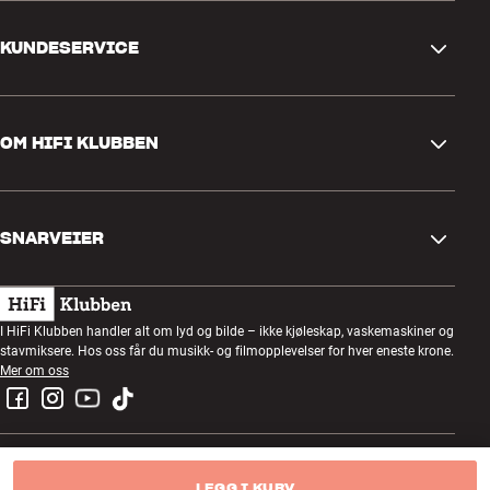
KUNDESERVICE
Kontakt oss
OM HIFI KLUBBEN
Spørsmål og svar
Retur og reklamasjon
Finn butikk
Angre på bestilling
SNARVEIER
Om oss
Levering
Kundeklubb
Gavekort
Handelsbetingelser
Lyttekveld
I HiFi Klubben handler alt om lyd og bilde – ikke kjøleskap, vaskemaskiner og
Bygg med lyd
stavmiksere. Hos oss får du musikk- og filmopplevelser for hver eneste krone.
Personvernpolicy
Konkurranser
Mer om oss
Montering og installasjon
Jobb i HiFi Klubben
Lei en SOUNDBOKS
Retur av el-avfall
LEGG I KURV