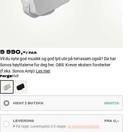
Tilbehør
INSPIRASJON
MERKER
NYHETER
9 990,-
/
PAR
Vil du nyte god musikk og god lyd ute på terrassen også? Da har
TILBUD
Sonos høyttalerne for deg her. OBS: Krever ekstern forsterker
(f.eks. Sonos Amp)
Les mer
Farge
Hvit
Finn Butikk
Kundeservice
Logg inn
Kundeservice
HENT I BUTIKK
GRATIS
Bygg med lyd
LEVERING
FRA 0,-
På lager. Leveringstid 2-5 dager.
Se leveringsmetoder
På lager. Leveringstid 2-5 dager