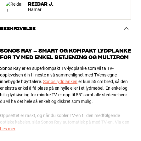
REIDAR J.
Hamar
BESKRIVELSE
SONOS RAY – SMART OG KOMPAKT LYDPLANKE
FOR TV MED ENKEL BETJENING OG MULTIROM
Sonos Ray er en superkompakt TV-lydplanke som vil ta TV-
opplevelsen din til neste nivå sammenlignet med TVens egne
innebygde høyttalere.
Sonos lydplanken
er kun 55 cm bred, så den
er ekstra enkel å få plass på en hylle eller i et lydmøbel. En enkel og
billig lydløsning for mindre TV-er opp til 55” samt alle stedene hvor
du vil ha det hele så enkelt og diskret som mulig.
Oppsettet er raskt, og når du kobler TV-en til den medfølgende
optiske kabelen, slås Sonos Ray automatisk på med TV-en. Via den
innebygde IR-læringsfunksjonen kan du styre volumet med din
Les mer
originale TV-fjernkontroll. Du må bare «fortelle» Sonos-appen en