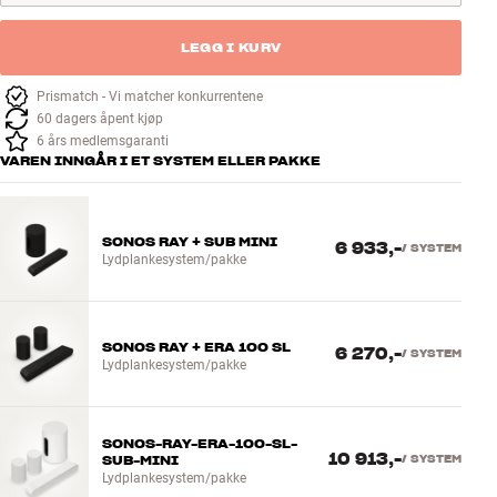
LEGG I KURV
Prismatch - Vi matcher konkurrentene
60 dagers åpent kjøp
6 års medlemsgaranti
VAREN INNGÅR I ET SYSTEM ELLER PAKKE
SONOS RAY + SUB MINI
6 933,-
/
SYSTEM
Lydplankesystem/pakke
SONOS RAY + ERA 100 SL
6 270,-
/
SYSTEM
Lydplankesystem/pakke
SONOS-RAY-ERA-100-SL-
10 913,-
SUB-MINI
/
SYSTEM
Lydplankesystem/pakke