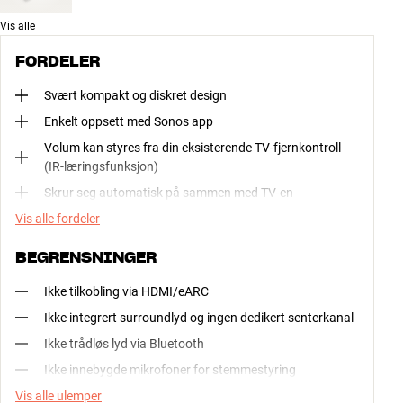
Vis alle
FORDELER
Svært kompakt og diskret design
Enkelt oppsett med Sonos app
Volum kan styres fra din eksisterende TV-fjernkontroll
(IR-læringsfunksjon)
Skrur seg automatisk på sammen med TV-en
Vis alle fordeler
BEGRENSNINGER
Ikke tilkobling via HDMI/eARC
Ikke integrert surroundlyd og ingen dedikert senterkanal
Ikke trådløs lyd via Bluetooth
Ikke innebygde mikrofoner for stemmestyring
Vis alle ulemper