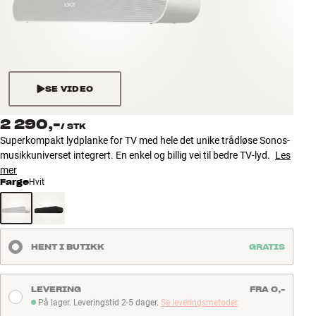
Tilbehør
INSPIRASJON
MERKER
SE VIDEO
NYHETER
2 290,-
/
STK
Superkompakt lydplanke for TV med hele det unike trådløse Sonos-
TILBUD
musikkuniverset integrert. En enkel og billig vei til bedre TV-lyd.
Les
mer
Farge
Hvit
Finn Butikk
Kundeservice
Logg inn
Kundeservice
HENT I BUTIKK
GRATIS
Bygg med lyd
LEVERING
FRA 0,-
På lager. Leveringstid 2-5 dager.
Se leveringsmetoder
På lager. Leveringstid 2-5 dager