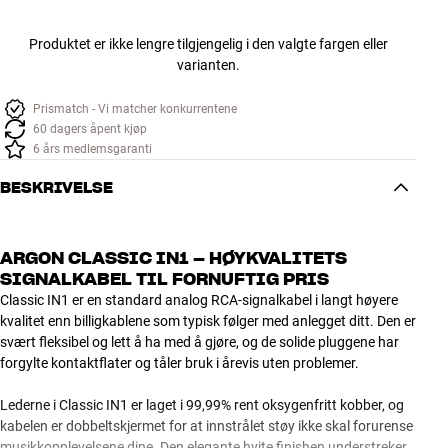
Produktet er ikke lengre tilgjengelig i den valgte fargen eller
varianten.
Prismatch - Vi matcher konkurrentene
60 dagers åpent kjøp
6 års medlemsgaranti
BESKRIVELSE
ARGON CLASSIC IN1 – HØYKVALITETS
SIGNALKABEL TIL FORNUFTIG PRIS
Classic IN1 er en standard analog RCA-signalkabel i langt høyere
kvalitet enn billigkablene som typisk følger med anlegget ditt. Den er
svært fleksibel og lett å ha med å gjøre, og de solide pluggene har
forgylte kontaktflater og tåler bruk i årevis uten problemer.
Lederne i Classic IN1 er laget i 99,99% rent oksygenfritt kobber, og
kabelen er dobbeltskjermet for at innstrålet støy ikke skal forurense
musikkopplevelsene dine. Den elegante hvite finishen understreker