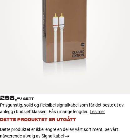
Tilbehør
INSPIRASJON
MERKER
NYHETER
TILBUD
Finn Butikk
Kundeservice
298,-
Logg inn
/
SETT
Kundeservice
Prisgunstig, solid og fleksibel signalkabel som får det beste ut av
Bygg med lyd
anlegg i budsjettklassen. Fås i mange lengder.
Les mer
DETTE PRODUKTET ER UTGÅTT
Dette produktet er ikke lengre en del av vårt sortiment. Se vårt
nåværende utvalg av Signalkabel