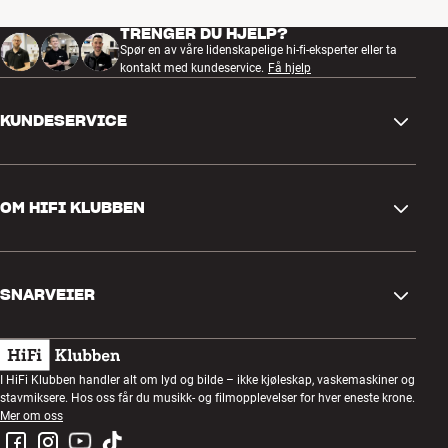
TRENGER DU HJELP?
Spør en av våre lidenskapelige hi-fi-eksperter eller ta
kontakt med kundeservice.
Få hjelp
KUNDESERVICE
Kontakt oss
OM HIFI KLUBBEN
Spørsmål og svar
Retur og reklamasjon
Finn butikk
Angre på bestilling
SNARVEIER
Om oss
Levering
Kundeklubb
Gavekort
Handelsbetingelser
Lyttekveld
I HiFi Klubben handler alt om lyd og bilde – ikke kjøleskap, vaskemaskiner og
Bygg med lyd
stavmiksere. Hos oss får du musikk- og filmopplevelser for hver eneste krone.
Personvernpolicy
Konkurranser
Mer om oss
Montering og installasjon