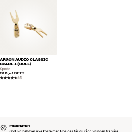
ARGON AUDIO CLASSIC
SPADE 1 (GULL)
Spade
316,-
/ SETT
65
PRISMATCH
God lyd behøver ikke koste mer. Hos oss får du rådgivningen fra våre