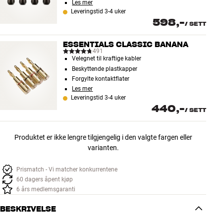
Les mer
Leveringstid 3-4 uker
598,-
/
SETT
ESSENTIALS CLASSIC BANANA
491
Velegnet til kraftige kabler
Beskyttende plastkapper
Forgylte kontaktflater
Les mer
Leveringstid 3-4 uker
440,-
/
SETT
Produktet er ikke lengre tilgjengelig i den valgte fargen eller
varianten.
Prismatch - Vi matcher konkurrentene
60 dagers åpent kjøp
6 års medlemsgaranti
BESKRIVELSE