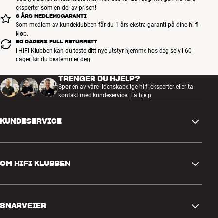
eksperter som en del av prisen!
6 ÅRS MEDLEMSGARANTI
Som medlem av kundeklubben får du 1 års ekstra garanti på dine hi-fi-
kjøp.
60 DAGERS FULL RETURRETT
I HiFi Klubben kan du teste ditt nye utstyr hjemme hos deg selv i 60
dager før du bestemmer deg.
TRENGER DU HJELP?
Spør en av våre lidenskapelige hi-fi-eksperter eller ta
kontakt med kundeservice.
Få hjelp
KUNDESERVICE
Kontakt oss
OM HIFI KLUBBEN
Spørsmål og svar
Retur og reklamasjon
Finn butikk
Angre på bestilling
SNARVEIER
Om oss