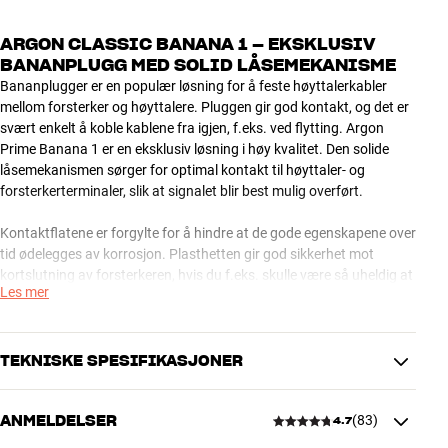
ARGON CLASSIC BANANA 1 – EKSKLUSIV
BANANPLUGG MED SOLID LÅSEMEKANISME
Bananplugger er en populær løsning for å feste høyttalerkabler
mellom forsterker og høyttalere. Pluggen gir god kontakt, og det er
svært enkelt å koble kablene fra igjen, f.eks. ved flytting. Argon
Prime Banana 1 er en eksklusiv løsning i høy kvalitet. Den solide
låsemekanismen sørger for optimal kontakt til høyttaler- og
forsterkerterminaler, slik at signalet blir best mulig overført.
Kontaktflatene er forgylte for å hindre at de gode egenskapene over
tid ødelegges av korrosjon. Plasthetten gir god sikkerhet mot
kortslutning av forsterkeren, hvis du f.eks. skulle være så uheldig at
Les mer
du mister en metallgjenstand på pluggene.
Merk: for å hindre uhell er terminalene på forsterkere, receivere og
høyttalere normalt blokkert med små plastpropper. Disse må lirkes
TEKNISKE SPESIFIKASJONER
ut med en svært liten skrutrekker, eller en annen spiss gjenstand, før
du kan koble til bananpluggene.
ANMELDELSER
(
83
)
4.7
DIMENSJONER OG DESIGN
Mer fra Argon Audio