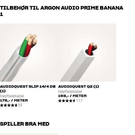
deg og ditt budsjett best
Alle HiFi Klubbens produkter for musikk, hjemmekino og TV er
TILBEHØR TIL ARGON AUDIO PRIME BANANA
håndplukket kvalitet som er laget for å vare i mange år. Det er bra
1
for både lommeboken og miljøet.
BOOK EN EKSPERT
AUDIOQUEST SLIP 14/4 DB
AUDIOQUEST Q2 (1)
(1)
Høyttalerkabel
198,-
/ METER
Høyttalerkabel
178,-
/ METER
117
35
SPILLER BRA MED