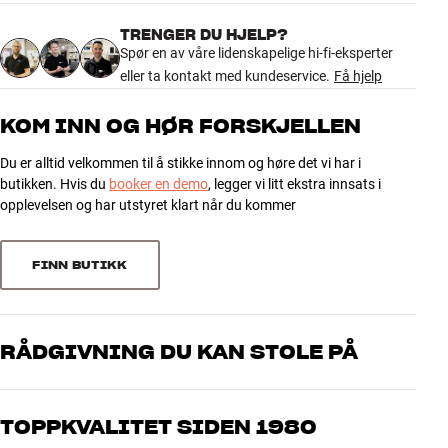
Farge
Sort
Modell / Variant
Sort
TRENGER DU HJELP?
4.7
Vekt produkt (kg)
Spør en av våre lidenskapelige hi-fi-eksperter
0
Vekt emballasje (kg)
eller ta kontakt med kundeservice.
0
Få hjelp
8 x 2,5 x 11 cm (bredde x høyde x
83 anmeldelser
Mål (emballasje)
dybde)
KOM INN OG HØR FORSKJELLEN
Du er alltid velkommen til å stikke innom og høre det vi har i
5
GENERELLE EGENSKAPER
64
butikken. Hvis du
booker en demo
, legger vi litt ekstra innsats i
Bananplugger til høyttalerkabler
4
15
opplevelsen og har utstyret klart når du kommer
Forgylte kontaktflater
3
4
Farger: Rød eller sort
2
0
FINN BUTIKK
Selges i sett med fire stk.
1
0
RÅDGIVNING DU KAN STOLE PÅ
Sorter
Våre medarbeidere er ekte entusiaster som kjenner produktene og
brenner for god lyd – enten det gjelder musikk eller hjemmekino.
TOPPKVALITET SIDEN 1980
Fortell oss hva du drømmer om, så finner vi løsningen som passer