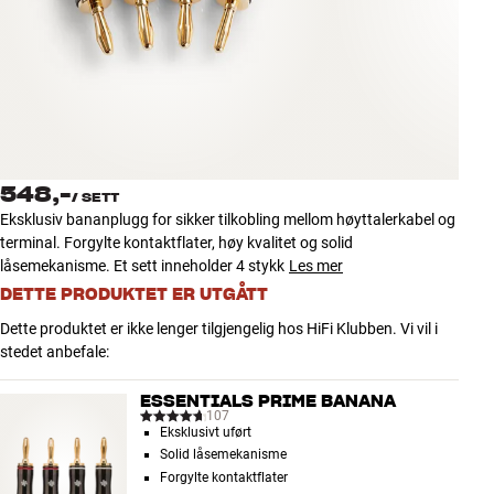
Tilbehør
INSPIRASJON
MERKER
NYHETER
548,-
/
SETT
Eksklusiv bananplugg for sikker tilkobling mellom høyttalerkabel og
TILBUD
terminal. Forgylte kontaktflater, høy kvalitet og solid
låsemekanisme. Et sett inneholder 4 stykk
Les mer
DETTE PRODUKTET ER UTGÅTT
Finn Butikk
Kundeservice
Dette produktet er ikke lenger tilgjengelig hos HiFi Klubben. Vi vil i
Logg inn
stedet anbefale:
Kundeservice
Bygg med lyd
ESSENTIALS PRIME BANANA
107
Eksklusivt uført
Solid låsemekanisme
Forgylte kontaktflater