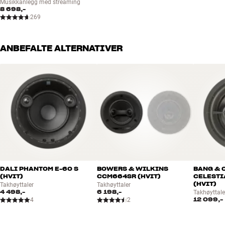
Musikkanlegg med streaming
8 698,-
269
ANBEFALTE ALTERNATIVER
DALI PHANTOM E-60 S
BOWERS & WILKINS
BANG & 
(HVIT)
CCM664SR (HVIT)
CELESTI
(HVIT)
Takhøyttaler
Takhøyttaler
4 498,-
6 198,-
Takhøyttale
12 099,-
4
2