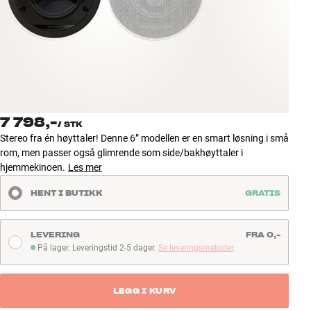
Tilbehør
INSPIRASJON
MERKER
NYHETER
7 798,-
/
STK
Stereo fra én høyttaler! Denne 6” modellen er en smart løsning i små
TILBUD
rom, men passer også glimrende som side/bakhøyttaler i
hjemmekinoen.
Les mer
Finn Butikk
HENT I BUTIKK
GRATIS
Kundeservice
Logg inn
Kundeservice
LEVERING
FRA 0,-
Bygg med lyd
På lager. Leveringstid 2-5 dager.
Se leveringsmetoder
På lager. Leveringstid 2-5 dager
LEGG I KURV