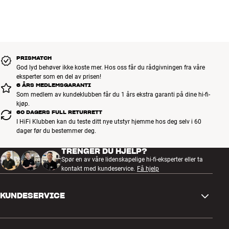
PRISMATCH
God lyd behøver ikke koste mer. Hos oss får du rådgivningen fra våre
eksperter som en del av prisen!
6 ÅRS MEDLEMSGARANTI
Som medlem av kundeklubben får du 1 års ekstra garanti på dine hi-fi-
kjøp.
60 DAGERS FULL RETURRETT
I HiFi Klubben kan du teste ditt nye utstyr hjemme hos deg selv i 60
dager før du bestemmer deg.
TRENGER DU HJELP?
Spør en av våre lidenskapelige hi-fi-eksperter eller ta
kontakt med kundeservice.
Få hjelp
KUNDESERVICE
Kontakt oss