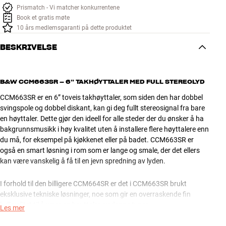
Prismatch - Vi matcher konkurrentene
Book et gratis møte
10 års medlemsgaranti på dette produktet
BESKRIVELSE
B&W CCM663SR – 6” TAKHØYTTALER MED FULL STEREOLYD
CCM663SR er en 6” toveis takhøyttaler, som siden den har dobbel
svingspole og dobbel diskant, kan gi deg fullt stereosignal fra bare
en høyttaler. Dette gjør den ideell for alle steder der du ønsker å ha
bakgrunnsmusikk i høy kvalitet uten å installere flere høyttalere enn
du må, for eksempel på kjøkkenet eller på badet. CCM663SR er
også en smart løsning i rom som er lange og smale, der det ellers
kan være vanskelig å få til en jevn spredning av lyden.
I forhold til den billigere CCM664SR er det i CCM663SR brukt
eksklusive tekniske løsninger, noe som gir en overraskende fin
lydkvalitet til å være en høyttaler av denne typen.
Les mer
Bass/mellomtone-elementet har støpt chassis og membran i flettet